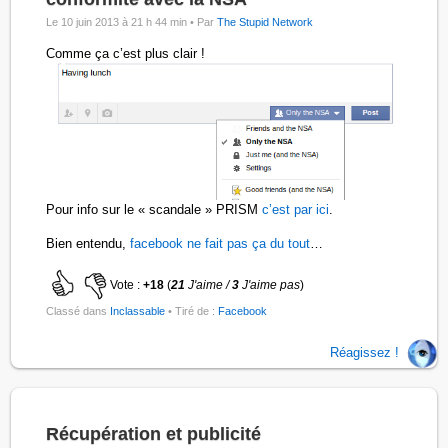
Le 10 juin 2013 à 21 h 44 min •
Par
The Stupid Network
Comme ça c’est plus clair !
Pour info sur le « scandale » PRISM
c’est par ici
.
Bien entendu,
facebook ne fait pas ça du tout
…
Vote :
+18
(
21
J'aime /
3
J'aime pas
)
Classé dans
Inclassable
• Tiré de :
Facebook
Réagissez !
Récupération et publicité