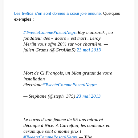
Les
twittos
s’en sont donnés à cœur joie ensuite
. Quelques
exemples :
#TweeteCommePascalNegre
Ray manzarek , co
fondateur des « doors » est mort . Leroy
Merlin vous offre 20% sur vos charnière. —
julien Grams (@GrrAAmS)
23 mai 2013
Mort de Cl François, un bilan gratuit de votre
installation
électrique
#TweeteCommePascalNegre
— Stephane (@steph_375)
23 mai 2013
Le corps d’une femme de 95 ans retrouvé
découpé à Nice. A Carrefour, les couteaux en
céramique sont à moitié prix !
#TweeteCommePascalNegre
— Tibo