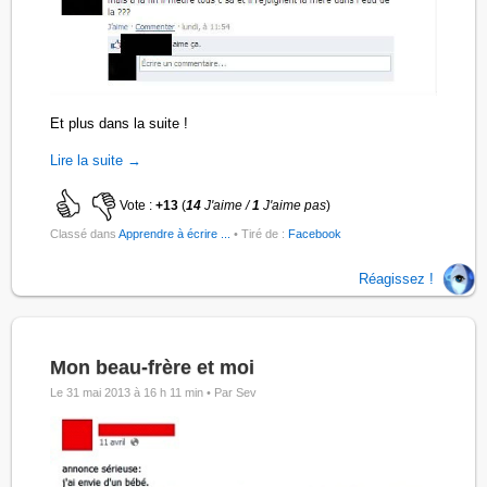
Et plus dans la suite !
Lire la suite →
Vote :
+13
(
14
J'aime /
1
J'aime pas
)
Classé dans
Apprendre à écrire ...
• Tiré de :
Facebook
Réagissez !
Mon beau-frère et moi
Le 31 mai 2013 à 16 h 11 min •
Par Sev