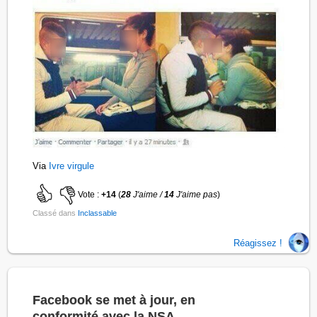
Via
Ivre virgule
Vote :
+14
(
28
J'aime /
14
J'aime pas
)
Classé dans
Inclassable
Réagissez !
Facebook se met à jour, en
conformité avec la NSA