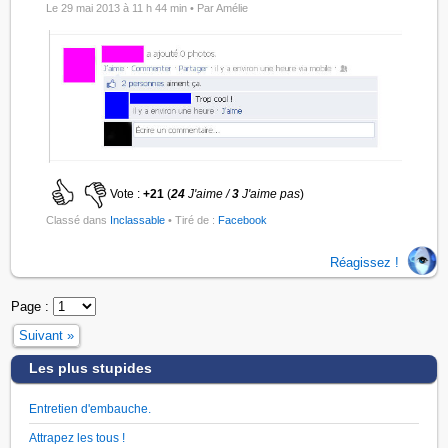
Le 29 mai 2013 à 11 h 44 min •
Par Amélie
Vote :
+21
(
24
J'aime /
3
J'aime pas
)
Classé dans
Inclassable
• Tiré de :
Facebook
Réagissez !
Page :
Suivant »
Les plus stupides
Entretien d'embauche.
Attrapez les tous !