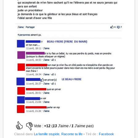
Vote :
+12
(
13
J'aime /
1
J'aime pas
)
Classé dans
La famille stupide
,
Raconte ta life
• Tiré de :
Facebook