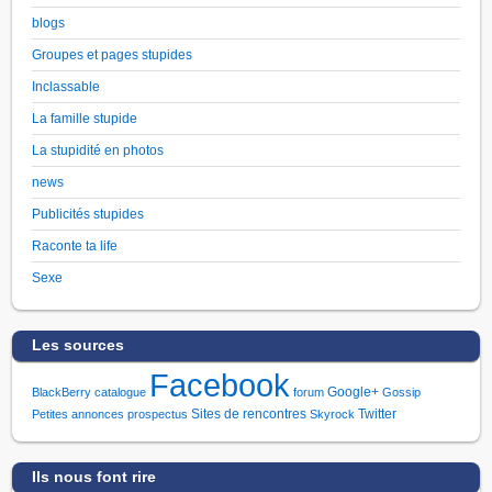
blogs
Groupes et pages stupides
Inclassable
La famille stupide
La stupidité en photos
news
Publicités stupides
Raconte ta life
Sexe
Les sources
Facebook
Google+
BlackBerry
catalogue
forum
Gossip
Sites de rencontres
Twitter
Petites annonces
prospectus
Skyrock
Ils nous font rire