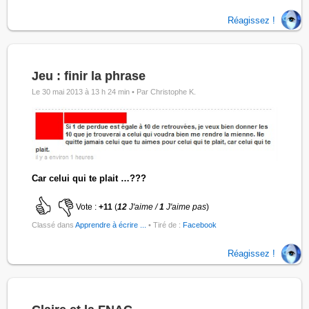
Réagissez !
Jeu : finir la phrase
Le 30 mai 2013 à 13 h 24 min •
Par Christophe K.
Car celui qui te plait …???
Vote :
+11
(
12
J'aime /
1
J'aime pas
)
Classé dans
Apprendre à écrire ...
• Tiré de :
Facebook
Réagissez !