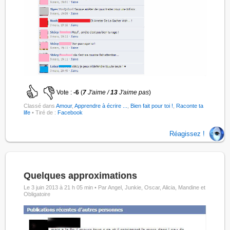
Vote :
-6
(
7
J'aime /
13
J'aime pas
)
Classé dans
Amour
,
Apprendre à écrire ...
,
Bien fait pour toi !
,
Raconte ta
life
• Tiré de :
Facebook
Réagissez !
Quelques approximations
Le 3 juin 2013 à 21 h 05 min •
Par Angel, Junkie, Oscar, Alicia, Mandine et
Obligatoire