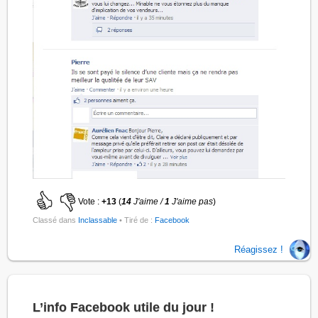
Vote :
+13
(
14
J'aime /
1
J'aime pas
)
Classé dans
Inclassable
• Tiré de :
Facebook
Réagissez !
L’info Facebook utile du jour !