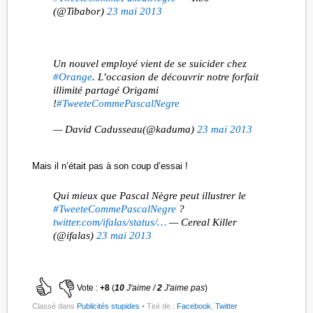
(@Tibabor)
23 mai 2013
Un nouvel employé vient de se suicider chez
#Orange
. L’occasion de découvrir notre forfait
illimité partagé Origami
!
#TweeteCommePascalNegre
— David Cadusseau(@kaduma)
23 mai 2013
Mais il n’était pas à son coup d’essai !
Qui mieux que Pascal Nègre peut illustrer le
#TweeteCommePascalNegre
?
twitter.com/ifalas/status/…
— Cereal Killer
(@ifalas)
23 mai 2013
Vote :
+8
(
10
J'aime /
2
J'aime pas
)
Classé dans
Publicités stupides
• Tiré de :
Facebook
,
Twitter