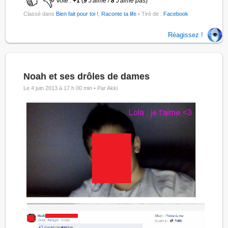
Vote :
+1
(
9
J'aime /
8
J'aime pas
)
Classé dans
Bien fait pour toi !
,
Raconte ta life
• Tiré de :
Facebook
Réagissez !
Noah et ses drôles de dames
Le 4 juin 2013 à 17 h 00 min •
Par Akki