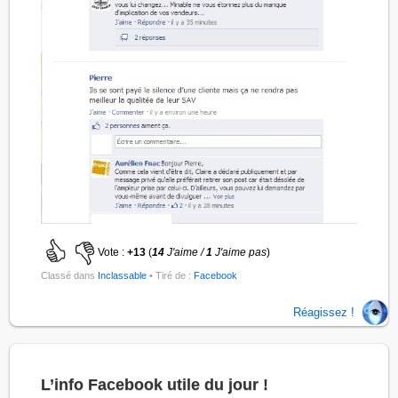
Vote :
+13
(
14
J'aime /
1
J'aime pas
)
Classé dans
Inclassable
• Tiré de :
Facebook
Réagissez !
L’info Facebook utile du jour !