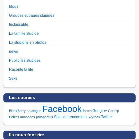
blogs
Groupes et pages stupides
Inclassable
La famille stupide
La stupidité en photos
news
Publicités stupides
Raconte ta life
Sexe
Les sources
Facebook
Google+
BlackBerry
catalogue
forum
Gossip
Sites de rencontres
Twitter
Petites annonces
prospectus
Skyrock
Ils nous font rire