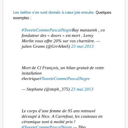
Les
twittos
s’en sont donnés à cœur joie ensuite
. Quelques
exemples :
#TweeteCommePascalNegre
Ray manzarek , co
fondateur des « doors » est mort . Leroy
Merlin vous offre 20% sur vos charnière. —
julien Grams (@GrrAAmS)
23 mai 2013
Mort de Cl François, un bilan gratuit de votre
installation
électrique
#TweeteCommePascalNegre
— Stephane (@steph_375)
23 mai 2013
Le corps d’une femme de 95 ans retrouvé
découpé à Nice. A Carrefour, les couteaux en
céramique sont à moitié prix !
#TweeteCommePascalNegre
— Tibo