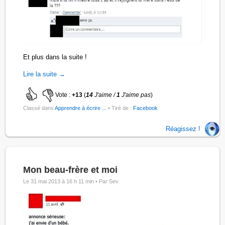
Et plus dans la suite !
Lire la suite →
Vote :
+13
(
14
J'aime /
1
J'aime pas
)
Classé dans
Apprendre à écrire ...
• Tiré de :
Facebook
Réagissez !
Mon beau-frère et moi
Le 31 mai 2013 à 16 h 11 min •
Par Sev