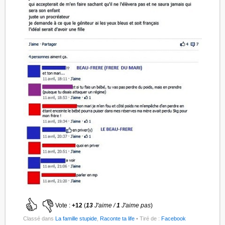
Vote :
+12
(
13
J'aime /
1
J'aime pas
)
Classé dans
La famille stupide
,
Raconte ta life
• Tiré de :
Facebook