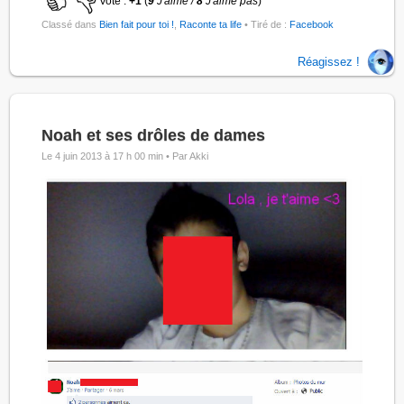
Vote :
+1
(
9
J'aime /
8
J'aime pas
)
Classé dans
Bien fait pour toi !
,
Raconte ta life
• Tiré de :
Facebook
Réagissez !
Noah et ses drôles de dames
Le 4 juin 2013 à 17 h 00 min •
Par Akki