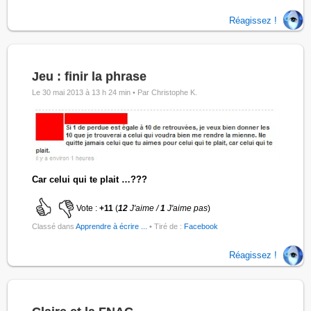
Réagissez !
Jeu : finir la phrase
Le 30 mai 2013 à 13 h 24 min •
Par Christophe K.
Car celui qui te plait …???
Vote :
+11
(
12
J'aime /
1
J'aime pas
)
Classé dans
Apprendre à écrire ...
• Tiré de :
Facebook
Réagissez !