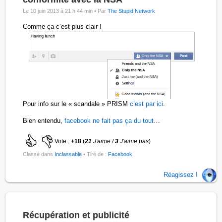
Le 10 juin 2013 à 21 h 44 min •
Par
The Stupid Network
Comme ça c’est plus clair !
Pour info sur le « scandale » PRISM
c’est par ici
.
Bien entendu,
facebook ne fait pas ça du tout
…
Vote :
+18
(
21
J'aime /
3
J'aime pas
)
Classé dans
Inclassable
• Tiré de :
Facebook
Réagissez !
Récupération et publicité