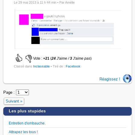
Le 29 mai 2013 à 11 h 44 min •
Par Amélie
Vote :
+21
(
24
J'aime /
3
J'aime pas
)
Classé dans
Inclassable
• Tiré de :
Facebook
Réagissez !
Page :
Suivant »
Les plus stupides
Entretien d'embauche.
Attrapez les tous !