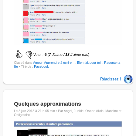
Vote :
-6
(
7
J'aime /
13
J'aime pas
)
Classé dans
Amour
,
Apprendre à écrire ...
,
Bien fait pour toi !
,
Raconte ta
life
• Tiré de :
Facebook
Réagissez !
Quelques approximations
Le 3 juin 2013 à 21 h 05 min •
Par Angel, Junkie, Oscar, Alicia, Mandine et
Obligatoire