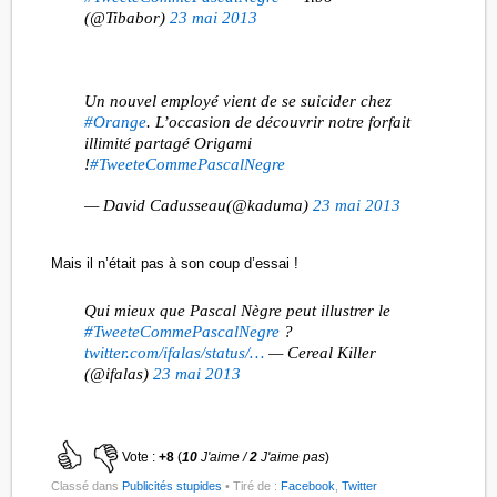
(@Tibabor)
23 mai 2013
Un nouvel employé vient de se suicider chez
#Orange
. L’occasion de découvrir notre forfait
illimité partagé Origami
!
#TweeteCommePascalNegre
— David Cadusseau(@kaduma)
23 mai 2013
Mais il n’était pas à son coup d’essai !
Qui mieux que Pascal Nègre peut illustrer le
#TweeteCommePascalNegre
?
twitter.com/ifalas/status/…
— Cereal Killer
(@ifalas)
23 mai 2013
Vote :
+8
(
10
J'aime /
2
J'aime pas
)
Classé dans
Publicités stupides
• Tiré de :
Facebook
,
Twitter