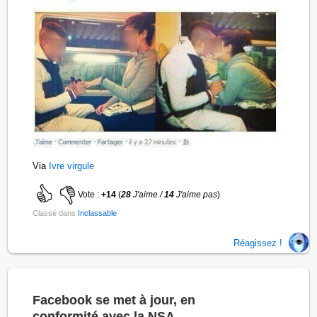
Via
Ivre virgule
Vote :
+14
(
28
J'aime /
14
J'aime pas
)
Classé dans
Inclassable
Réagissez !
Facebook se met à jour, en
conformité avec la NSA