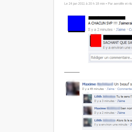
Le 24 jan 2011 à 20 h 18 min •
Par aerolife et rit
————