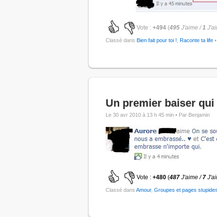
Vote :
+494
(
495
J'aime /
1
J'a
Classé dans
Bien fait pour toi !
,
Raconte ta life
•
Un premier baiser qui
Le 30 avr 2010 à 13 h 45 min •
Par Benjamin
Vote :
+480
(
487
J'aime /
7
J'a
Classé dans
Amour
,
Groupes et pages stupide