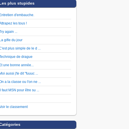
Les plus stupides
Entretien d'embauche.
Attrapez les tous !
Try again ...
La gifle du jour
C'est plus simple de le d ...
Technique de drague
Et une bonne année...
Moi aussi j'te dit "fuuuc ...
On a la classe ou l'on ne ...
Il faut MSN pour être su ...
Voir le classement
Catégories