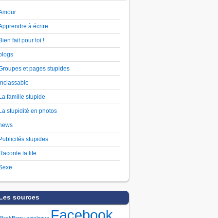
Amour
Apprendre à écrire …
Bien fait pour toi !
blogs
Groupes et pages stupides
Inclassable
La famille stupide
La stupidité en photos
news
Publicités stupides
Raconte ta life
Sexe
Les sources
Facebook
BlackBerry
catalogue