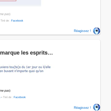
ime pas
)
 Tiré de :
Facebook
Réagissez !
 marque les esprits…
ime pas
)
s
• Tiré de :
Facebook
Réagissez !