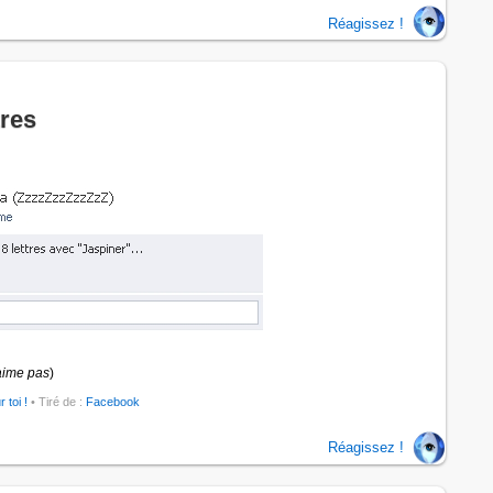
Réagissez !
tres
aime pas
)
r toi !
• Tiré de :
Facebook
Réagissez !