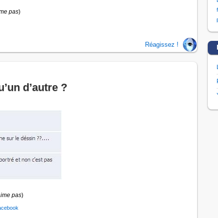
ime pas
)
Réagissez !
u’un d’autre ?
aime pas
)
acebook