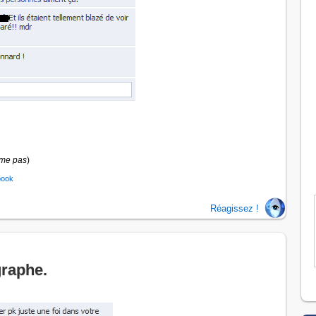
ime pas
)
book
Réagissez !
graphe.