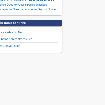
Google+
forum
Gossip
Petites annonces
Sites de rencontres
Twitter
prospectus
Skyrock
Ils nous font rire
Les Perles Du Net
Photos non contractuelles
You Have Failed