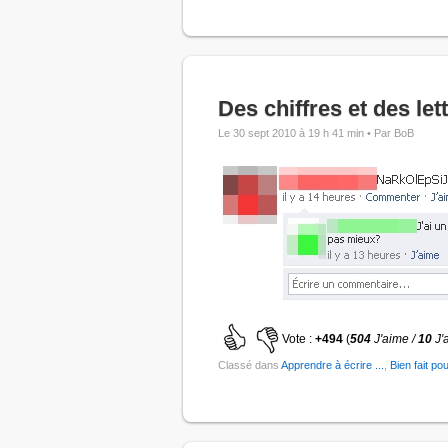
Des chiffres et des let
Le 30 sept 2010 à 19 h 41 min •
Par BoB
Vote :
+494
(
504
J'aime /
10
J'
Classé dans
Apprendre à écrire ...
,
Bien fait pou