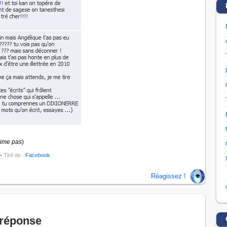
aime pas
)
• Tiré de :
Facebook
Réagissez !
 réponse