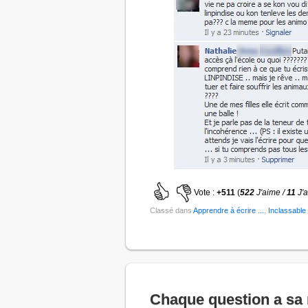
Vote :
+511
(
522
J'aime /
11
J'
Classé dans
Apprendre à écrire ...
,
Inclassable
Chaque question a sa