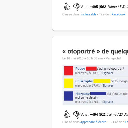
Vote :
+495
(
502
J'aime /
7
J'a
Classé dans
Inclassable
• Tiré de :
Facebook
« otoportré » de quelq
Le 16 mai 2010 à 18 h 58 min •
Par epicfail
Vote :
+494
(
511
J'aime /
17
J'
Classé dans
Apprendre à écrire ...
• Tiré de :
F