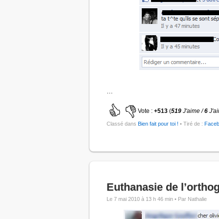
…
Vote :
+513
(
519
J'aime /
6
J'a
Classé dans
Bien fait pour toi !
• Tiré de :
Face
Euthanasie de l’ortho
Le 7 mai 2010 à 13 h 46 min •
Par Nathalie