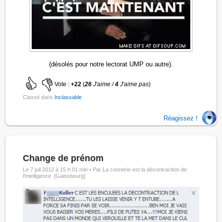
(désolés pour notre lectorat UMP ou autre).
Vote :
+22
(
26
J'aime /
4
J'aime pas
)
Classé dans
Inclassable
Réagissez !
Change de prénom
Le 7 juil 2012 à 15 h 01 min •
Par La connerie est la décontraction de
l'intelligence. [Gainsbourg]