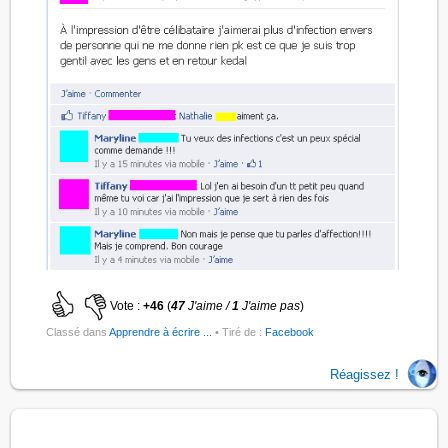
Vote :
+46
(
47
J'aime /
1
J'aime pas
)
Classé dans
Apprendre à écrire ...
• Tiré de :
Facebook
Réagissez !