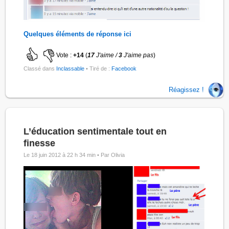
Quelques éléments de réponse ici
Vote :
+14
(
17
J'aime /
3
J'aime pas
)
Classé dans
Inclassable
• Tiré de :
Facebook
Réagissez !
L’éducation sentimentale tout en
finesse
Le 18 juin 2012 à 22 h 34 min •
Par Olivia