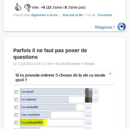
Vote :
+5
(
13
J'aime /
8
J'aime pas
)
Classé dans
Apprendre à écrire ...
,
Raconte ta life
• Tiré de :
Facebook
Réagissez !
Parfois il ne faut pas poser de
questions
Le 17 juil 2012 à 19 h 17 min •
Par De Beukelaer et Margot