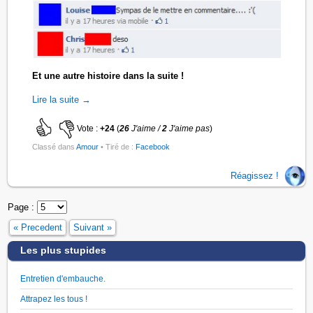
Et une autre histoire dans la suite !
Lire la suite →
Vote :
+24
(
26
J'aime /
2
J'aime pas
)
Classé dans
Amour
• Tiré de :
Facebook
Réagissez !
Page :
« Precedent
Suivant »
Les plus stupides
Entretien d'embauche.
Attrapez les tous !