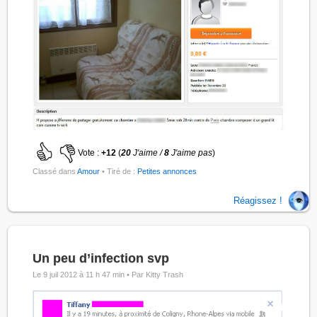
Vote :
+12
(
20
J'aime /
8
J'aime pas
)
Classé dans
Amour
• Tiré de :
Petites annonces
Réagissez !
Un peu d’infection svp
Le 9 juil 2012 à 11 h 47 min •
Par Kitty Trash