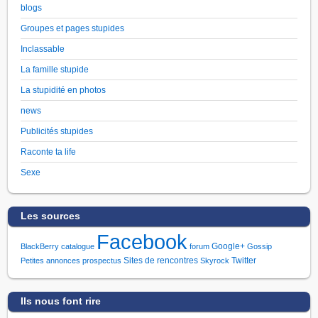
blogs
Groupes et pages stupides
Inclassable
La famille stupide
La stupidité en photos
news
Publicités stupides
Raconte ta life
Sexe
Les sources
Facebook
Google+
BlackBerry
catalogue
forum
Gossip
Sites de rencontres
Twitter
Petites annonces
prospectus
Skyrock
Ils nous font rire