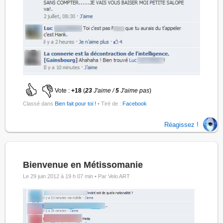
Vote :
+18
(
23
J'aime /
5
J'aime pas
)
Classé dans
Bien fait pour toi !
• Tiré de :
Facebook
Réagissez !
Bienvenue en Métissomanie
Le 29 juin 2012 à 19 h 07 min •
Par Velo ART