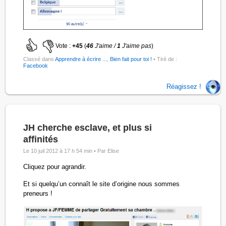
Vote :
+45
(
46
J'aime /
1
J'aime pas
)
Classé dans
Apprendre à écrire ...
,
Bien fait pour toi !
• Tiré de :
Facebook
Réagissez !
JH cherche esclave, et plus si
affinités
Le 10 juil 2012 à 17 h 54 min •
Par Elise
Cliquez pour agrandir.
Et si quelqu’un connaît le site d’origine nous sommes
preneurs !