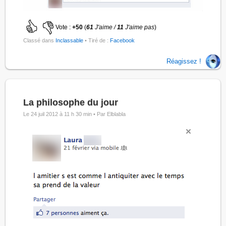
Vote :
+50
(
61
J'aime /
11
J'aime pas
)
Classé dans
Inclassable
• Tiré de :
Facebook
Réagissez !
La philosophe du jour
Le 24 juil 2012 à 11 h 30 min •
Par Elblabla