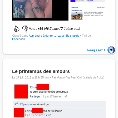
Vote :
+39
(
46
J'aime /
7
J'aime pas
)
Classé dans
Apprendre à écrire ...
,
La famille stupide
• Tiré de :
Facebook
Réagissez !
Le printemps des amours
Le 17 juin 2012 à 11 h 55 min •
Par Vondorf et Petit Kiwi (salade de fruits)