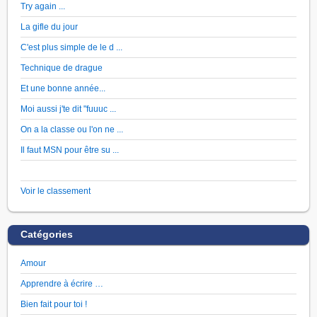
Try again ...
La gifle du jour
C'est plus simple de le d ...
Technique de drague
Et une bonne année...
Moi aussi j'te dit "fuuuc ...
On a la classe ou l'on ne ...
Il faut MSN pour être su ...
Voir le classement
Catégories
Amour
Apprendre à écrire …
Bien fait pour toi !