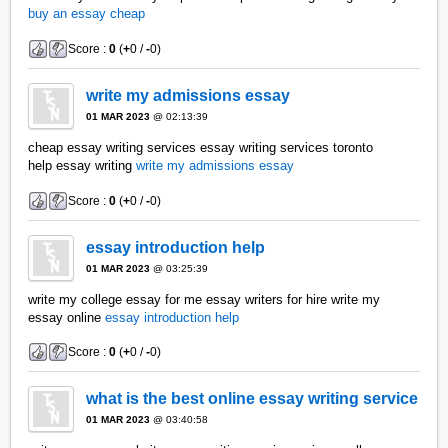
buy an essay cheap
Score :
0
(
+
0 /
-
0)
write my admissions essay
01 MAR 2023
@ 02:13:39
cheap essay writing services essay writing services toronto
help essay writing
write my admissions essay
Score :
0
(
+
0 /
-
0)
essay introduction help
01 MAR 2023
@ 03:25:39
write my college essay for me essay writers for hire write my
essay online
essay introduction help
Score :
0
(
+
0 /
-
0)
what is the best online essay writing service
01 MAR 2023
@ 03:40:58