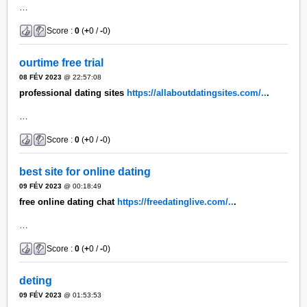
…
Score :
0
(
+
0 /
-
0)
ourtime free trial
08 FÉV 2023
@ 22:57:08
professional dating sites
https://allaboutdatingsites.com/..
.
…
Score :
0
(
+
0 /
-
0)
best site for online dating
09 FÉV 2023
@ 00:18:49
free online dating chat
https://freedatinglive.com/..
.
…
Score :
0
(
+
0 /
-
0)
deting
09 FÉV 2023
@ 01:53:53