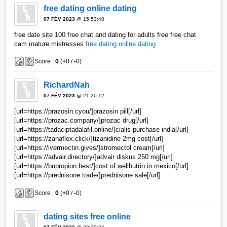
free dating online dating
07 FÉV 2023
@ 15:53:40
free date site 100 free chat and dating for adults free free chat
cam mature mistresses
free dating online dating
Score :
0
(
+
0 /
-
0)
RichardNah
07 FÉV 2023
@ 21:20:12
[url=https://prazosin.cyou/]prazosin pill[/url]
[url=https://prozac.company/]prozac drug[/url]
[url=https://tadaciptadalafil.online/]cialis purchase india[/url]
[url=https://zanaflex.click/]tizanidine 2mg cost[/url]
[url=https://ivermectin.gives/]stromectol cream[/url]
[url=https://advair.directory/]advair diskus 250 mg[/url]
[url=https://bupropion.best/]cost of wellbutrin in mexico[/url]
[url=https://prednisone.trade/]prednisone sale[/url]
Score :
0
(
+
0 /
-
0)
dating sites free online