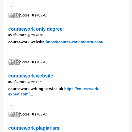
…
Score :
0
(
+
0 /
-
0)
coursework only degree
05 FÉV 2023
@ 20:20:33
coursework website
https://courseworkinfotest.com/..
.
…
Score :
0
(
+
0 /
-
0)
coursework website
05 FÉV 2023
@ 22:12:13
coursework writing service uk
https://coursework-
expert.com/..
.
…
Score :
0
(
+
0 /
-
0)
coursework plagiarism