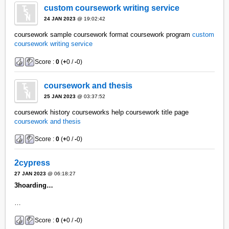
custom coursework writing service
24 JAN 2023
@ 19:02:42
coursework sample coursework format coursework program
custom
coursework writing service
Score :
0
(
+
0 /
-
0)
coursework and thesis
25 JAN 2023
@ 03:37:52
coursework history courseworks help coursework title page
coursework and thesis
Score :
0
(
+
0 /
-
0)
2cypress
27 JAN 2023
@ 06:18:27
3hoarding…
…
Score :
0
(
+
0 /
-
0)