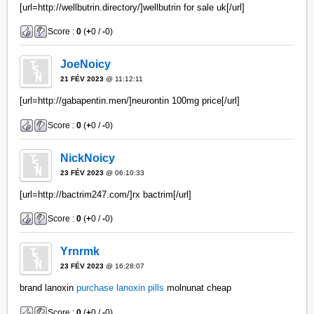
[url=http://wellbutrin.directory/]wellbutrin for sale uk[/url]
Score :
0
(
+
0 /
-
0)
JoeNoicy
21 FÉV 2023
@ 11:12:11
[url=http://gabapentin.men/]neurontin 100mg price[/url]
Score :
0
(
+
0 /
-
0)
NickNoicy
23 FÉV 2023
@ 06:10:33
[url=http://bactrim247.com/]rx bactrim[/url]
Score :
0
(
+
0 /
-
0)
Yrnrmk
23 FÉV 2023
@ 16:28:07
brand lanoxin
purchase lanoxin pills
molnunat cheap
Score :
0
(
+
0 /
-
0)