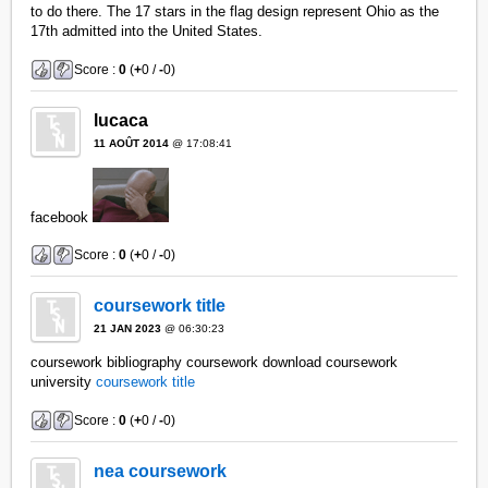
to do there. The 17 stars in the flag design represent Ohio as the
17th admitted into the United States.
Score :
0
(
+
0 /
-
0)
lucaca
11 AOÛT 2014
@ 17:08:41
facebook
Score :
0
(
+
0 /
-
0)
coursework title
21 JAN 2023
@ 06:30:23
coursework bibliography coursework download coursework
university
coursework title
Score :
0
(
+
0 /
-
0)
nea coursework