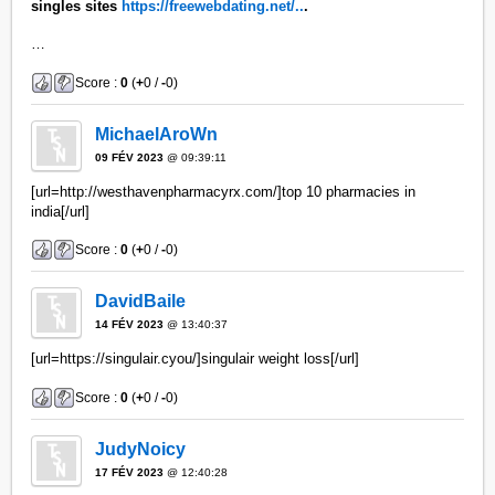
singles sites
https://freewebdating.net/..
.
…
Score :
0
(
+
0 /
-
0)
MichaelAroWn
09 FÉV 2023
@ 09:39:11
[url=http://westhavenpharmacyrx.com/]top 10 pharmacies in
india[/url]
Score :
0
(
+
0 /
-
0)
DavidBaile
14 FÉV 2023
@ 13:40:37
[url=https://singulair.cyou/]singulair weight loss[/url]
Score :
0
(
+
0 /
-
0)
JudyNoicy
17 FÉV 2023
@ 12:40:28