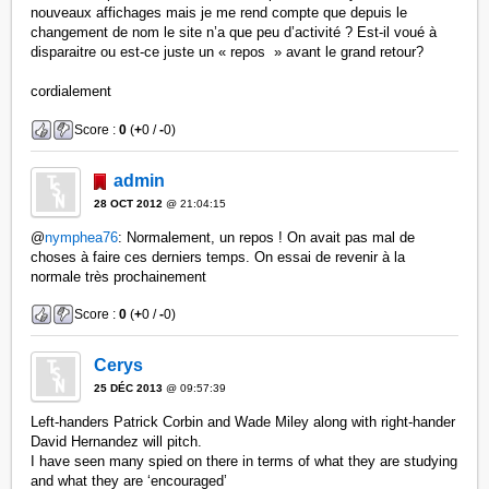
nouveaux affichages mais je me rend compte que depuis le
changement de nom le site n’a que peu d’activité ? Est-il voué à
disparaitre ou est-ce juste un « repos » avant le grand retour?
cordialement
Score :
0
(
+
0 /
-
0)
admin
28 OCT 2012
@ 21:04:15
@
nymphea76
: Normalement, un repos ! On avait pas mal de
choses à faire ces derniers temps. On essai de revenir à la
normale très prochainement
Score :
0
(
+
0 /
-
0)
Cerys
25 DÉC 2013
@ 09:57:39
Left-handers Patrick Corbin and Wade Miley along with right-hander
David Hernandez will pitch.
I have seen many spied on there in terms of what they are studying
and what they are ‘encouraged’