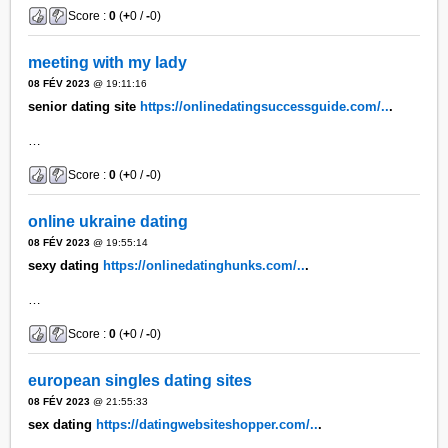
Score :
0
(
+
0 /
-
0)
meeting with my lady
08 FÉV 2023
@ 19:11:16
senior dating site
https://onlinedatingsuccessguide.com/..
.
…
Score :
0
(
+
0 /
-
0)
online ukraine dating
08 FÉV 2023
@ 19:55:14
sexy dating
https://onlinedatinghunks.com/..
.
…
Score :
0
(
+
0 /
-
0)
european singles dating sites
08 FÉV 2023
@ 21:55:33
sex dating
https://datingwebsiteshopper.com/..
.