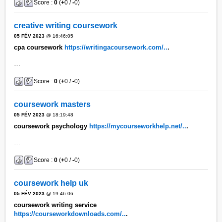
Score :
0
(
+
0 /
-
0)
creative writing coursework
05 FÉV 2023
@ 16:46:05
cpa coursework
https://writingacoursework.com/..
.
…
Score :
0
(
+
0 /
-
0)
coursework masters
05 FÉV 2023
@ 18:19:48
coursework psychology
https://mycourseworkhelp.net/..
.
…
Score :
0
(
+
0 /
-
0)
coursework help uk
05 FÉV 2023
@ 19:46:06
coursework writing service
https://courseworkdownloads.com/..
.