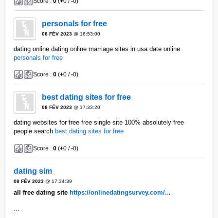
Score :
0
(
+
0 /
-
0)
personals for free
08 FÉV 2023
@ 16:53:00
dating online dating online marriage sites in usa date online
personals for free
Score :
0
(
+
0 /
-
0)
best dating sites for free
08 FÉV 2023
@ 17:33:20
dating websites for free free single site 100% absolutely free
people search
best dating sites for free
Score :
0
(
+
0 /
-
0)
dating sim
08 FÉV 2023
@ 17:34:39
all free dating site
https://onlinedatingsurvey.com/..
.
…