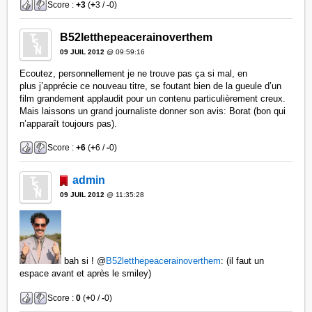
Score :
+3
(
+
3 /
-
0)
B52letthepeacerainoverthem
09 JUIL 2012
@ 09:59:16
Ecoutez, personnellement je ne trouve pas ça si mal, en
plus j’apprécie ce nouveau titre, se foutant bien de la gueule d’un
film grandement applaudit pour un contenu particulièrement creux.
Mais laissons un grand journaliste donner son avis: Borat (bon qui
n’apparaît toujours pas).
Score :
+6
(
+
6 /
-
0)
admin
09 JUIL 2012
@ 11:35:28
bah si !
@
B52letthepeacerainoverthem
: (il faut un
espace avant et après le smiley)
Score :
0
(
+
0 /
-
0)