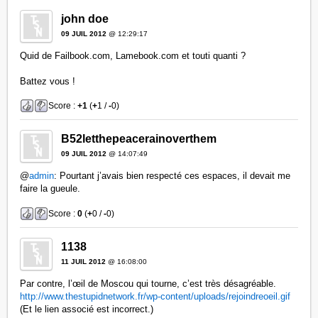
john doe
09 JUIL 2012
@ 12:29:17
Quid de Failbook.com, Lamebook.com et touti quanti ?
Battez vous !
Score :
+1
(
+
1 /
-
0)
B52letthepeacerainoverthem
09 JUIL 2012
@ 14:07:49
@
admin
: Pourtant j’avais bien respecté ces espaces, il devait me
faire la gueule.
Score :
0
(
+
0 /
-
0)
1138
11 JUIL 2012
@ 16:08:00
Par contre, l’œil de Moscou qui tourne, c’est très désagréable.
http://www.thestupidnetwork.fr/wp-content/uploads/rejoindreoeil.gif
(Et le lien associé est incorrect.)