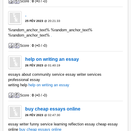
Score :
0
(
+
0 /
-
0)
.
25 FÉV 2023
@ 20:21:33
%random_anchor_text% %random_anchor_text%
%random_anchor_text%
.
Score :
0
(
+
0 /
-
0)
help on writing an essay
26 FÉV 2023
@ 01:40:19
essays about community service essay writer services
professional essay
writing help
help on writing an essay
Score :
0
(
+
0 /
-
0)
buy cheap essays online
26 FÉV 2023
@ 02:47:30
essay writer funny service learning reflection essay cheap essay
online
buy cheap essays online