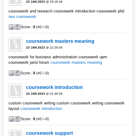
23 JAN 2023
@ 18:18:48
coursework and research coursework introduction coursework phd
nea coursework
Score :
0
(
+
0 /
-
0)
coursework masters meaning
23 JAN 2023
@ 22:36:46
coursework for business administration coursework upm
coursework jamii forum
coursework masters meaning
Score :
0
(
+
0 /
-
0)
coursework introduction
24 JAN 2023
@ 01:46:59
custom coursework writing custom coursework writing coursework
layout
coursework introduction
Score :
0
(
+
0 /
-
0)
coursework support