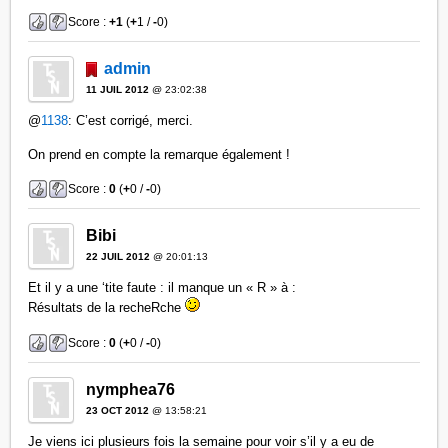
Score :
+1
(
+
1 /
-
0)
admin
11 JUIL 2012
@ 23:02:38
@
1138
: C’est corrigé, merci.
On prend en compte la remarque également !
Score :
0
(
+
0 /
-
0)
Bibi
22 JUIL 2012
@ 20:01:13
Et il y a une ‘tite faute : il manque un « R » à :
Résultats de la recheRche
Score :
0
(
+
0 /
-
0)
nymphea76
23 OCT 2012
@ 13:58:21
Je viens ici plusieurs fois la semaine pour voir s’il y a eu de