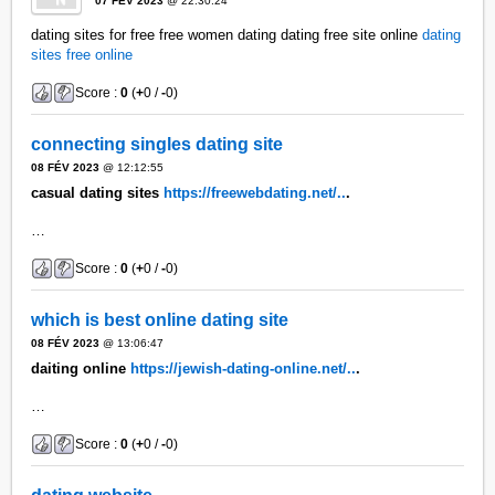
07 FÉV 2023
@ 22:30:24
dating sites for free free women dating dating free site online
dating
sites free online
Score :
0
(
+
0 /
-
0)
connecting singles dating site
08 FÉV 2023
@ 12:12:55
casual dating sites
https://freewebdating.net/..
.
…
Score :
0
(
+
0 /
-
0)
which is best online dating site
08 FÉV 2023
@ 13:06:47
daiting online
https://jewish-dating-online.net/..
.
…
Score :
0
(
+
0 /
-
0)