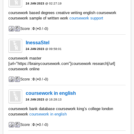
24 JAN 2023
@ 02:27:19
coursework based degrees creative writing english coursework
coursework sample of written work
coursework support
Score :
0
(
+
0 /
-
0)
InessaStel
24 JAN 2023
@ 09:58:01
coursework master
[url="https://brainycoursework.com"]coursework research[/url]
coursework online
Score :
0
(
+
0 /
-
0)
coursework in english
24 JAN 2023
@ 16:28:13
coursework bank database coursework king’s college london
coursework
coursework in english
Score :
0
(
+
0 /
-
0)