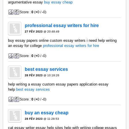
argumentative essay
buy essay cheap
Score :
0
(
+
0 /
-
0)
professional essay writers for hire
27 FÉV 2023
@ 20:48:49
buy essay papers online custom essay writers i need help writing
an essay for college
professional essay writers for hire
Score :
0
(
+
0 /
-
0)
best essay services
28 FÉV 2023
@ 10:18:26
help writing a essay custom essay papers application essay
help
best essay services
Score :
0
(
+
0 /
-
0)
buy an essay cheap
28 FÉV 2023
@ 11:28:53
cat essay writer essay help sites help with writing college essays