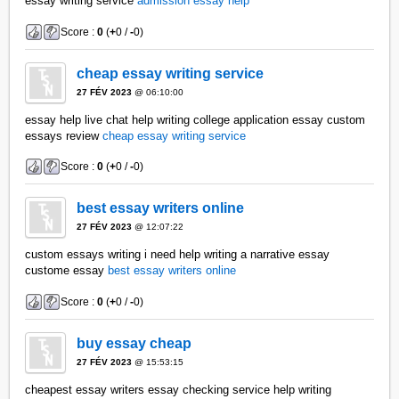
essay writing service
admission essay help
Score :
0
(
+
0 /
-
0)
cheap essay writing service
27 FÉV 2023
@ 06:10:00
essay help live chat help writing college application essay custom
essays review
cheap essay writing service
Score :
0
(
+
0 /
-
0)
best essay writers online
27 FÉV 2023
@ 12:07:22
custom essays writing i need help writing a narrative essay
custome essay
best essay writers online
Score :
0
(
+
0 /
-
0)
buy essay cheap
27 FÉV 2023
@ 15:53:15
cheapest essay writers essay checking service help writing