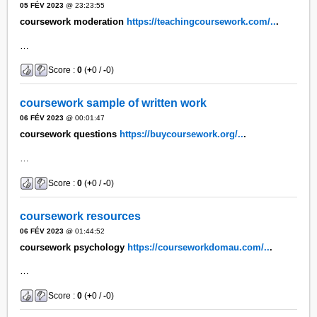
05 FÉV 2023
@ 23:23:55
coursework moderation
https://teachingcoursework.com/..
.
…
Score :
0
(
+
0 /
-
0)
coursework sample of written work
06 FÉV 2023
@ 00:01:47
coursework questions
https://buycoursework.org/..
.
…
Score :
0
(
+
0 /
-
0)
coursework resources
06 FÉV 2023
@ 01:44:52
coursework psychology
https://courseworkdomau.com/..
.
…
Score :
0
(
+
0 /
-
0)