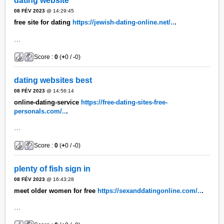
dating website
08 FÉV 2023
@ 14:29:45
free site for dating
https://jewish-dating-online.net/..
.
…
Score :
0
(
+
0 /
-
0)
dating websites best
08 FÉV 2023
@ 14:56:14
online-dating-service
https://free-dating-sites-free-
personals.com/..
.
…
Score :
0
(
+
0 /
-
0)
plenty of fish sign in
08 FÉV 2023
@ 16:43:28
meet older women for free
https://sexanddatingonline.com/..
.
…