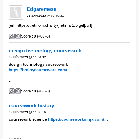
Edgaremese
31 JAN 2023
@ 07:49:21
[url=https://tretinoin.charity/]retin a 2.5 gel[/url]
Score :
0
(
+
0 /
-
0)
design technology coursework
05 FÉV 2023
@ 14:04:32
design technology coursework
https://brainycoursework.com/..
.
…
Score :
0
(
+
0 /
-
0)
coursework history
05 FÉV 2023
@ 14:36:16
coursework science
https://courseworkninja.com/..
.
…