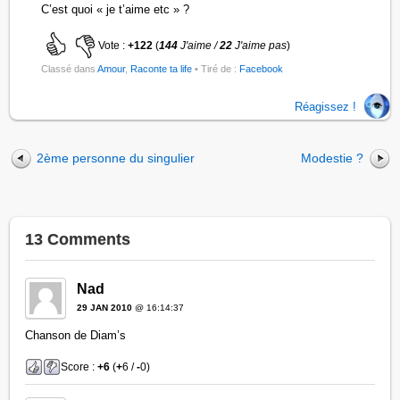
C’est quoi « je t’aime etc » ?
Vote :
+122
(
144
J'aime /
22
J'aime pas
)
Classé dans
Amour
,
Raconte ta life
• Tiré de :
Facebook
Réagissez !
2ème personne du singulier
Modestie ?
13 Comments
Nad
29 JAN 2010
@ 16:14:37
Chanson de Diam’s
Score :
+6
(
+
6 /
-
0)