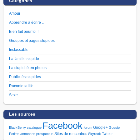
Catégories
Amour
Apprendre à écrire …
Bien fait pour toi !
Groupes et pages stupides
Inclassable
La famille stupide
La stupidité en photos
Publicités stupides
Raconte ta life
Sexe
Les sources
Facebook
Google+
BlackBerry
catalogue
forum
Gossip
Sites de rencontres
Twitter
Petites annonces
prospectus
Skyrock