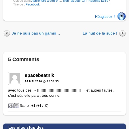
Classé dans
Apprendre à écrire ...
,
Bien fait pour toi !
,
Raconte ta life
•
Tiré de :
Facebook
Réagissez !
Je ne suis pas un gamin…
La nuit de la suce !
5 Comments
spacebeatnik
14 MAI 2010
@ 22:58:55
avec tous ces » !!!!!!!!!!!!!!!!!!!!!!!!!!!!!!!!!!!!!! » et autres fautes,
c’est sûr, elle parait très conne.
Score :
+1
(
+
1 /
-
0)
Les plus stupides