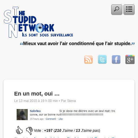
Mieux vaut avoir l'air conditionné que l'air stupide.
En un mot, oui …
Le 13 mai 2010 à 19 h 00 min •
Par Stena
Vote :
+197
(
210
J'aime /
13
J'aime pas
)