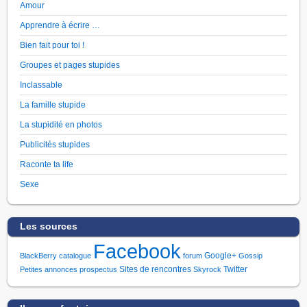
Amour
Apprendre à écrire …
Bien fait pour toi !
Groupes et pages stupides
Inclassable
La famille stupide
La stupidité en photos
Publicités stupides
Raconte ta life
Sexe
Les sources
Facebook
Google+
BlackBerry
catalogue
forum
Gossip
Sites de rencontres
Twitter
Petites annonces
prospectus
Skyrock