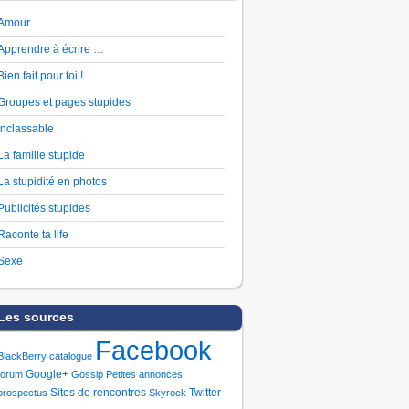
Amour
Apprendre à écrire …
Bien fait pour toi !
Groupes et pages stupides
Inclassable
La famille stupide
La stupidité en photos
Publicités stupides
Raconte ta life
Sexe
Les sources
Facebook
BlackBerry
catalogue
Google+
forum
Gossip
Petites annonces
Sites de rencontres
Twitter
prospectus
Skyrock