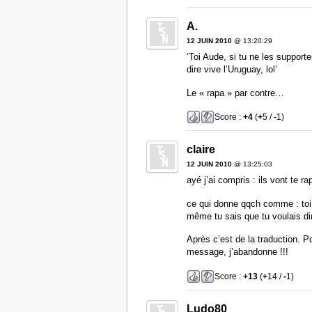
A.
12 JUIN 2010
@ 13:20:29
‘Toi Aude, si tu ne les supporte
dire vive l’Uruguay, lol’
Le « rapa » par contre…
Score :
+4
(
+
5 /
-
1)
claire
12 JUIN 2010
@ 13:25:03
ayé j’ai compris : ils vont te rapa
ce qui donne qqch comme : toi a
même tu sais que tu voulais di
Après c’est de la traduction. P
message, j’abandonne !!!
Score :
+13
(
+
14 /
-
1)
Ludo80