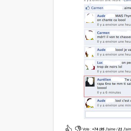
Vote :
+74
(
95
J'aime /
21
J'ai