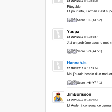
12 JUIN 2010
@ 12:53:28
Pitoyable!
Et pour info, Carmen c’est su
Score :
+1
(
+
3 /
-
2)
Yuopa
12 JUIN 2010
@ 12:56:47
J’ai un problème avec le mot «
Score :
+3
(
+
4 /
-
1)
Hannah-is
12 JUIN 2010
@ 12:59:24
Moi j’aurais besoin d’un traduc
Score :
+6
(
+
7 /
-
1)
JimBorisson
12 JUIN 2010
@ 13:00:42
Et Aude, à consonance germani