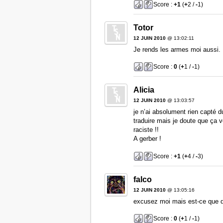
Score :
+1
(
+
2 /
-
1)
Totor
12 JUIN 2010
@ 13:02:11
Je rends les armes moi aussi.
Score :
0
(
+
1 /
-
1)
Alicia
12 JUIN 2010
@ 13:03:57
je n’ai absolument rien capté 
traduire mais je doute que ça 
raciste !!
A gerber !
Score :
+1
(
+
4 /
-
3)
falco
12 JUIN 2010
@ 13:05:16
excusez moi mais est-ce que qu
Score :
0
(
+
1 /
-
1)