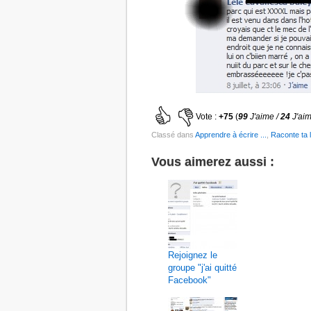
Vote :
+75
(
99
J'aime /
24
J'ai
Classé dans
Apprendre à écrire ...
,
Raconte ta l
Vous aimerez aussi :
Rejoignez le
groupe "j'ai quitté
Facebook"