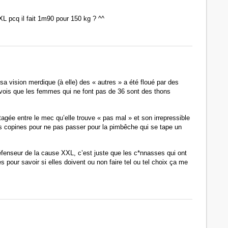
L pcq il fait 1m90 pour 150 kg ? ^^
a vision merdique (à elle) des « autres » a été floué par des
vois que les femmes qui ne font pas de 36 sont des thons
tagée entre le mec qu’elle trouve « pas mal » et son irrepressible
ses copines pour ne pas passer pour la pimbêche qui se tape un
défenseur de la cause XXL, c’est juste que les c*nnasses qui ont
s pour savoir si elles doivent ou non faire tel ou tel choix ça me