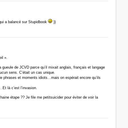
qui a balancé sur Stupidbook
))
il ».
 la gueule de JCVD parce qu’il mixait anglais, français et langage
ucun sens. C’était un cas unique.
ot de phrases et moments idiots…mais on espérait encore qu’ils
t là c’est l’invasion.
aine étape ?? Je file me petitsuicider pour éviter de voir la