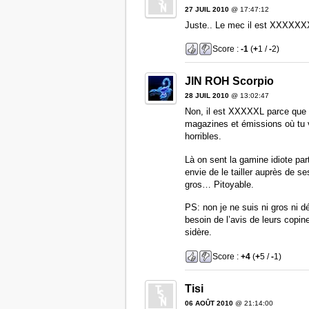
27 JUIL 2010
@ 17:47:12
Juste.. Le mec il est XXXXXXX
Score :
-1
(
+
1 /
-
2)
JIN ROH Scorpio
28 JUIL 2010
@ 13:02:47
Non, il est XXXXXL parce que s
magazines et émissions où tu 
horribles.
Là on sent la gamine idiote par
envie de le tailler auprès de 
gros… Pitoyable.
PS: non je ne suis ni gros ni 
besoin de l’avis de leurs copine
sidère.
Score :
+4
(
+
5 /
-
1)
Tisi
06 AOÛT 2010
@ 21:14:00