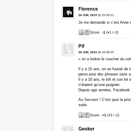
Florence
26 JUIL 2010
@ 20:00:21
Je me demande si c’est Anne 
Score :
-1
(
+
1 /
-
2)
Pif
26 JUIL 2010
@ 20:46:55
« on a looker le coucher du sole
Il y a 15 ans, on se foutait de
perso pour des phrases sans a
Il y a 10 ans, le loft et son l
n’étaient qu’une poignée.
Depuis qqs années, Facebook…E
Au Secours ! C’est quoi la proch
suite.
Score :
+1
(
+
3 /
-
2)
Geoker