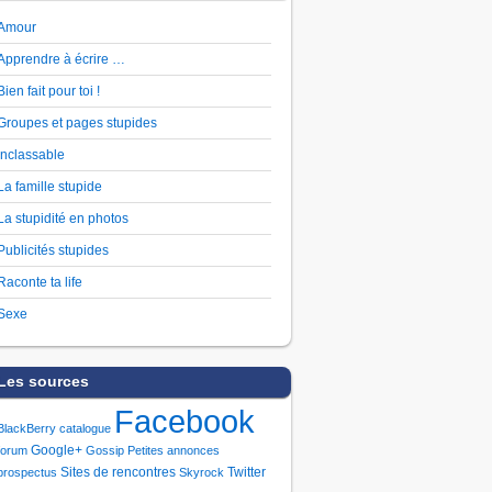
Amour
Apprendre à écrire …
Bien fait pour toi !
Groupes et pages stupides
Inclassable
La famille stupide
La stupidité en photos
Publicités stupides
Raconte ta life
Sexe
Les sources
Facebook
BlackBerry
catalogue
Google+
forum
Gossip
Petites annonces
Sites de rencontres
Twitter
prospectus
Skyrock