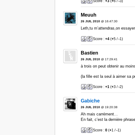
Score :
+3
(
+
6 /
-
3)
Meuuh
26 JUIL 2010
@ 16:47:30
Leth,tu m’attendras,on essayer
Score :
+4
(
+
5 /
-
1)
Bastien
26 JUIL 2010
@ 17:29:41
à trois on peut obtenir au moi
(la fille est la seul à aimer sa p
Score :
+1
(
+
3 /
-
2)
Gabiche
26 JUIL 2010
@ 19:20:38
Ah mais carrément…
En fait, c’est la dernière phras
Score :
0
(
+
1 /
-
1)