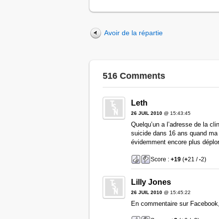
Avoir de la répartie
516 Comments
Leth
26 JUIL 2010
@ 15:43:45
Quelqu’un a l’adresse de la cli
suicide dans 16 ans quand ma (
évidemment encore plus déplo
Score :
+19
(
+
21 /
-
2)
Lilly Jones
26 JUIL 2010
@ 15:45:22
En commentaire sur Facebook, j