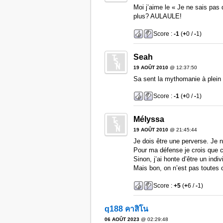
Moi j’aime le « Je ne sais pas q
plus? AULAULE!
Score :
-1
(
+
0 /
-
1)
Seah
19 AOÛT 2010
@ 12:37:50
Sa sent la mythomanie à plei
Score :
-1
(
+
0 /
-
1)
Mélyssa
19 AOÛT 2010
@ 21:45:44
Je dois être une perverse. Je 
Pour ma défense je crois que c’
Sinon, j’ai honte d’être un indi
Mais bon, on n’est pas toutes
Score :
+5
(
+
6 /
-
1)
q188 คาสิโน
06 AOÛT 2023
@ 02:29:48