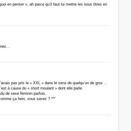
uoi en penser », ah parce qu’il faut lui mettre les sous titres en
n nez…
n’avais pas pris le « XXL » dans le sens de quelqu’un de gros …
est à cause du « short moulant » dont elle parle.
vidu de sexe féminin parfois.
 comme ça hein, vous savez ? ^^’