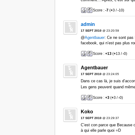
Score :
-7
(
+
3 /
-
10)
admin
17 SEPT 2010
@ 23:20:59
@
Agentbauer
: Ce ne sont pas l
facebook, qui n’est pas plus ro
Score :
+13
(
+
13 /
-
0)
Agentbauer
17 SEPT 2010
@ 23:24:05
Dans ce cas là, je suis d’accor
Les gens peuvent quand même 
Score :
+3
(
+
3 /
-
0)
Koko
17 SEPT 2010
@ 23:29:37
C’est con parce que Because of 
à qui elle parle quoi =D