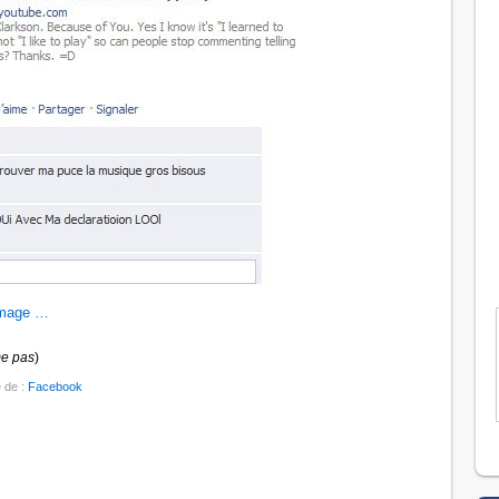
image …
me pas
)
é de :
Facebook