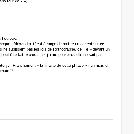
ans tout ça ? =)
as heureux.
oque : Aléxandra. C’est étrange de mettre un accent sur ce
ne subissent pas les lois de l’orthographe, ce « é » devant un
 peut-être fait exprès mais j’aime penser qu’elle ne sait pas
Story… Franchement « la finalité de cette phrase » nan mais oh,
rnure ?