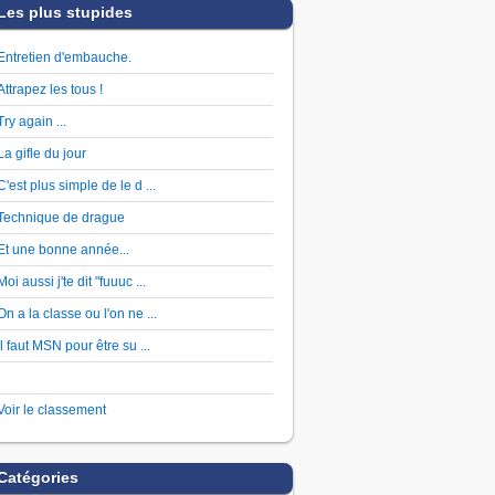
Les plus stupides
Entretien d'embauche.
Attrapez les tous !
Try again ...
La gifle du jour
C'est plus simple de le d ...
Technique de drague
Et une bonne année...
Moi aussi j'te dit "fuuuc ...
On a la classe ou l'on ne ...
Il faut MSN pour être su ...
Voir le classement
Catégories