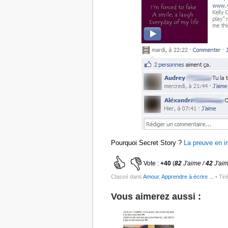
Pourquoi Secret Story ?
La preuve en 
Vote :
+40
(
82
J'aime /
42
J'ai
Classé dans
Amour
,
Apprendre à écrire ...
• Tir
Vous aimerez aussi :