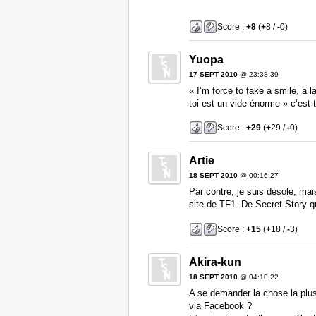
Score :
+8
(
+
8 /
-
0)
Yuopa
17 SEPT 2010
@ 23:38:39
« I’m force to fake a smile, a
toi est un vide énorme » c’es
Score :
+29
(
+
29 /
-
0)
Artie
18 SEPT 2010
@ 00:16:27
Par contre, je suis désolé, mai
site de TF1. De Secret Story qu
Score :
+15
(
+
18 /
-
3)
Akira-kun
18 SEPT 2010
@ 04:10:22
A se demander la chose la plus 
via Facebook ?