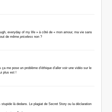
 laugh, everyday of my life » à côté de « mon amour, ma vie sans
t tout de même
priceless
non ?
s ça me pose un problème d’éthique d’aller voir une vidéo sur le
i plus est !
stupide là dedans. Le plagiat de Secret Story ou la déclaration