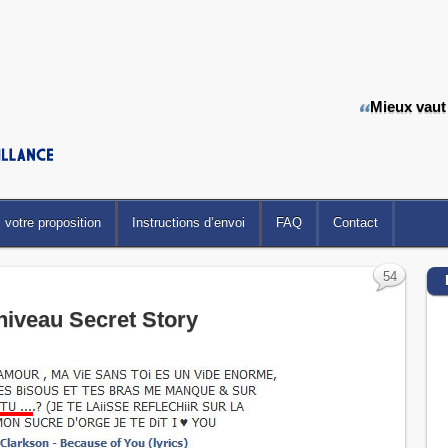
Mieux vaut
votre proposition
Instructions d’envoi
FAQ
Contact
54
iveau Secret Story