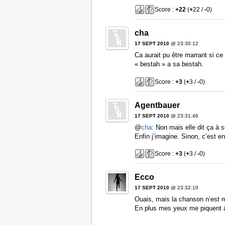
Score :
+22
(
+
22 /
-
0)
cha
17 SEPT 2010
@ 23:30:12
Ca aurait pu être marrant si ce
« bestah » a sa bestah.
Score :
+3
(
+
3 /
-
0)
Agentbauer
17 SEPT 2010
@ 23:31:46
@
cha
: Non mais elle dit ça à
Enfin j’imagine. Sinon, c’est en
Score :
+3
(
+
3 /
-
0)
Ecco
17 SEPT 2010
@ 23:32:10
Ouais, mais la chanson n’est
En plus mes yeux me piquent à