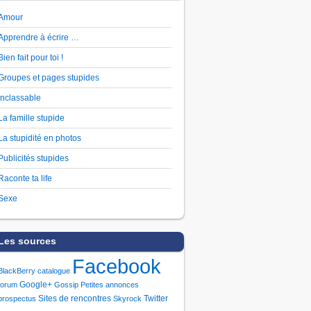
Amour
Apprendre à écrire …
Bien fait pour toi !
Groupes et pages stupides
Inclassable
La famille stupide
La stupidité en photos
Publicités stupides
Raconte ta life
Sexe
Les sources
Facebook
BlackBerry
catalogue
Google+
forum
Gossip
Petites annonces
Sites de rencontres
Twitter
prospectus
Skyrock