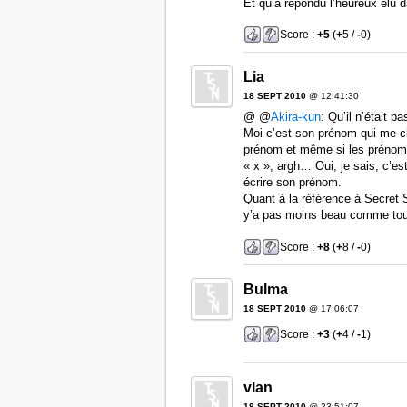
Et qu’a répondu l’heureux élu d
Score :
+5
(
+
5 /
-
0)
Lia
18 SEPT 2010
@ 12:41:30
@ @
Akira-kun
: Qu’il n’était p
Moi c’est son prénom qui me ch
prénom et même si les prénoms 
« x », argh… Oui, je sais, c’est
écrire son prénom.
Quant à la référence à Secret 
y’a pas moins beau comme tou
Score :
+8
(
+
8 /
-
0)
Bulma
18 SEPT 2010
@ 17:06:07
Score :
+3
(
+
4 /
-
1)
vlan
18 SEPT 2010
@ 23:51:07