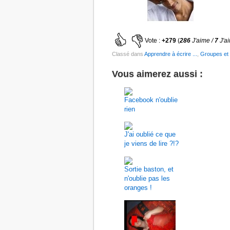
Vote :
+279
(
286
J'aime /
7
J'a
Classé dans
Apprendre à écrire ...
,
Groupes et
Vous aimerez aussi :
Facebook n'oublie
rien
J'ai oublié ce que
je viens de lire ?!?
Sortie baston, et
n'oublie pas les
oranges !