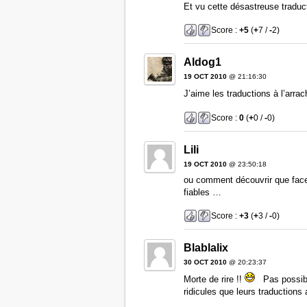
Et vu cette désastreuse traduc
Score :
+5
(
+
7 /
-
2)
Aldog1
19 OCT 2010
@ 21:16:30
J’aime les traductions à l’arra
Score :
0
(
+
0 /
-
0)
Lili
19 OCT 2010
@ 23:50:18
ou comment découvrir que faceb
fiables …
Score :
+3
(
+
3 /
-
0)
Blablalix
30 OCT 2010
@ 20:23:37
Morte de rire !!
Pas possible
ridicules que leurs traductions 