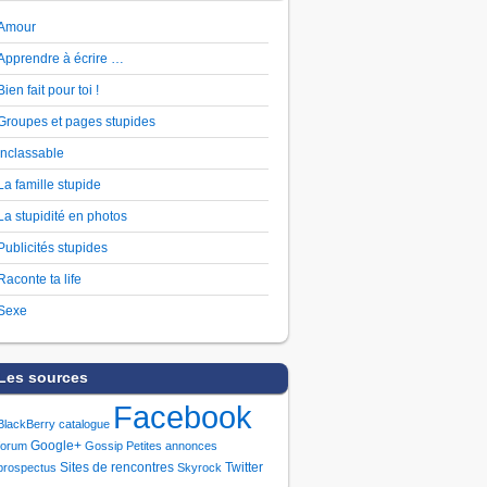
Amour
Apprendre à écrire …
Bien fait pour toi !
Groupes et pages stupides
Inclassable
La famille stupide
La stupidité en photos
Publicités stupides
Raconte ta life
Sexe
Les sources
Facebook
BlackBerry
catalogue
Google+
forum
Gossip
Petites annonces
Sites de rencontres
Twitter
prospectus
Skyrock