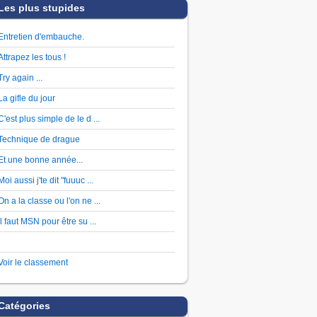
Les plus stupides
Entretien d'embauche.
Attrapez les tous !
Try again ...
La gifle du jour
C'est plus simple de le d ...
Technique de drague
Et une bonne année...
Moi aussi j'te dit "fuuuc ...
On a la classe ou l'on ne ...
Il faut MSN pour être su ...
Voir le classement
Catégories