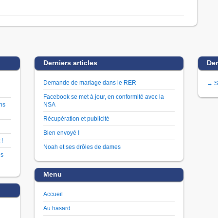
Derniers articles
Der
Demande de mariage dans le RER
→ S
Facebook se met à jour, en conformité avec la
ns
NSA
Récupération et publicité
Bien envoyé !
 !
Noah et ses drôles de dames
us
Menu
Accueil
Au hasard