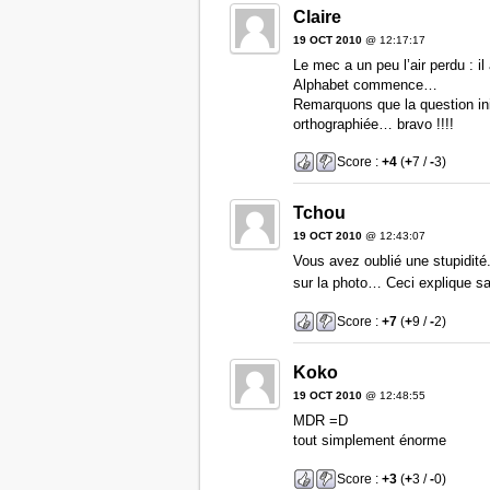
Claire
19 OCT 2010
@ 12:17:17
Le mec a un peu l’air perdu : il
Alphabet commence…
Remarquons que la question init
orthographiée… bravo !!!!
Score :
+4
(
+
7 /
-
3)
Tchou
19 OCT 2010
@ 12:43:07
Vous avez oublié une stupidité
sur la photo… Ceci explique 
Score :
+7
(
+
9 /
-
2)
Koko
19 OCT 2010
@ 12:48:55
MDR =D
tout simplement énorme
Score :
+3
(
+
3 /
-
0)