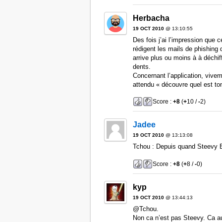
Herbacha
19 OCT 2010
@ 13:10:55
Des fois j’ai l’impression que 
rédigent les mails de phishing 
arrive plus ou moins à à déchiff
dents.
Concernant l’application, vivem
attendu « découvre quel est to
Score :
+8
(
+
10 /
-
2)
Jadee
19 OCT 2010
@ 13:13:08
Tchou : Depuis quand Steevy B
Score :
+8
(
+
8 /
-
0)
kyp
19 OCT 2010
@ 13:44:13
@Tchou.
Non ca n’est pas Steevy. Ca au