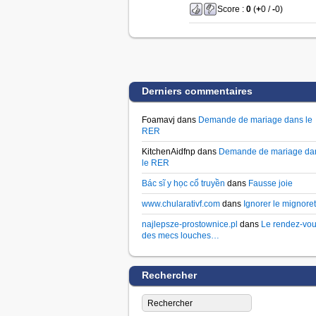
Score :
0
(
+
0 /
-
0)
Derniers commentaires
Foamavj dans
Demande de mariage dans le
RER
KitchenAidfnp dans
Demande de mariage da
le RER
Bác sĩ y học cổ truyền
dans
Fausse joie
www.chularativf.com
dans
Ignorer le mignoret
najlepsze-prostownice.pl
dans
Le rendez-vo
des mecs louches…
Rechercher