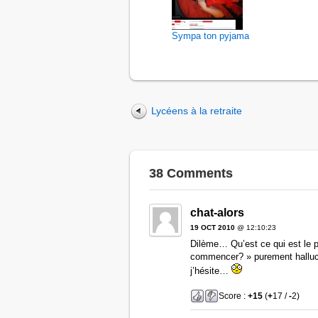
Sympa ton pyjama
Lycéens à la retraite
38 Comments
chat-alors
19 OCT 2010
@ 12:10:23
Dilème… Qu’est ce qui est le 
commencer? » purement hallucin
j’hésite…
Score :
+15
(
+
17 /
-
2)