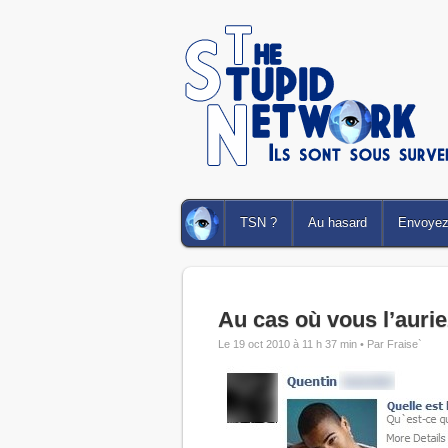
TSN ?
Au hasard
Envoyez 
Au cas où vous l’auri
Le 19 oct 2010 à 11 h 37 min •
Par Fraise`