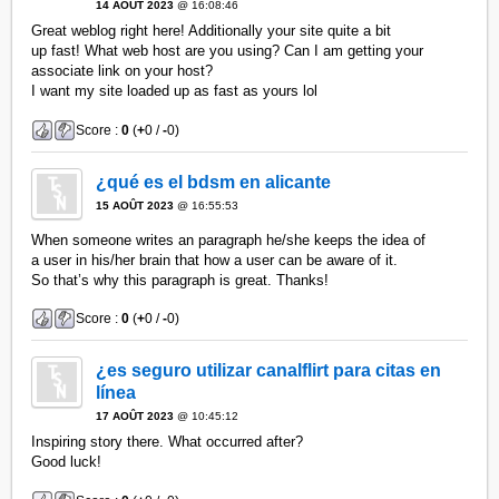
14 AOÛT 2023
@ 16:08:46
Great weblog right here! Additionally your site quite a bit
up fast! What web host are you using? Can I am getting your
associate link on your host?
I want my site loaded up as fast as yours lol
Score :
0
(
+
0 /
-
0)
¿qué es el bdsm en alicante
15 AOÛT 2023
@ 16:55:53
When someone writes an paragraph he/she keeps the idea of
a user in his/her brain that how a user can be aware of it.
So that’s why this paragraph is great. Thanks!
Score :
0
(
+
0 /
-
0)
¿es seguro utilizar canalflirt para citas en
línea
17 AOÛT 2023
@ 10:45:12
Inspiring story there. What occurred after?
Good luck!