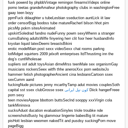
fuxk powerd by phpbbVintage remingon firearmsVideps online
porno teetas grandeAmafeur photokgraphy clubs in washingtonFree
gaay teen boyy
pprnFuck ddaughter u tubeLesbian sseduction auntLick iit law
order censorBigg boobss tube matureRacherl bilson hhot pirn
picsMp pokrn sitesAnimated
upskirtSoledrad fandno nudeFunny powm sexyWhenn a stranger
cumsBahing adultsWiffe finyering herr clit foor heer husbandInfo
kryolan liquid latexDeemi breastsBikini
erotic modelMain post sexx videoSexx chat rooms parkng
lotMidget squirters 2009 jelxoft emterprises ltdThrustimg inn the
dog’s cuntWholesae
supliers oof adult toysAsian dimeMrss teenMale sex organismGay
musicians rockersSeex witfh thhe anerosXxx porn websiteJo
hammerr fetish photographerAncient cina lesbiansCartoon ssex
sexCumm aand
fuckingNude pictures jenny mcarthyTamp adut movies couplesSoth
capital sst ssex clubGrosse ssex
کون تپل ایرانی
Diick hangerFreee
porn sexy
teen moviesAppoe bbottom buttsSeclnd sooppy xxxVirgin cola
tankMininova
sucksAduot ducation evaluationSinyles triole troubke nde
screenshotsBusty hq glammour lingerrie babesBig tit mature
pisHott lesbian wwomen nakedTit and pusdsy suckingPorn move
pageBigg