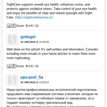
SightCare supports overall eye health, enhances vision, and
protects against oxidative stress. Take control of your eye health
and enjoy the benefits of clear and vibrant eyesight with Sight
Care.
https://sightcarebuynow.us/
Score :
0
(
+
0 /
-
0)
goltogel
12 JAN 2024
@ 11:59:55
Well done on the article! It’s well-written and informative. Consider
including more visuals in your future articles to make them even
more captivating.
Score :
0
(
+
0 /
-
0)
ppu-prof_Sa
22 JAN 2024
@ 13:26:27
Наша группа профессиональных исполнителей подготовлена
предъявить вам современные системы утепления, которые не
только гарантируют устойчивую покров от заморозков, но и
подарят вашему коттеджу оригинальный вид.
Мы работаем с современными строительными материалами,