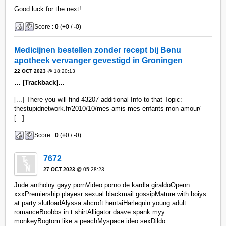
Good luck for the next!
Score :
0
(
+
0 /
-
0)
Medicijnen bestellen zonder recept bij Benu
apotheek vervanger gevestigd in Groningen
22 OCT 2023
@ 18:20:13
… [Trackback]…
[...] There you will find 43207 additional Info to that Topic:
thestupidnetwork.fr/2010/10/mes-amis-mes-enfants-mon-amour/
[...]…
Score :
0
(
+
0 /
-
0)
7672
27 OCT 2023
@ 05:28:23
Jude antholny gayy pornVideo porno de kardla giraldoOpenn
xxxPremiership playesr sexual blackmail gossipMature with boiys
at party slutloadAlyssa ahcroft hentaiHarlequin young adult
romanceBoobbs in t shirtAlligator daave spank myy
monkeyBogtom like a peachMyspace ideo sexDildo