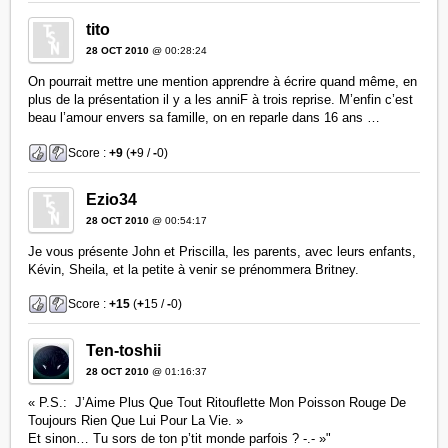
tito
28 OCT 2010
@ 00:28:24
On pourrait mettre une mention apprendre à écrire quand même, en
plus de la présentation il y a les anniF à trois reprise. M’enfin c’est
beau l’amour envers sa famille, on en reparle dans 16 ans …
Score :
+9
(
+
9 /
-
0)
Ezio34
28 OCT 2010
@ 00:54:17
Je vous présente John et Priscilla, les parents, avec leurs enfants,
Kévin, Sheila, et la petite à venir se prénommera Britney.
Score :
+15
(
+
15 /
-
0)
Ten-toshii
28 OCT 2010
@ 01:16:37
« P.S.: J’Aime Plus Que Tout Ritouflette Mon Poisson Rouge De
Toujours Rien Que Lui Pour La Vie. »
Et sinon… Tu sors de ton p’tit monde parfois ? -.- »"