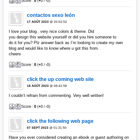
Score :
0
(
+
0 /
-
0)
contactos sexo león
17 AOÛT 2023
@ 20:02:52
I love your blog.. very nice colors & theme. Did
you design this website yourself or did you hire someone to
do it for you? Plz answer back as I’m looking to create my own
blog and would like to know where u got this from.
cheers
Score :
0
(
+
0 /
-
0)
click the up coming web site
18 AOÛT 2023
@ 08:42:58
I couldn’t refrain from commenting. Very well written!
Score :
0
(
+
0 /
-
0)
click the following web page
07 SEPT 2023
@ 01:31:50
Have you ever considered creating an ebook or guest authoring on