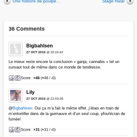
Une histoire de poulpe…
Stage Halal
36 Comments
Bigbahlsen
27 OCT 2010
@ 20:24:42
Le mieux reste encore la conclusion « ganja, cannabis » tel un
sursaut tout de même dans ce monde de tendresse.
Score :
+46
(
+
46 /
-
0)
Lily
27 OCT 2010
@ 22:03:06
@
Bigbahlsen
: Oui ça m’a fait le même effet..j’étais en train de
m’entortiller dans de la guimauve et d’un seul coup, pfou!écran de
fumée!
Score :
+31
(
+
31 /
-
0)