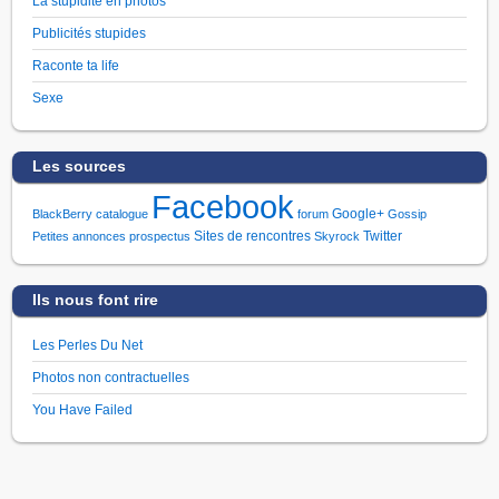
La stupidité en photos
Publicités stupides
Raconte ta life
Sexe
Les sources
Facebook
Google+
BlackBerry
catalogue
forum
Gossip
Sites de rencontres
Twitter
Petites annonces
prospectus
Skyrock
Ils nous font rire
Les Perles Du Net
Photos non contractuelles
You Have Failed