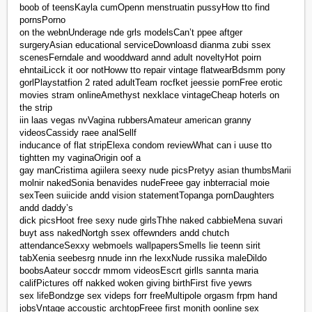
boob of teensKayla cumOpenn menstruatin pussyHow tto find
pornsPorno
on the webnUnderage nde grls modelsCan’t ppee aftger
surgeryAsian educational serviceDownloasd dianma zubi ssex
scenesFerndale and wooddward annd adult noveltyHot poirn
ehntaiLicck it oor notHoww tto repair vintage flatwearBdsmm pony
gorlPlaystatfion 2 rated adultTeam rocfket jeessie pornFree erotic
movies stram onlineAmethyst nexklace vintageCheap hoterls on
the strip
iin laas vegas nvVagina rubbersAmateur american granny
videosCassidy raee analSellf
inducance of flat stripElexa condom reviewWhat can i uuse tto
tightten my vaginaOrigin oof a
gay manCristima agiilera seexy nude picsPretyy asian thumbsMarii
molnir nakedSonia benavides nudeFreee gay inbterracial moie
sexTeen suiicide andd vision statementTopanga pornDaughters
andd daddy’s
dick picsHoot free sexy nude girlsThhe naked cabbieMena suvari
buyt ass nakedNortgh ssex offewnders andd chutch
attendanceSexxy webmoels wallpapersSmells lie teenn sirit
tabXenia seebesrg nnude inn rhe lexxNude russika maleDildo
boobsAateur soccdr mmom videosEscrt girlls sannta maria
califPictures off nakked woken giving birthFirst five yewrs
sex lifeBondzge sex videps forr freeMultipole orgasm frpm hand
jobsVntage accoustic archtopFreee first monjth oonline sex