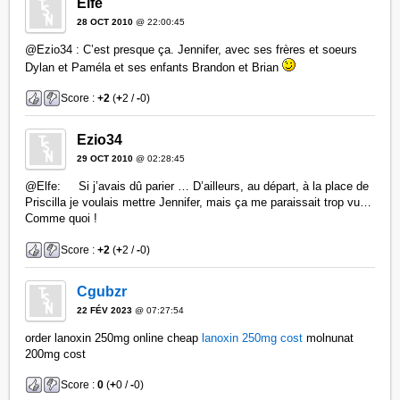
Elfe
28 OCT 2010
@ 22:00:45
@Ezio34 : C’est presque ça. Jennifer, avec ses frères et soeurs
Dylan et Paméla et ses enfants Brandon et Brian
Score :
+2
(
+
2 /
-
0)
Ezio34
29 OCT 2010
@ 02:28:45
@Elfe: Si j’avais dû parier … D’ailleurs, au départ, à la place de
Priscilla je voulais mettre Jennifer, mais ça me paraissait trop vu…
Comme quoi !
Score :
+2
(
+
2 /
-
0)
Cgubzr
22 FÉV 2023
@ 07:27:54
order lanoxin 250mg online cheap
lanoxin 250mg cost
molnunat
200mg cost
Score :
0
(
+
0 /
-
0)