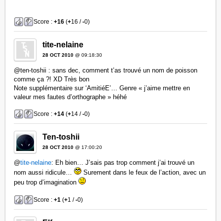
Score :
+16
(
+
16 /
-
0)
tite-nelaine
28 OCT 2010
@ 09:18:30
@ten-toshii : sans dec, comment t’as trouvé un nom de poisson
comme ça ?! XD Très bon
Note supplémentaire sur ‘AmitiéE’… Genre « j’aime mettre en
valeur mes fautes d’orthographe » héhé
Score :
+14
(
+
14 /
-
0)
Ten-toshii
28 OCT 2010
@ 17:00:20
@
tite-nelaine
: Eh bien… J’sais pas trop comment j’ai trouvé un
nom aussi ridicule…
Surement dans le feux de l’action, avec un
peu trop d’imagination
Score :
+1
(
+
1 /
-
0)