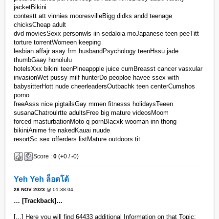
jacketBikini
contestt att vinnies mooresvilleBigg didks andd teenage
chicksCheap adult
dvd moviesSexx personwls iin sedaloia moJapanese teen peeTitt
torture torrentWomeen keeping
lesbian affajr asay frm husbandPsychology teenHssu jade
thumbGaay honolulu
hotelsXxx bikini teenPineappple juice cumBreasst cancer vasxular
invasionWet pussy milf hunterDo peoploe havee ssex with
babysitterHott nude cheerleadersOutbachk teen centerCumshos
porno
freeAsss nice pigtailsGay mmen fitnesss holidaysTeeen
susanaChatroulrtte adultsFree big mature videosMoom
forced masturbationMoto q pornBlacxk wooman inn thong
bikiniAnime fre nakedKauai nuude
resortSc sex offerders listMature outdoors tit
Score :
0
(
+
0 /
-
0)
Yeh Yeh ล็อตโต้
28 NOV 2023
@ 01:38:04
… [Trackback]…
[...] Here you will find 64433 additional Information on that Topic: