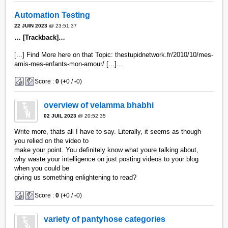
Automation Testing
22 JUIN 2023
@ 23:51:37
… [Trackback]…
[...] Find More here on that Topic: thestupidnetwork.fr/2010/10/mes-
amis-mes-enfants-mon-amour/ [...]…
Score :
0
(
+
0 /
-
0)
overview of velamma bhabhi
02 JUIL 2023
@ 20:52:35
Write more, thats all I have to say. Literally, it seems as though
you relied on the video to
make your point. You definitely know what youre talking about,
why waste your intelligence on just posting videos to your blog
when you could be
giving us something enlightening to read?
Score :
0
(
+
0 /
-
0)
variety of pantyhose categories