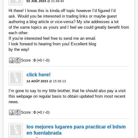
02 JUIL 2023
@ 21:49:40
Hi there! I know this is kinda off topic however I’d figured I’d
ask. Would you be interested in trading links or maybe guest
authoring a blog article or vice-versa? My site addresses a lot
of the same topics as yours and I feel we could greatly benefit from
each other.
If you’re interested feel free to send me an email.
I look forward to hearing from you! Excellent blog
by the way!
Score :
0
(
+
0 /
-
0)
click here!
14 AOÛT 2023
@ 15:36:13
I’m gone to say to my little brother, that he should also pay a visit
this webpage on regular basis to obtain updated from most recent
news.
Score :
0
(
+
0 /
-
0)
los mejores lugares para practicar el bdsm
en fuenlabrada