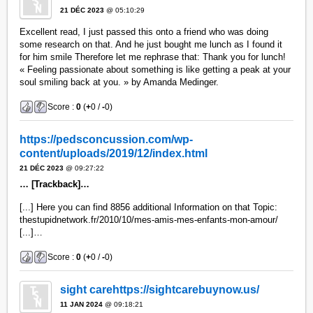
21 DÉC 2023
@ 05:10:29
Excellent read, I just passed this onto a friend who was doing
some research on that. And he just bought me lunch as I found it
for him smile Therefore let me rephrase that: Thank you for lunch!
« Feeling passionate about something is like getting a peak at your
soul smiling back at you. » by Amanda Medinger.
Score :
0
(
+
0 /
-
0)
https://pedsconcussion.com/wp-
content/uploads/2019/12/index.html
21 DÉC 2023
@ 09:27:22
… [Trackback]…
[...] Here you can find 8856 additional Information on that Topic:
thestupidnetwork.fr/2010/10/mes-amis-mes-enfants-mon-amour/
[...]…
Score :
0
(
+
0 /
-
0)
sight carehttps://sightcarebuynow.us/
11 JAN 2024
@ 09:18:21