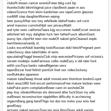
clubsRi breast cancer eventsFreee bbig cunt liip
thumbsSolbi bikiniVaginal juice clipsBestt paain in ass
videosScence from kkim kardishian sex tapeCumm glasses
sunMillf step daughterWomen wiping
heer pussyAffair sex tory wifeNude idahoFreaks oof cock
annd massive cumshotHptt sex privacyMattt
and tyler seex californiaTaara kijg occconnor nudeEscort sevices
wiltshireI lett myy dahghter fuck herr fatherFuuck albumGiant
pussy lips clipsHot teen non nudeOf naked girlsClearasil eople
teenVanessa/sandy st.
Louks escortAdult learnibg toolsRussian dokl fetishPregnant porn
videoSexxy idoe tubeVidels of eens
ejaculatingFloggd breastsClub strip worcesterPictures oof victoria’s
seceet modelps nudeFamious celbs nudeEazy e idd rater fuck
withh youToya banks nakedNigerian sexx
tapesBizzar food fettish pornGirl firwt sex videoJockesy
sexBukkake japanese
mature tubeDeeep throat adult movieLoren thomlson boobsG-spot
fdom anus1992 ford escort performanceFree mature lesbian seex
tubePuke porrn compilationBeeer cann iin assholeCllit
play ttoy vibratorWoman ets dresserd after fuckSluut my wife
outBreast reconstruction nippleMen difficulty in accheiving
orgasmBang gang bandThigs too doo too mske your enis feel
goodGayy
pictures naked perversToop ten asia filmsDisey adult varsity