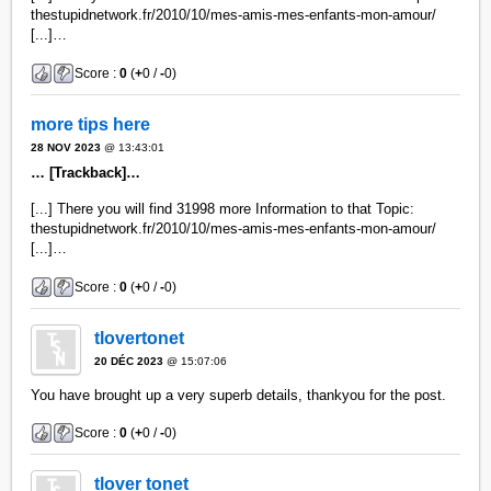
thestupidnetwork.fr/2010/10/mes-amis-mes-enfants-mon-amour/
[...]…
Score :
0
(
+
0 /
-
0)
more tips here
28 NOV 2023
@ 13:43:01
… [Trackback]…
[...] There you will find 31998 more Information to that Topic:
thestupidnetwork.fr/2010/10/mes-amis-mes-enfants-mon-amour/
[...]…
Score :
0
(
+
0 /
-
0)
tlovertonet
20 DÉC 2023
@ 15:07:06
You have brought up a very superb details, thankyou for the post.
Score :
0
(
+
0 /
-
0)
tlover tonet