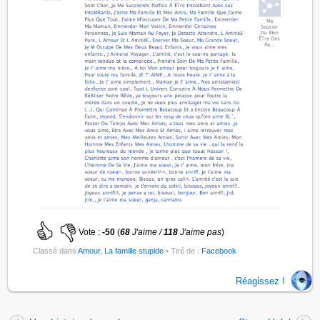
Vote :
-50
(
68
J'aime /
118
J'aime pas
)
Classé dans
Amour
,
La famille stupide
• Tiré de :
Facebook
Réagissez !