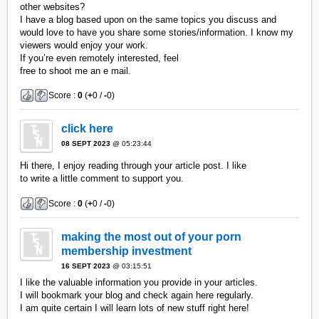
other websites?
I have a blog based upon on the same topics you discuss and
would love to have you share some stories/information. I know my
viewers would enjoy your work.
If you’re even remotely interested, feel
free to shoot me an e mail.
Score :
0
(
+
0 /
-
0)
click here
08 SEPT 2023
@ 05:23:44
Hi there, I enjoy reading through your article post. I like
to write a little comment to support you.
Score :
0
(
+
0 /
-
0)
making the most out of your porn
membership investment
16 SEPT 2023
@ 03:15:51
I like the valuable information you provide in your articles.
I will bookmark your blog and check again here regularly.
I am quite certain I will learn lots of new stuff right here!