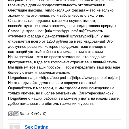
гарантируя долгий продолжительность эксплуатации и
блестящие выходы. Теплоизоляция фасада – это не только
экономия на отоплении, но и заботливость о экологии.
Спасательные подходы, какие мы осуществляем,
способствуют не только вашему, но и поддержанию природы.
Самое центральное: [url=https://ppu-prof.ru/]Стоимость
утепления фасада с декоративной штукатуркой[/url] у нас
открывается всего от 1250 рублей за метр квадратный! Это
доступное решение, которое переделает ваш жилище в
настоящий уютный район с минимальными затратами.
Наши пособия – это не просто утепление, это создание
пространства, в где все компонент отразит ваш личный стиль.
Мы примем все ваши просьбы, чтобы переделать ваш дом еще
более уютным и привлекательным.
Подробнее на [url=https://ppu-prof.ru/]https://www.ppu-prof.ru/[/url]
Не откладывайте дела о своем корпусе на потом!
Обращайтесь к мастерам, и мы сделаем ваш помещение не
только уютнее, но и более элегантным. Заинтересовались?
Подробнее о наших работах вы можете узнать на нашем сайте.
Добро пожаловать в обитель гармонии и уровня.
Score :
0
(
+
0 /
-
0)
Sex Dating