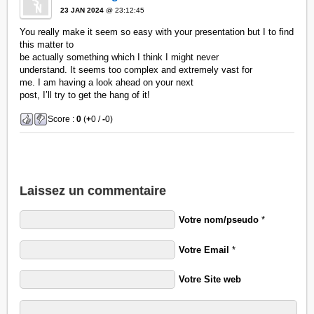
23 JAN 2024
@ 23:12:45
You really make it seem so easy with your presentation but I to find
this matter to
be actually something which I think I might never
understand. It seems too complex and extremely vast for
me. I am having a look ahead on your next
post, I’ll try to get the hang of it!
Score :
0
(
+
0 /
-
0)
Laissez un commentaire
Votre nom/pseudo
*
Votre Email
*
Votre Site web