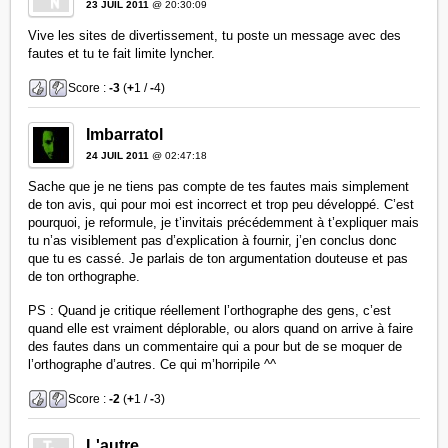
23 JUIL 2011
@ 20:30:09
Vive les sites de divertissement, tu poste un message avec des
fautes et tu te fait limite lyncher.
Score :
-3
(
+
1 /
-
4)
Imbarratol
24 JUIL 2011
@ 02:47:18
Sache que je ne tiens pas compte de tes fautes mais simplement
de ton avis, qui pour moi est incorrect et trop peu développé. C’est
pourquoi, je reformule, je t’invitais précédemment à t’expliquer mais
tu n’as visiblement pas d’explication à fournir, j’en conclus donc
que tu es cassé. Je parlais de ton argumentation douteuse et pas
de ton orthographe.
PS : Quand je critique réellement l’orthographe des gens, c’est
quand elle est vraiment déplorable, ou alors quand on arrive à faire
des fautes dans un commentaire qui a pour but de se moquer de
l’orthographe d’autres. Ce qui m’horripile ^^
Score :
-2
(
+
1 /
-
3)
L'autre