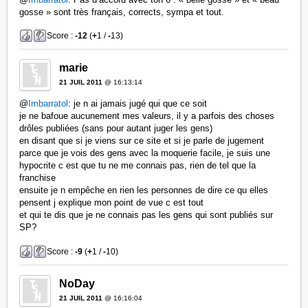
gosse » sont très français, corrects, sympa et tout.
Score :
-12
(
+
1 /
-
13)
marie
21 JUIL 2011
@ 16:13:14
@
Imbarratol
: je n ai jamais jugé qui que ce soit
je ne bafoue aucunement mes valeurs, il y a parfois des choses
drôles publiées (sans pour autant juger les gens)
en disant que si je viens sur ce site et si je parle de jugement
parce que je vois des gens avec la moquerie facile, je suis une
hypocrite c est que tu ne me connais pas, rien de tel que la
franchise
ensuite je n empêche en rien les personnes de dire ce qu elles
pensent j explique mon point de vue c est tout
et qui te dis que je ne connais pas les gens qui sont publiés sur
SP?
Score :
-9
(
+
1 /
-
10)
NoDay
21 JUIL 2011
@ 16:16:04