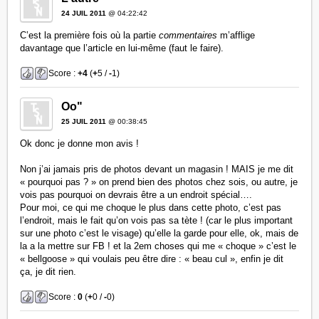
24 JUIL 2011
@ 04:22:42
C’est la première fois où la partie
commentaires
m’afflige
davantage que l’article en lui-même (faut le faire).
Score :
+4
(
+
5 /
-
1)
Oo"
25 JUIL 2011
@ 00:38:45
Ok donc je donne mon avis !
Non j’ai jamais pris de photos devant un magasin ! MAIS je me dit
« pourquoi pas ? » on prend bien des photos chez sois, ou autre, je
vois pas pourquoi on devrais être a un endroit spécial….
Pour moi, ce qui me choque le plus dans cette photo, c’est pas
l’endroit, mais le fait qu’on vois pas sa tète ! (car le plus important
sur une photo c’est le visage) qu’elle la garde pour elle, ok, mais de
la a la mettre sur FB ! et la 2em choses qui me « choque » c’est le
« bellgoose » qui voulais peu être dire : « beau cul », enfin je dit
ça, je dit rien.
Score :
0
(
+
0 /
-
0)