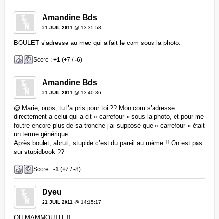
Amandine Bds
21 JUIL 2011
@ 13:35:58
BOULET s’adresse au mec qui a fait le com sous la photo.
Score :
+1
(
+
7 /
-
6)
Amandine Bds
21 JUIL 2011
@ 13:40:36
@ Marie, oups, tu l’a pris pour toi ?? Mon com s’adresse
directement a celui qui a dit « carrefour » sous la photo, et pour me
foutre encore plus de sa tronche j’ai supposé que « carrefour » était
un terme générique….
Après boulet, abruti, stupide c’est du pareil au même !! On est pas
sur stupidbook ??
Score :
-1
(
+
7 /
-
8)
Dyeu
21 JUIL 2011
@ 14:15:17
OH MAMMOUTH !!!