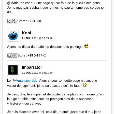
@Marie, on est sur une page qui se fout de la gueule des gens…
Je ne juge pas sachant que le mec ne saura meme pas ce que je
dis…
Score :
0
(
+
3 /
-
3)
Koni
21 JUIL 2011
@ 15:05:19
Après les dieux du stade,les déesses des parkings!
Score :
+19
(
+
19 /
-
0)
Imbarratol
21 JUIL 2011
@ 15:21:40
Lol @
Amandine Bds
: Alors si pour toi, cette page n’a aucune
valeur de jugement, je ne sais pas ce qu’il te faut !
Je veux dire, le simple fait de poster cette photo ici marque qu’on
la juge stupide, ainsi que les protagonistes de le supposée
« histoire » qui va avec.
Je suis d’accord avec toi, cela dit, je crois juste que dire « je ne