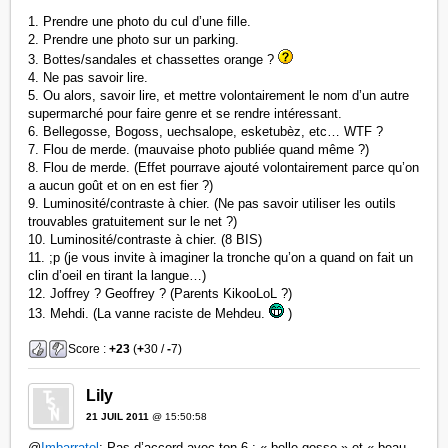
1. Prendre une photo du cul d’une fille.
2. Prendre une photo sur un parking.
3. Bottes/sandales et chassettes orange ?
4. Ne pas savoir lire.
5. Ou alors, savoir lire, et mettre volontairement le nom d’un autre
supermarché pour faire genre et se rendre intéressant.
6. Bellegosse, Bogoss, uechsalope, esketubèz, etc… WTF ?
7. Flou de merde. (mauvaise photo publiée quand même ?)
8. Flou de merde. (Effet pourrave ajouté volontairement parce qu’on
a aucun goût et on en est fier ?)
9. Luminosité/contraste à chier. (Ne pas savoir utiliser les outils
trouvables gratuitement sur le net ?)
10. Luminosité/contraste à chier. (8 BIS)
11. ;p (je vous invite à imaginer la tronche qu’on a quand on fait un
clin d’oeil en tirant la langue…)
12. Joffrey ? Geoffrey ? (Parents KikooLoL ?)
13. Mehdi. (La vanne raciste de Mehdeu.
)
Score :
+23
(
+
30 /
-
7)
Lily
21 JUIL 2011
@ 15:50:58
@
Imbarratol
: Pas d’accord avec ton 6 : « belle gosse » et « beau