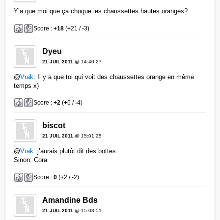
Y’a que moi que ça choque les chaussettes hautes oranges?
Score :
+18
(
+
21 /
-
3)
Dyeu
21 JUIL 2011
@ 14:40:27
@
Vrak
: Il y a que toi qui voit des chaussettes orange en même
temps x)
Score :
+2
(
+
6 /
-
4)
biscot
21 JUIL 2011
@ 15:01:25
@
Vrak
: j’aurais plutôt dit des bottes
Sinon: Cora
Score :
0
(
+
2 /
-
2)
Amandine Bds
21 JUIL 2011
@ 15:03:51