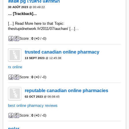
สล็อต pg เว็บตรง แตกหนัก
30 AOÛT 2023
@ 00:49:22
… [Trackback]…
[...] Read More here to that Topic:
thestupidnetwork.fr/2011/07/auchan/ [...]…
Score :
0
(
+
0 /
-
0)
trusted canadian online pharmacy
13 SEPT 2023
@ 12:45:38
rx online
Score :
0
(
+
0 /
-
0)
reputable canadian online pharmacies
02 OCT 2023
@ 06:08:45
best online pharmacy reviews
Score :
0
(
+
0 /
-
0)
polar