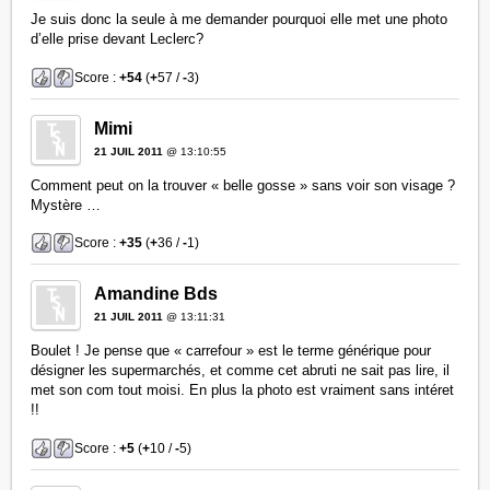
Je suis donc la seule à me demander pourquoi elle met une photo
d’elle prise devant Leclerc?
Score :
+54
(
+
57 /
-
3)
Mimi
21 JUIL 2011
@ 13:10:55
Comment peut on la trouver « belle gosse » sans voir son visage ?
Mystère …
Score :
+35
(
+
36 /
-
1)
Amandine Bds
21 JUIL 2011
@ 13:11:31
Boulet ! Je pense que « carrefour » est le terme générique pour
désigner les supermarchés, et comme cet abruti ne sait pas lire, il
met son com tout moisi. En plus la photo est vraiment sans intéret
!!
Score :
+5
(
+
10 /
-
5)