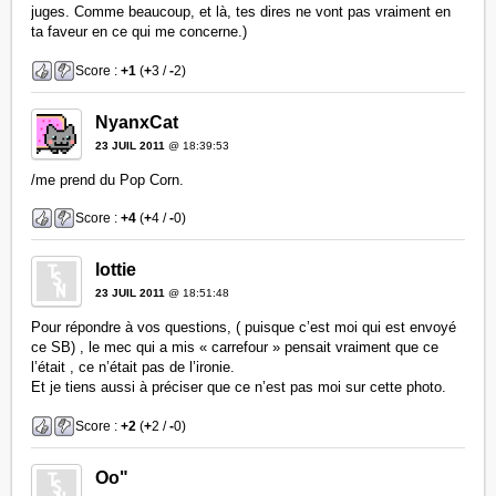
juges. Comme beaucoup, et là, tes dires ne vont pas vraiment en
ta faveur en ce qui me concerne.)
Score :
+1
(
+
3 /
-
2)
NyanxCat
23 JUIL 2011
@ 18:39:53
/me prend du Pop Corn.
Score :
+4
(
+
4 /
-
0)
lottie
23 JUIL 2011
@ 18:51:48
Pour répondre à vos questions, ( puisque c’est moi qui est envoyé
ce SB) , le mec qui a mis « carrefour » pensait vraiment que ce
l’était , ce n’était pas de l’ironie.
Et je tiens aussi à préciser que ce n’est pas moi sur cette photo.
Score :
+2
(
+
2 /
-
0)
Oo"