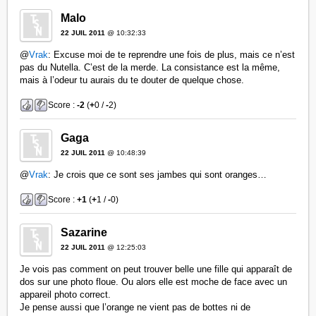
Malo
22 JUIL 2011
@ 10:32:33
@
Vrak
: Excuse moi de te reprendre une fois de plus, mais ce n’est
pas du Nutella. C’est de la merde. La consistance est la même,
mais à l’odeur tu aurais du te douter de quelque chose.
Score :
-2
(
+
0 /
-
2)
Gaga
22 JUIL 2011
@ 10:48:39
@
Vrak
: Je crois que ce sont ses jambes qui sont oranges…
Score :
+1
(
+
1 /
-
0)
Sazarine
22 JUIL 2011
@ 12:25:03
Je vois pas comment on peut trouver belle une fille qui apparaît de
dos sur une photo floue. Ou alors elle est moche de face avec un
appareil photo correct.
Je pense aussi que l’orange ne vient pas de bottes ni de