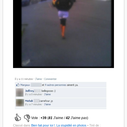
Vote :
+39
(
81
J'aime /
42
J'aime pas
)
Classé dans
Bien fait pour toi !
,
La stupidité en photos
• Tiré de :