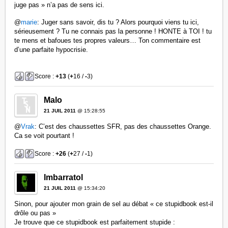
juge pas » n’a pas de sens ici.
@
marie
: Juger sans savoir, dis tu ? Alors pourquoi viens tu ici,
sérieusement ? Tu ne connais pas la personne ! HONTE à TOI ! tu
te mens et bafoues tes propres valeurs… Ton commentaire est
d’une parfaite hypocrisie.
Score :
+13
(
+
16 /
-
3)
Malo
21 JUIL 2011
@ 15:28:55
@
Vrak
: C’est des chaussettes SFR, pas des chaussettes Orange.
Ca se voit pourtant !
Score :
+26
(
+
27 /
-
1)
Imbarratol
21 JUIL 2011
@ 15:34:20
Sinon, pour ajouter mon grain de sel au débat « ce stupidbook est-il
drôle ou pas »
Je trouve que ce stupidbook est parfaitement stupide :