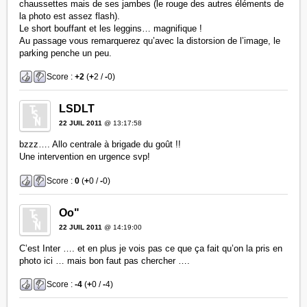
chaussettes mais de ses jambes (le rouge des autres éléments de
la photo est assez flash).
Le short bouffant et les leggins… magnifique !
Au passage vous remarquerez qu’avec la distorsion de l’image, le
parking penche un peu.
Score :
+2
(
+
2 /
-
0)
LSDLT
22 JUIL 2011
@ 13:17:58
bzzz…. Allo centrale à brigade du goût !!
Une intervention en urgence svp!
Score :
0
(
+
0 /
-
0)
Oo"
22 JUIL 2011
@ 14:19:00
C’est Inter …. et en plus je vois pas ce que ça fait qu’on la pris en
photo ici … mais bon faut pas chercher ….
Score :
-4
(
+
0 /
-
4)