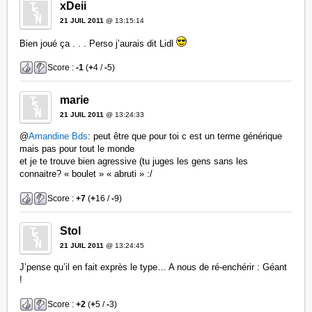
xDeii
21 JUIL 2011
@ 13:15:14
Bien joué ça . . . Perso j’aurais dit Lidl
Score :
-1
(
+
4 /
-
5)
marie
21 JUIL 2011
@ 13:24:33
@
Amandine Bds
: peut être que pour toi c est un terme générique
mais pas pour tout le monde
et je te trouve bien agressive (tu juges les gens sans les
connaitre? « boulet » « abruti » :/
Score :
+7
(
+
16 /
-
9)
Stol
21 JUIL 2011
@ 13:24:45
J’pense qu’il en fait exprès le type… A nous de ré-enchérir : Géant
!
Score :
+2
(
+
5 /
-
3)