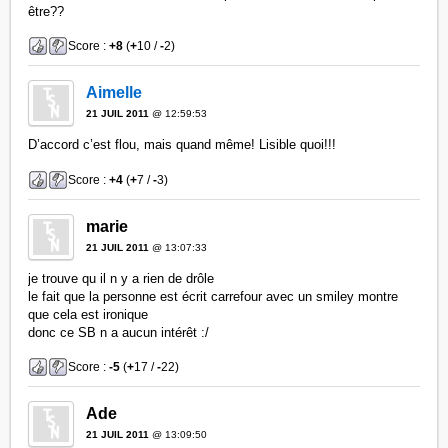
être??
Score :
+8
(
+
10 /
-
2)
Aimelle
21 JUIL 2011
@ 12:59:53
D’accord c’est flou, mais quand même! Lisible quoi!!!
Score :
+4
(
+
7 /
-
3)
marie
21 JUIL 2011
@ 13:07:33
je trouve qu il n y a rien de drôle
le fait que la personne est écrit carrefour avec un smiley montre
que cela est ironique
donc ce SB n a aucun intérêt :/
Score :
-5
(
+
17 /
-
22)
Ade
21 JUIL 2011
@ 13:09:50