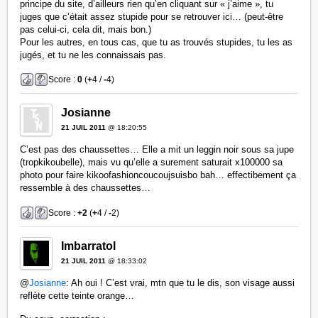
principe du site, d’ailleurs rien qu’en cliquant sur « j’aime », tu
juges que c’était assez stupide pour se retrouver ici… (peut-être
pas celui-ci, cela dit, mais bon.)
Pour les autres, en tous cas, que tu as trouvés stupides, tu les as
jugés, et tu ne les connaissais pas.
Score :
0
(
+
4 /
-
4)
Josianne
21 JUIL 2011
@ 18:20:55
C’est pas des chaussettes… Elle a mit un leggin noir sous sa jupe
(tropkikoubelle), mais vu qu’elle a surement saturait x100000 sa
photo pour faire kikoofashioncoucoujsuisbo bah… effectibement ça
ressemble à des chaussettes…
Score :
+2
(
+
4 /
-
2)
Imbarratol
21 JUIL 2011
@ 18:33:02
@
Josianne
: Ah oui ! C’est vrai, mtn que tu le dis, son visage aussi
reflète cette teinte orange…