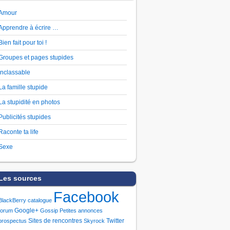
Amour
Apprendre à écrire …
Bien fait pour toi !
Groupes et pages stupides
Inclassable
La famille stupide
La stupidité en photos
Publicités stupides
Raconte ta life
Sexe
Les sources
Facebook
BlackBerry
catalogue
Google+
forum
Gossip
Petites annonces
Sites de rencontres
Twitter
prospectus
Skyrock