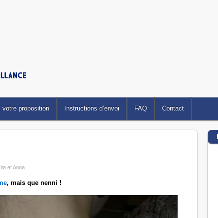
votre proposition
Instructions d’envoi
FAQ
Contact
ita et Anna
ème
, mais que nenni !