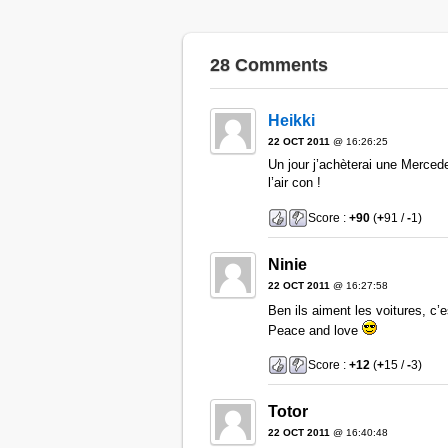
28 Comments
Heikki
22 OCT 2011
@ 16:26:25
Un jour j’achèterai une Mercede
l’air con !
Score :
+90
(
+
91 /
-
1)
Ninie
22 OCT 2011
@ 16:27:58
Ben ils aiment les voitures, c’
Peace and love
Score :
+12
(
+
15 /
-
3)
Totor
22 OCT 2011
@ 16:40:48