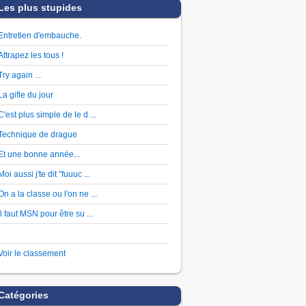
Les plus stupides
Entretien d'embauche.
Attrapez les tous !
Try again ...
La gifle du jour
C'est plus simple de le d ...
Technique de drague
Et une bonne année...
Moi aussi j'te dit "fuuuc ...
On a la classe ou l'on ne ...
Il faut MSN pour être su ...
Voir le classement
Catégories