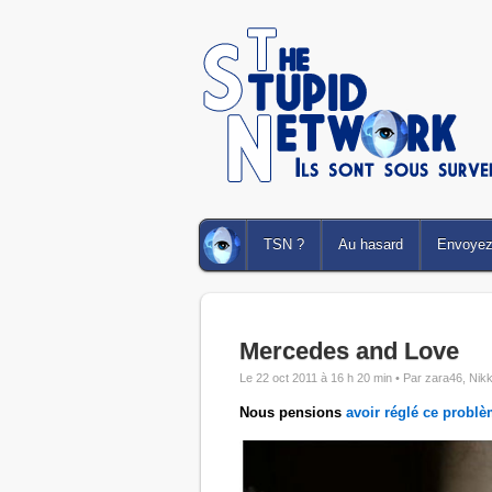
TSN ?
Au hasard
Envoyez 
Mercedes and Love
Le 22 oct 2011 à 16 h 20 min •
Par zara46, Nikk
Nous pensions
avoir réglé ce probl