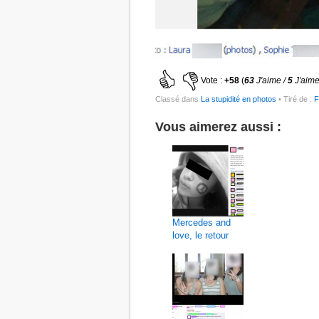
Vote :
+58
(
63
J'aime /
5
J'aime
Classé dans
La stupidité en photos
• Tiré de :
F
Vous aimerez aussi :
Mercedes and
love, le retour