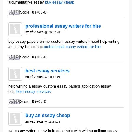
argumentative essay
buy essay cheap
Score :
0
(
+
0 /
-
0)
professional essay writers for hire
27 FÉV 2023
@ 20:48:49
buy essay papers online custom essay writers i need help writing
an essay for college
professional essay writers for hire
Score :
0
(
+
0 /
-
0)
best essay services
28 FÉV 2023
@ 10:18:26
help writing a essay custom essay papers application essay
help
best essay services
Score :
0
(
+
0 /
-
0)
buy an essay cheap
28 FÉV 2023
@ 11:28:53
cat essay writer essay help sites help with writing college essays