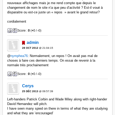
nouveaux affichages mais je me rend compte que depuis le
changement de nom le site n’a que peu d’activité ? Est-il voué à
disparaitre ou est-ce juste un « repos » avant le grand retour?
cordialement
Score :
0
(
+
0 /
-
0)
admin
28 OCT 2012
@ 21:04:15
@
nymphea76
: Normalement, un repos ! On avait pas mal de
choses à faire ces derniers temps. On essai de revenir à la
normale très prochainement
Score :
0
(
+
0 /
-
0)
Cerys
25 DÉC 2013
@ 09:57:39
Left-handers Patrick Corbin and Wade Miley along with right-hander
David Hernandez will pitch.
I have seen many spied on there in terms of what they are studying
and what they are ‘encouraged’