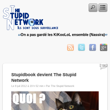
On a pas gardé les KiKooLoL ensemble (Nassira)
7 562
Stupidbook devient The Stupid
Network
Le 8 juil 2012 à 19 h 52 min •
Par The Stupid Network