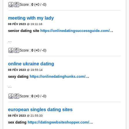
Score :
0
(
+
0 /
-
0)
meeting with my lady
08 FÉV 2023
@ 19:11:16
senior dating site
https://onlinedatingsuccessguide.com/..
.
…
Score :
0
(
+
0 /
-
0)
online ukraine dating
08 FÉV 2023
@ 19:55:14
sexy dating
https://onlinedatinghunks.com/..
.
…
Score :
0
(
+
0 /
-
0)
european singles dating sites
08 FÉV 2023
@ 21:55:33
sex dating
https://datingwebsiteshopper.com/..
.