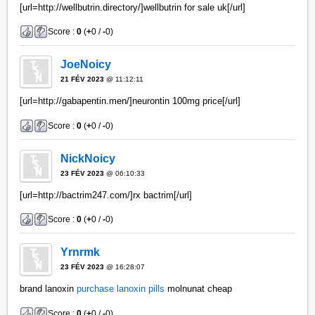
[url=http://wellbutrin.directory/]wellbutrin for sale uk[/url]
Score :
0
(
+
0 /
-
0)
JoeNoicy
21 FÉV 2023
@ 11:12:11
[url=http://gabapentin.men/]neurontin 100mg price[/url]
Score :
0
(
+
0 /
-
0)
NickNoicy
23 FÉV 2023
@ 06:10:33
[url=http://bactrim247.com/]rx bactrim[/url]
Score :
0
(
+
0 /
-
0)
Yrnrmk
23 FÉV 2023
@ 16:28:07
brand lanoxin
purchase lanoxin pills
molnunat cheap
Score :
0
(
+
0 /
-
0)