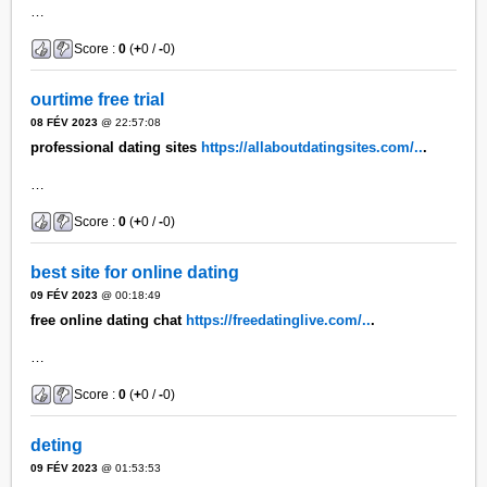
…
Score :
0
(
+
0 /
-
0)
ourtime free trial
08 FÉV 2023
@ 22:57:08
professional dating sites
https://allaboutdatingsites.com/..
.
…
Score :
0
(
+
0 /
-
0)
best site for online dating
09 FÉV 2023
@ 00:18:49
free online dating chat
https://freedatinglive.com/..
.
…
Score :
0
(
+
0 /
-
0)
deting
09 FÉV 2023
@ 01:53:53