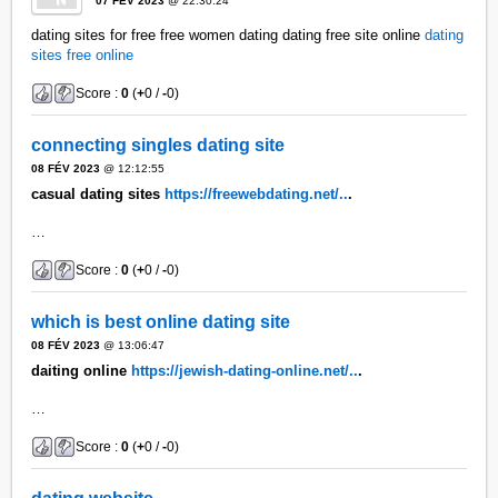
07 FÉV 2023
@ 22:30:24
dating sites for free free women dating dating free site online
dating
sites free online
Score :
0
(
+
0 /
-
0)
connecting singles dating site
08 FÉV 2023
@ 12:12:55
casual dating sites
https://freewebdating.net/..
.
…
Score :
0
(
+
0 /
-
0)
which is best online dating site
08 FÉV 2023
@ 13:06:47
daiting online
https://jewish-dating-online.net/..
.
…
Score :
0
(
+
0 /
-
0)