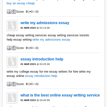
buy an essay cheap
Score :
0
(
+
0 /
-
0)
write my admissions essay
01 MAR 2023
@ 02:13:39
cheap essay writing services essay writing services toronto
help essay writing
write my admissions essay
Score :
0
(
+
0 /
-
0)
essay introduction help
01 MAR 2023
@ 03:25:39
write my college essay for me essay writers for hire write my
essay online
essay introduction help
Score :
0
(
+
0 /
-
0)
what is the best online essay writing service
01 MAR 2023
@ 03:40:58