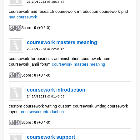
23 JAN 2023
@ 18:18:48
coursework and research coursework introduction coursework phd
nea coursework
Score :
0
(
+
0 /
-
0)
coursework masters meaning
23 JAN 2023
@ 22:36:46
coursework for business administration coursework upm
coursework jamii forum
coursework masters meaning
Score :
0
(
+
0 /
-
0)
coursework introduction
24 JAN 2023
@ 01:46:59
custom coursework writing custom coursework writing coursework
layout
coursework introduction
Score :
0
(
+
0 /
-
0)
coursework support