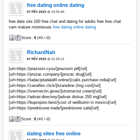
free dating online dating
07 FÉV 2023
@ 15:53:40
free date site 100 free chat and dating for adults free free chat
cam mature mistresses
free dating online dating
Score :
0
(
+
0 /
-
0)
RichardNah
07 FÉV 2023
@ 21:20:12
[url=https://prazosin.cyou/]prazosin pill[/url]
[url=https://prozac.company/]prozac drug[/url]
[url=https://tadaciptadalafil.online/]cialis purchase india[/url]
[url=https://zanaflex.click/]tizanidine 2mg cost[/url]
[url=https://ivermectin.gives/]stromectol cream[/url]
[url=https://advair.directory/]advair diskus 250 mg[/url]
[url=https://bupropion.best/]cost of wellbutrin in mexico[/url]
[url=https://prednisone.trade/]prednisone sale[/url]
Score :
0
(
+
0 /
-
0)
dating sites free online