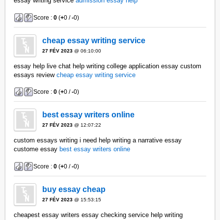
essay writing service
admission essay help
Score :
0
(
+
0 /
-
0)
cheap essay writing service
27 FÉV 2023
@ 06:10:00
essay help live chat help writing college application essay custom
essays review
cheap essay writing service
Score :
0
(
+
0 /
-
0)
best essay writers online
27 FÉV 2023
@ 12:07:22
custom essays writing i need help writing a narrative essay
custome essay
best essay writers online
Score :
0
(
+
0 /
-
0)
buy essay cheap
27 FÉV 2023
@ 15:53:15
cheapest essay writers essay checking service help writing