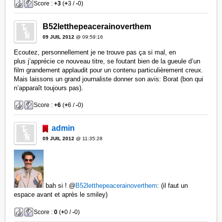
Score :
+3
(
+
3 /
-
0)
B52letthepeacerainoverthem
09 JUIL 2012
@ 09:59:16
Ecoutez, personnellement je ne trouve pas ça si mal, en
plus j’apprécie ce nouveau titre, se foutant bien de la gueule d’un
film grandement applaudit pour un contenu particulièrement creux.
Mais laissons un grand journaliste donner son avis: Borat (bon qui
n’apparaît toujours pas).
Score :
+6
(
+
6 /
-
0)
admin
09 JUIL 2012
@ 11:35:28
bah si !
@
B52letthepeacerainoverthem
: (il faut un
espace avant et après le smiley)
Score :
0
(
+
0 /
-
0)