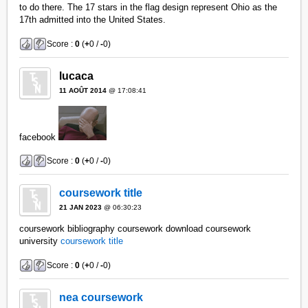
to do there. The 17 stars in the flag design represent Ohio as the
17th admitted into the United States.
Score :
0
(
+
0 /
-
0)
lucaca
11 AOÛT 2014
@ 17:08:41
facebook
Score :
0
(
+
0 /
-
0)
coursework title
21 JAN 2023
@ 06:30:23
coursework bibliography coursework download coursework
university
coursework title
Score :
0
(
+
0 /
-
0)
nea coursework