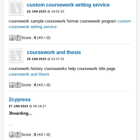
custom coursework writing service
24 JAN 2023
@ 19:02:42
coursework sample coursework format coursework program
custom
coursework writing service
Score :
0
(
+
0 /
-
0)
coursework and thesis
25 JAN 2023
@ 03:37:52
coursework history courseworks help coursework title page
coursework and thesis
Score :
0
(
+
0 /
-
0)
2cypress
27 JAN 2023
@ 06:18:27
3hoarding…
…
Score :
0
(
+
0 /
-
0)