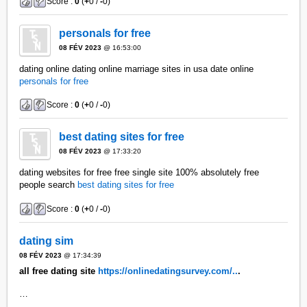
Score :
0
(
+
0 /
-
0)
personals for free
08 FÉV 2023
@ 16:53:00
dating online dating online marriage sites in usa date online
personals for free
Score :
0
(
+
0 /
-
0)
best dating sites for free
08 FÉV 2023
@ 17:33:20
dating websites for free free single site 100% absolutely free
people search
best dating sites for free
Score :
0
(
+
0 /
-
0)
dating sim
08 FÉV 2023
@ 17:34:39
all free dating site
https://onlinedatingsurvey.com/..
.
…