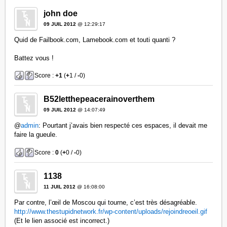
john doe
09 JUIL 2012
@ 12:29:17
Quid de Failbook.com, Lamebook.com et touti quanti ?
Battez vous !
Score :
+1
(
+
1 /
-
0)
B52letthepeacerainoverthem
09 JUIL 2012
@ 14:07:49
@
admin
: Pourtant j’avais bien respecté ces espaces, il devait me
faire la gueule.
Score :
0
(
+
0 /
-
0)
1138
11 JUIL 2012
@ 16:08:00
Par contre, l’œil de Moscou qui tourne, c’est très désagréable.
http://www.thestupidnetwork.fr/wp-content/uploads/rejoindreoeil.gif
(Et le lien associé est incorrect.)