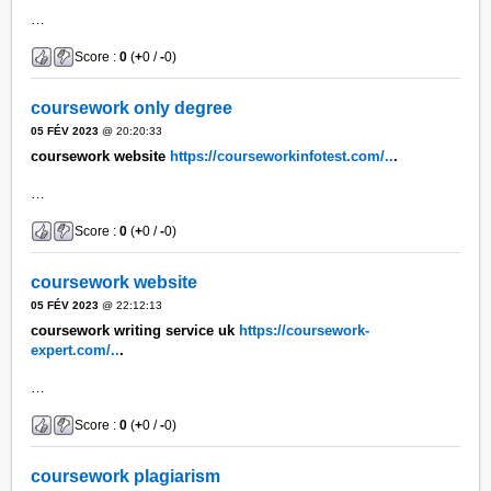
…
Score :
0
(
+
0 /
-
0)
coursework only degree
05 FÉV 2023
@ 20:20:33
coursework website
https://courseworkinfotest.com/..
.
…
Score :
0
(
+
0 /
-
0)
coursework website
05 FÉV 2023
@ 22:12:13
coursework writing service uk
https://coursework-
expert.com/..
.
…
Score :
0
(
+
0 /
-
0)
coursework plagiarism