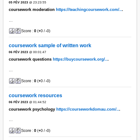
05 FÉV 2023
@ 23:23:55
coursework moderation
https://teachingcoursework.com/..
.
…
Score :
0
(
+
0 /
-
0)
coursework sample of written work
06 FÉV 2023
@ 00:01:47
coursework questions
https://buycoursework.org/..
.
…
Score :
0
(
+
0 /
-
0)
coursework resources
06 FÉV 2023
@ 01:44:52
coursework psychology
https://courseworkdomau.com/..
.
…
Score :
0
(
+
0 /
-
0)