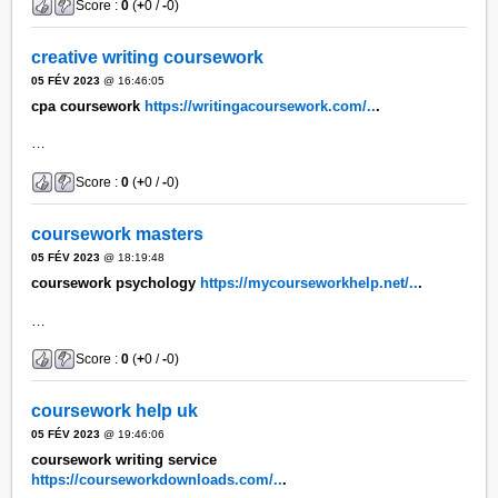
Score :
0
(
+
0 /
-
0)
creative writing coursework
05 FÉV 2023
@ 16:46:05
cpa coursework
https://writingacoursework.com/..
.
…
Score :
0
(
+
0 /
-
0)
coursework masters
05 FÉV 2023
@ 18:19:48
coursework psychology
https://mycourseworkhelp.net/..
.
…
Score :
0
(
+
0 /
-
0)
coursework help uk
05 FÉV 2023
@ 19:46:06
coursework writing service
https://courseworkdownloads.com/..
.