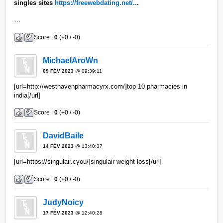
singles sites
https://freewebdating.net/..
.
…
Score :
0
(
+
0 /
-
0)
MichaelAroWn
09 FÉV 2023
@ 09:39:11
[url=http://westhavenpharmacyrx.com/]top 10 pharmacies in
india[/url]
Score :
0
(
+
0 /
-
0)
DavidBaile
14 FÉV 2023
@ 13:40:37
[url=https://singulair.cyou/]singulair weight loss[/url]
Score :
0
(
+
0 /
-
0)
JudyNoicy
17 FÉV 2023
@ 12:40:28