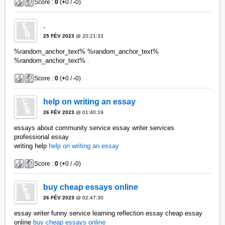
Score :
0
(
+
0 /
-
0)
.
25 FÉV 2023
@ 20:21:33
%random_anchor_text% %random_anchor_text%
%random_anchor_text%
.
Score :
0
(
+
0 /
-
0)
help on writing an essay
26 FÉV 2023
@ 01:40:19
essays about community service essay writer services
professional essay
writing help
help on writing an essay
Score :
0
(
+
0 /
-
0)
buy cheap essays online
26 FÉV 2023
@ 02:47:30
essay writer funny service learning reflection essay cheap essay
online
buy cheap essays online