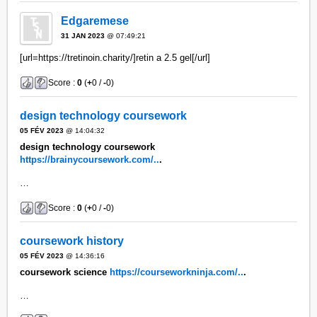
Edgaremese
31 JAN 2023
@ 07:49:21
[url=https://tretinoin.charity/]retin a 2.5 gel[/url]
Score :
0
(
+
0 /
-
0)
design technology coursework
05 FÉV 2023
@ 14:04:32
design technology coursework
https://brainycoursework.com/..
.
…
Score :
0
(
+
0 /
-
0)
coursework history
05 FÉV 2023
@ 14:36:16
coursework science
https://courseworkninja.com/..
.
…