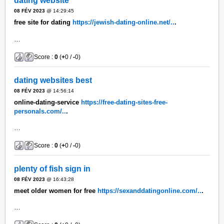
dating website
08 FÉV 2023
@ 14:29:45
free site for dating
https://jewish-dating-online.net/..
.
…
Score :
0
(
+
0 /
-
0)
dating websites best
08 FÉV 2023
@ 14:56:14
online-dating-service
https://free-dating-sites-free-
personals.com/..
.
…
Score :
0
(
+
0 /
-
0)
plenty of fish sign in
08 FÉV 2023
@ 16:43:28
meet older women for free
https://sexanddatingonline.com/..
.
…