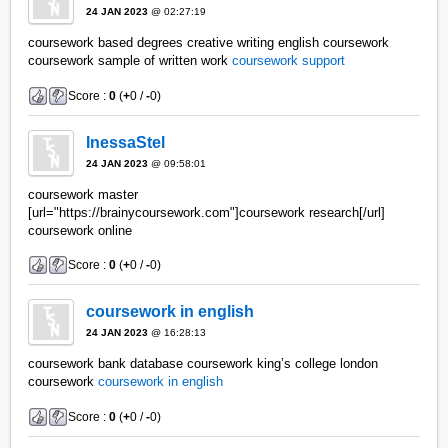
24 JAN 2023
@ 02:27:19
coursework based degrees creative writing english coursework
coursework sample of written work
coursework support
Score :
0
(
+
0 /
-
0)
InessaStel
24 JAN 2023
@ 09:58:01
coursework master
[url="https://brainycoursework.com"]coursework research[/url]
coursework online
Score :
0
(
+
0 /
-
0)
coursework in english
24 JAN 2023
@ 16:28:13
coursework bank database coursework king’s college london
coursework
coursework in english
Score :
0
(
+
0 /
-
0)