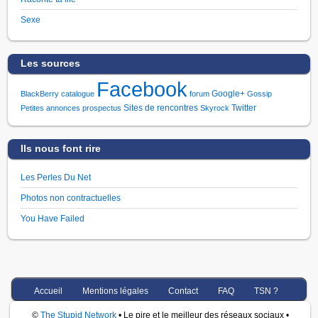
Sexe
Les sources
Facebook
Google+
BlackBerry
catalogue
forum
Gossip
Sites de rencontres
Twitter
Petites annonces
prospectus
Skyrock
Ils nous font rire
Les Perles Du Net
Photos non contractuelles
You Have Failed
Accueil
Mentions légales
Contact
FAQ
TSN ?
©
The Stupid Network
• Le pire et le meilleur des réseaux sociaux •