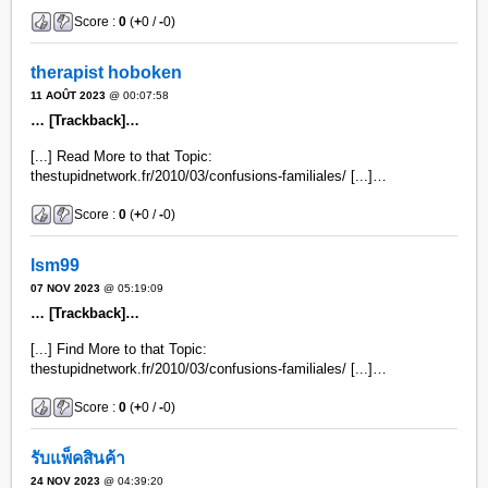
Score :
0
(
+
0 /
-
0)
therapist hoboken
11 AOÛT 2023
@ 00:07:58
… [Trackback]…
[...] Read More to that Topic:
thestupidnetwork.fr/2010/03/confusions-familiales/ [...]…
Score :
0
(
+
0 /
-
0)
lsm99
07 NOV 2023
@ 05:19:09
… [Trackback]…
[...] Find More to that Topic:
thestupidnetwork.fr/2010/03/confusions-familiales/ [...]…
Score :
0
(
+
0 /
-
0)
รับแพ็คสินค้า
24 NOV 2023
@ 04:39:20