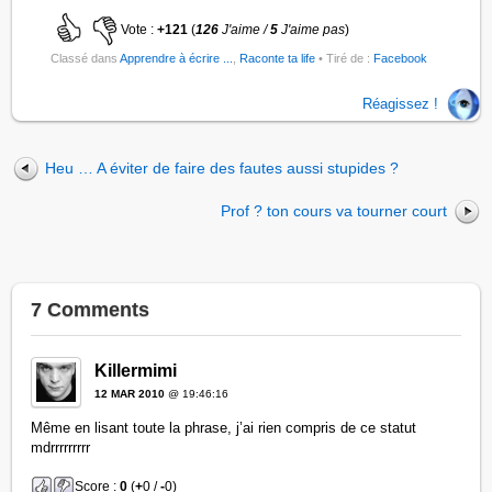
Vote :
+121
(
126
J'aime /
5
J'aime pas
)
Classé dans
Apprendre à écrire ...
,
Raconte ta life
• Tiré de :
Facebook
Réagissez !
Heu … A éviter de faire des fautes aussi stupides ?
Prof ? ton cours va tourner court
7 Comments
Killermimi
12 MAR 2010
@ 19:46:16
Même en lisant toute la phrase, j’ai rien compris de ce statut
mdrrrrrrrrr
Score :
0
(
+
0 /
-
0)