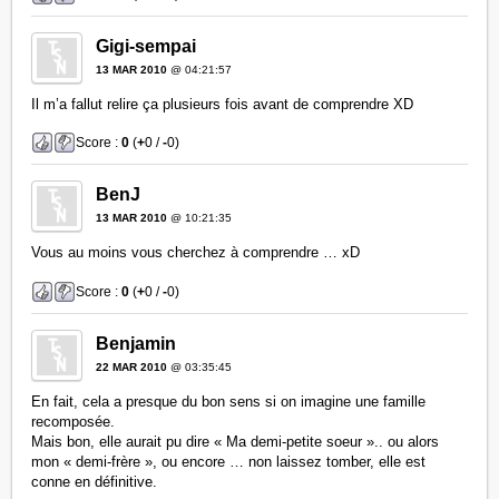
Gigi-sempai
13 MAR 2010
@ 04:21:57
Il m’a fallut relire ça plusieurs fois avant de comprendre XD
Score :
0
(
+
0 /
-
0)
BenJ
13 MAR 2010
@ 10:21:35
Vous au moins vous cherchez à comprendre … xD
Score :
0
(
+
0 /
-
0)
Benjamin
22 MAR 2010
@ 03:35:45
En fait, cela a presque du bon sens si on imagine une famille
recomposée.
Mais bon, elle aurait pu dire « Ma demi-petite soeur ».. ou alors
mon « demi-frère », ou encore … non laissez tomber, elle est
conne en définitive.