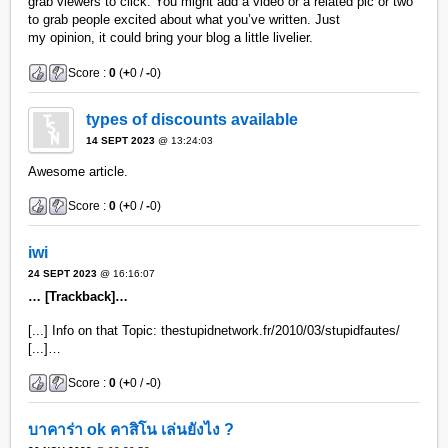
grab viewers to click. You might add a video or a related pic or two
to grab people excited about what you’ve written. Just
my opinion, it could bring your blog a little livelier.
Score :
0
(
+
0 /
-
0)
types of discounts available
14 SEPT 2023
@ 13:24:03
Awesome article.
Score :
0
(
+
0 /
-
0)
iwi
24 SEPT 2023
@ 16:16:07
… [Trackback]…
[...] Info on that Topic: thestupidnetwork.fr/2010/03/stupidfautes/
[...]…
Score :
0
(
+
0 /
-
0)
บาคาร่า ok คาสิโน เล่นยังไง ?