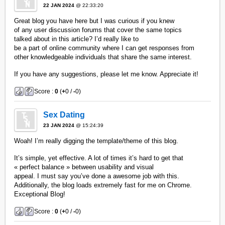
22 JAN 2024
@ 22:33:20
Great blog you have here but I was curious if you knew
of any user discussion forums that cover the same topics
talked about in this article? I’d really like to
be a part of online community where I can get responses from
other knowledgeable individuals that share the same interest.
If you have any suggestions, please let me know. Appreciate it!
Score :
0
(
+
0 /
-
0)
Sex Dating
23 JAN 2024
@ 15:24:39
Woah! I’m really digging the template/theme of this blog.
It’s simple, yet effective. A lot of times it’s hard to get that
« perfect balance » between usability and visual
appeal. I must say you’ve done a awesome job with this.
Additionally, the blog loads extremely fast for me on Chrome.
Exceptional Blog!
Score :
0
(
+
0 /
-
0)