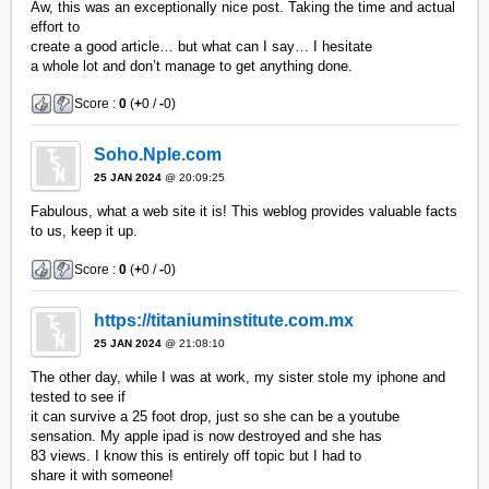
Aw, this was an exceptionally nice post. Taking the time and actual
effort to
create a good article… but what can I say… I hesitate
a whole lot and don’t manage to get anything done.
Score :
0
(
+
0 /
-
0)
Soho.Nple.com
25 JAN 2024
@ 20:09:25
Fabulous, what a web site it is! This weblog provides valuable facts
to us, keep it up.
Score :
0
(
+
0 /
-
0)
https://titaniuminstitute.com.mx
25 JAN 2024
@ 21:08:10
The other day, while I was at work, my sister stole my iphone and
tested to see if
it can survive a 25 foot drop, just so she can be a youtube
sensation. My apple ipad is now destroyed and she has
83 views. I know this is entirely off topic but I had to
share it with someone!