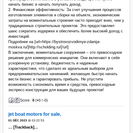
начать бизнес и начать получать доход.
2. Финансовая эффективность: За счет улучшения процессов
изготовления элементов и сборки на объекте, экономические
затраты на моментальные строения часто приходит вниз, чем у
традиционных строительных проектов. Это предоставляет
шанс сократить издержки и обеспечить более высокий доход с
инвестиций.
Подробнее на [url=https://bystrovozvodimye-zdanija-
moskva.ru/]http://scholding.ru/[/url]
В заключение, моментальные сооружения – это превосходное
решение для коммерческих инициатив. Они включают в себя
ускоренную установку, бюджетность и надежные
характеристики, что сделало их идеальным выбором для
предпринимательских начинаний, желающих быстро начать
вести бизнес и гарантировать прибыль. Не упустите
возможность сэкономить время и средства, превосходные
экспресс-конструкции для ваших будущих проектов!
Score :
0
(
+
0 /
-
0)
jet boat motors for sale,
01 DÉC 2023
@ 03:22:53
… [Trackback]…