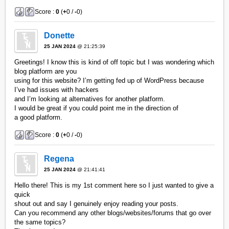
Score :
0
(
+
0 /
-
0)
Donette
25 JAN 2024
@ 21:25:39
Greetings! I know this is kind of off topic but I was wondering which
blog platform are you
using for this website? I’m getting fed up of WordPress because
I’ve had issues with hackers
and I’m looking at alternatives for another platform.
I would be great if you could point me in the direction of
a good platform.
Score :
0
(
+
0 /
-
0)
Regena
25 JAN 2024
@ 21:41:41
Hello there! This is my 1st comment here so I just wanted to give a
quick
shout out and say I genuinely enjoy reading your posts.
Can you recommend any other blogs/websites/forums that go over
the same topics?