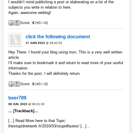
I wouldn’t mind publishing a post or elaborating on a lot of the
subjects you write in relation to here.
Again, awesome weblog!
Score :
0
(
+
0 /
-
0)
click the following document
17 JUIN 2023
@ 18:41:53
Hey There. I found your blog using msn. This is a very well written
article.
I’ll make sure to bookmark it and return to read more of your useful
information.
Thanks for the post. I will definitely return.
Score :
0
(
+
0 /
-
0)
beer789
08 JUIL 2023
@ 00:21:32
… [Trackback]…
[...] Read More here to that Topic:
thestupidnetwork.fr/2010/03/stupidfautes/ [...]…