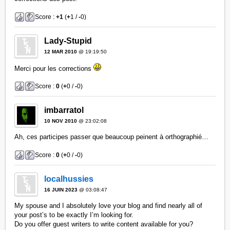
Score :
+1
(
+
1 /
-
0)
Lady-Stupid
12 MAR 2010
@ 19:19:50
Merci pour les corrections
Score :
0
(
+
0 /
-
0)
imbarratol
10 NOV 2010
@ 23:02:08
Ah, ces participes passer que beaucoup peinent à orthographié…
Score :
0
(
+
0 /
-
0)
localhussies
16 JUIN 2023
@ 03:08:47
My spouse and I absolutely love your blog and find nearly all of
your post’s to be exactly I’m looking for.
Do you offer guest writers to write content available for you?