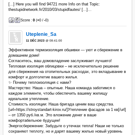
[...] Here you will find 94721 more Info on that Topic:
thestupidnetwork.fr/2010/03/stupidfautes/ [...]…
Score :
0
(
+
0 /
-
0)
Uteplenie_Sa
11 DÉC 2023
@ 08:41:00
Эффективное термоизоляция обшивки — уют и сбережение в
домашнем доме!
Согласитесь, ваш домовладение заслуживает лучшего!
Тепловая изоляция облицовки – не исключительно решение
для сбережения на отопительных расходах, это вкладывание в
комфорт и долголетие вашего жилья.
✨ Почему теплоизоляция с нами?
Мастерство: Наша – опытные. Наша команда заботимся о
каждом элементе, чтобы обеспечить вашему жилищу
идеальное утепление.
Стоимость изоляции: Наша бригада ценим ваш средства.
[url=https://stroystandart-kirov.ru/]Утепление фасадов за 1 кв[/url]
– от 1350 руб./кв.м. Это вложение денег в ваше
комфортабельное будущее!
Энергосбережение: Забудьте о утечках тепла! Наши не только
сохраняют теплоту, но и дарят вашему жилью новый уровень