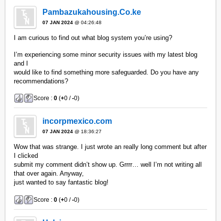
Pambazukahousing.Co.ke
07 JAN 2024
@ 04:26:48
I am curious to find out what blog system you’re using?
I’m experiencing some minor security issues with my latest blog
and I
would like to find something more safeguarded. Do you have any
recommendations?
Score :
0
(
+
0 /
-
0)
incorpmexico.com
07 JAN 2024
@ 18:36:27
Wow that was strange. I just wrote an really long comment but after
I clicked
submit my comment didn’t show up. Grrrr… well I’m not writing all
that over again. Anyway,
just wanted to say fantastic blog!
Score :
0
(
+
0 /
-
0)