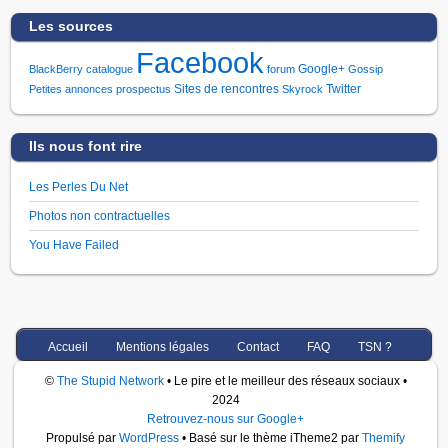
Les sources
Facebook
Google+
BlackBerry
catalogue
forum
Gossip
Sites de rencontres
Twitter
Petites annonces
prospectus
Skyrock
Ils nous font rire
Les Perles Du Net
Photos non contractuelles
You Have Failed
Accueil
Mentions légales
Contact
FAQ
TSN ?
©
The Stupid Network
• Le pire et le meilleur des réseaux sociaux •
2024
Retrouvez-nous sur Google+
Propulsé par
WordPress
• Basé sur le thème iTheme2 par
Themify