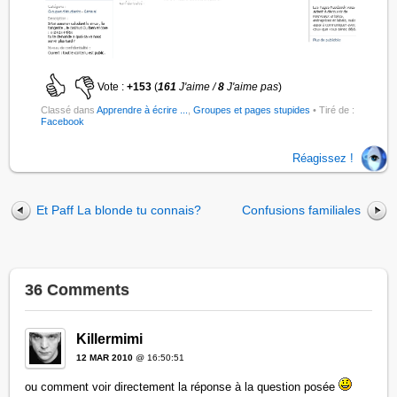
Vote :
+153
(
161
J'aime /
8
J'aime pas
)
Classé dans
Apprendre à écrire ...
,
Groupes et pages stupides
• Tiré de :
Facebook
Réagissez !
Et Paff La blonde tu connais?
Confusions familiales
36 Comments
Killermimi
12 MAR 2010
@ 16:50:51
ou comment voir directement la réponse à la question posée