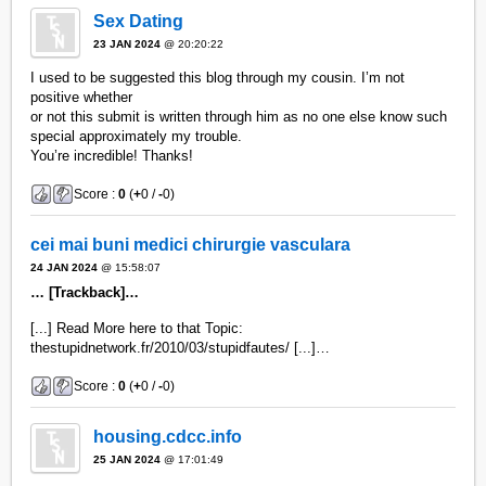
Sex Dating
23 JAN 2024
@ 20:20:22
I used to be suggested this blog through my cousin. I’m not
positive whether
or not this submit is written through him as no one else know such
special approximately my trouble.
You’re incredible! Thanks!
Score :
0
(
+
0 /
-
0)
cei mai buni medici chirurgie vasculara
24 JAN 2024
@ 15:58:07
… [Trackback]…
[...] Read More here to that Topic:
thestupidnetwork.fr/2010/03/stupidfautes/ [...]…
Score :
0
(
+
0 /
-
0)
housing.cdcc.info
25 JAN 2024
@ 17:01:49