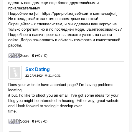
сделать ваш дом еще еще более дружелюбным и
привлекательным.
Подробнее на [url=https://ppu-prof.ru/]веб-сайте компании[/url]
Не откладывайте занятия о своем доме на потом!
Обращайтесь к специалистам, и мы сделаем ваш корпус не
только согретым, но и по последней моде. Заинтересовались?
Подробнее о наших проектах вы можете узнать на нашем
сайте. Добро пожаловать в обитель комфорта и качественной
работы.
Score :
0
(
+
0 /
-
0)
Sex Dating
22 JAN 2024
@ 21:40:31
Does your website have a contact page? I’m having problems
locating
it but, I’d like to shoot you an email. I’ve got some ideas for your
blog you might be interested in hearing. Either way, great website
and I look forward to seeing it develop over
time.
Score :
0
(
+
0 /
-
0)