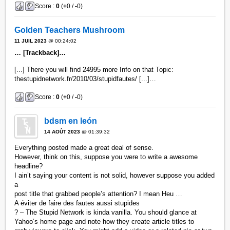
Score :
0
(
+
0 /
-
0)
Golden Teachers Mushroom
11 JUIL 2023
@ 00:24:02
… [Trackback]…
[...] There you will find 24995 more Info on that Topic:
thestupidnetwork.fr/2010/03/stupidfautes/ [...]…
Score :
0
(
+
0 /
-
0)
bdsm en león
14 AOÛT 2023
@ 01:39:32
Everything posted made a great deal of sense.
However, think on this, suppose you were to write a awesome
headline?
I ain’t saying your content is not solid, however suppose you added
a
post title that grabbed people’s attention? I mean Heu …
A éviter de faire des fautes aussi stupides
? – The Stupid Network is kinda vanilla. You should glance at
Yahoo’s home page and note how they create article titles to