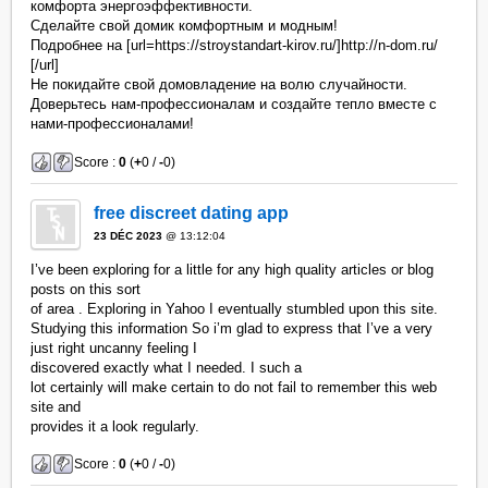
комфорта энергоэффективности.
Сделайте свой домик комфортным и модным!
Подробнее на [url=https://stroystandart-kirov.ru/]http://n-dom.ru/
[/url]
Не покидайте свой домовладение на волю случайности.
Доверьтесь нам-профессионалам и создайте тепло вместе с
нами-профессионалами!
Score :
0
(
+
0 /
-
0)
free discreet dating app
23 DÉC 2023
@ 13:12:04
I’ve been exploring for a little for any high quality articles or blog
posts on this sort
of area . Exploring in Yahoo I eventually stumbled upon this site.
Studying this information So i’m glad to express that I’ve a very
just right uncanny feeling I
discovered exactly what I needed. I such a
lot certainly will make certain to do not fail to remember this web
site and
provides it a look regularly.
Score :
0
(
+
0 /
-
0)