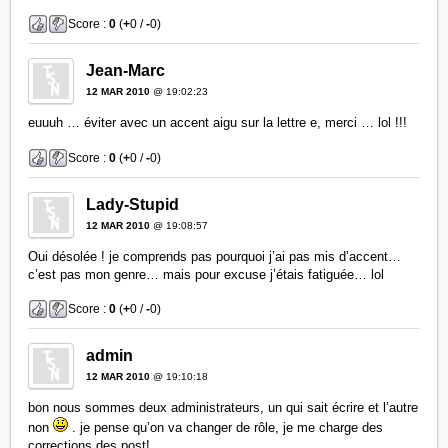
Score :
0
(
+
0 /
-
0)
Jean-Marc
12 MAR 2010
@ 19:02:23
euuuh … éviter avec un accent aigu sur la lettre e, merci … lol !!!
Score :
0
(
+
0 /
-
0)
Lady-Stupid
12 MAR 2010
@ 19:08:57
Oui désolée ! je comprends pas pourquoi j’ai pas mis d’accent…
c’est pas mon genre… mais pour excuse j’étais fatiguée… lol
Score :
0
(
+
0 /
-
0)
admin
12 MAR 2010
@ 19:10:18
bon nous sommes deux administrateurs, un qui sait écrire et l’autre
non
. je pense qu’on va changer de rôle, je me charge des
corrections des post!