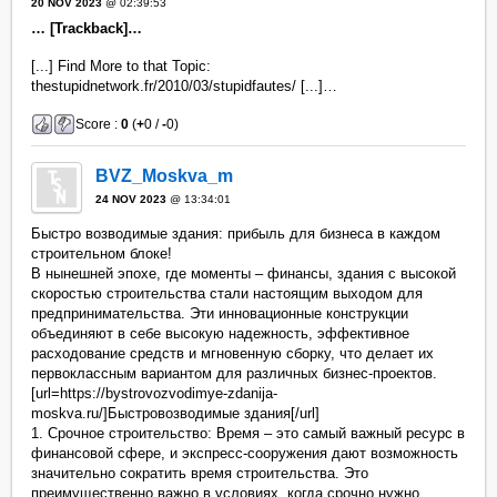
20 NOV 2023
@ 02:39:53
… [Trackback]…
[...] Find More to that Topic:
thestupidnetwork.fr/2010/03/stupidfautes/ [...]…
Score :
0
(
+
0 /
-
0)
BVZ_Moskva_m
24 NOV 2023
@ 13:34:01
Быстро возводимые здания: прибыль для бизнеса в каждом
строительном блоке!
В нынешней эпохе, где моменты – финансы, здания с высокой
скоростью строительства стали настоящим выходом для
предпринимательства. Эти инновационные конструкции
объединяют в себе высокую надежность, эффективное
расходование средств и мгновенную сборку, что делает их
первоклассным вариантом для различных бизнес-проектов.
[url=https://bystrovozvodimye-zdanija-
moskva.ru/]Быстровозводимые здания[/url]
1. Срочное строительство: Время – это самый важный ресурс в
финансовой сфере, и экспресс-сооружения дают возможность
значительно сократить время строительства. Это
преимущественно важно в условиях, когда срочно нужно