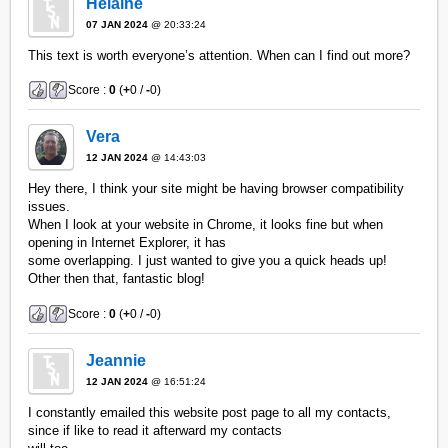
Helaine
07 JAN 2024
@ 20:33:24
This text is worth everyone’s attention. When can I find out more?
Score :
0
(
+
0 /
-
0)
Vera
12 JAN 2024
@ 14:43:03
Hey there, I think your site might be having browser compatibility
issues.
When I look at your website in Chrome, it looks fine but when
opening in Internet Explorer, it has
some overlapping. I just wanted to give you a quick heads up!
Other then that, fantastic blog!
Score :
0
(
+
0 /
-
0)
Jeannie
12 JAN 2024
@ 16:51:24
I constantly emailed this website post page to all my contacts,
since if like to read it afterward my contacts