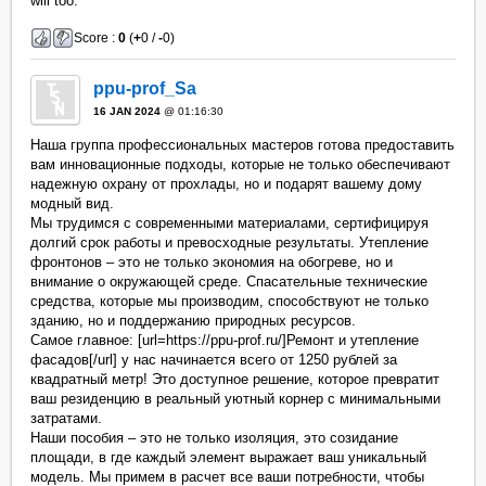
will too.
Score :
0
(
+
0 /
-
0)
ppu-prof_Sa
16 JAN 2024
@ 01:16:30
Наша группа профессиональных мастеров готова предоставить
вам инновационные подходы, которые не только обеспечивают
надежную охрану от прохлады, но и подарят вашему дому
модный вид.
Мы трудимся с современными материалами, сертифицируя
долгий срок работы и превосходные результаты. Утепление
фронтонов – это не только экономия на обогреве, но и
внимание о окружающей среде. Спасательные технические
средства, которые мы производим, способствуют не только
зданию, но и поддержанию природных ресурсов.
Самое главное: [url=https://ppu-prof.ru/]Ремонт и утепление
фасадов[/url] у нас начинается всего от 1250 рублей за
квадратный метр! Это доступное решение, которое превратит
ваш резиденцию в реальный уютный корнер с минимальными
затратами.
Наши пособия – это не только изоляция, это созидание
площади, в где каждый элемент выражает ваш уникальный
модель. Мы примем в расчет все ваши потребности, чтобы