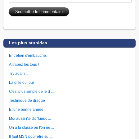
Les plus stupides
Entretien d'embauche.
Attrapez les tous !
Try again ...
La gifle du jour
C'est plus simple de le d ...
Technique de drague
Et une bonne année...
Moi aussi j'te dit "fuuuc ...
On a la classe ou l'on ne ...
Il faut MSN pour être su ...