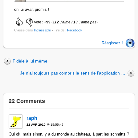
on lui avait promis !
Vote :
+99
(
112
J'aime /
13
J'aime pas
)
Classé dans
Inclassable
• Tiré de :
Facebook
Réagissez !
Fidèle à lui même
Je n’ai toujours pas compris le sens de l’application …
22 Comments
raph
22 AVR 2010
@ 15:55:42
Oui ok, mais sinon, y a du monde au château, à part les schmitts ?