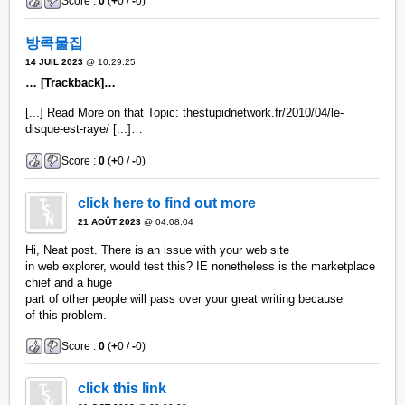
Score :
0
(
+
0 /
-
0)
방콕물집
14 JUIL 2023
@ 10:29:25
… [Trackback]…
[...] Read More on that Topic: thestupidnetwork.fr/2010/04/le-
disque-est-raye/ [...]…
Score :
0
(
+
0 /
-
0)
click here to find out more
21 AOÛT 2023
@ 04:08:04
Hi, Neat post. There is an issue with your web site
in web explorer, would test this? IE nonetheless is the marketplace
chief and a huge
part of other people will pass over your great writing because
of this problem.
Score :
0
(
+
0 /
-
0)
click this link