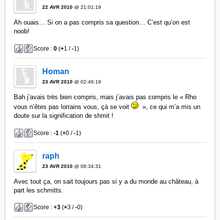
22 AVR 2010
@ 21:01:19
Ah ouais… Si on a pas compris sa question… C’est qu’on est
noob!
Score :
0
(
+
1 /
-
1)
Homan
23 AVR 2010
@ 02:46:18
Bah j’avais très bien compris, mais j’avais pas compris le « Rho
vous n’êtes pas lorrains vous, çà se voit
», ce qui m’a mis un
doute sur la signification de shmit !
Score :
-1
(
+
0 /
-
1)
raph
23 AVR 2010
@ 08:34:31
Avec tout ça, on sait toujours pas si y a du monde au château, à
part les schmitts.
Score :
+3
(
+
3 /
-
0)