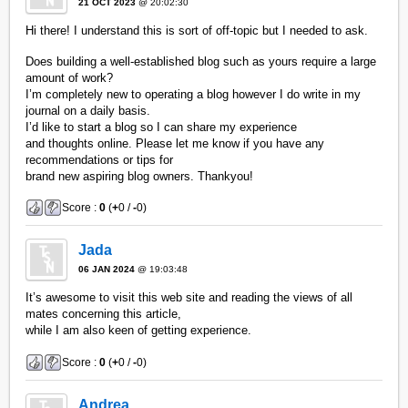
21 OCT 2023
@ 20:02:30
Hi there! I understand this is sort of off-topic but I needed to ask.
Does building a well-established blog such as yours require a large
amount of work?
I’m completely new to operating a blog however I do write in my
journal on a daily basis.
I’d like to start a blog so I can share my experience
and thoughts online. Please let me know if you have any
recommendations or tips for
brand new aspiring blog owners. Thankyou!
Score :
0
(
+
0 /
-
0)
Jada
06 JAN 2024
@ 19:03:48
It’s awesome to visit this web site and reading the views of all
mates concerning this article,
while I am also keen of getting experience.
Score :
0
(
+
0 /
-
0)
Andrea