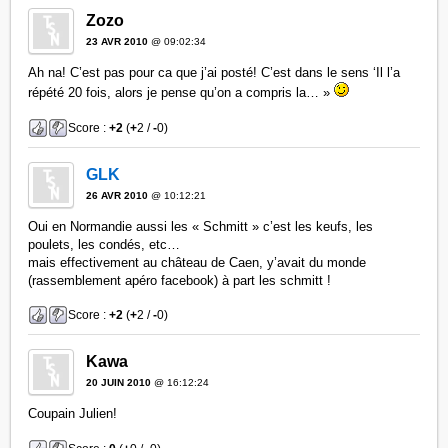
Zozo
23 AVR 2010
@ 09:02:34
Ah na! C’est pas pour ca que j’ai posté! C’est dans le sens ‘Il l’a
répété 20 fois, alors je pense qu’on a compris la… »
Score :
+2
(
+
2 /
-
0)
GLK
26 AVR 2010
@ 10:12:21
Oui en Normandie aussi les « Schmitt » c’est les keufs, les
poulets, les condés, etc…
mais effectivement au château de Caen, y’avait du monde
(rassemblement apéro facebook) à part les schmitt !
Score :
+2
(
+
2 /
-
0)
Kawa
20 JUIN 2010
@ 16:12:24
Coupain Julien!