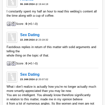
06 JAN 2024
@ 19:44:18
I constantly spent my half an hour to read this weblog’s content all
the time along with a cup of coffee.
Score :
0
(
+
0 /
-
0)
Sex Dating
22 JAN 2024
@ 23:18:32
Fastidious replies in return of this matter with solid arguments and
telling the
whole thing on the topic of that.
Score :
0
(
+
0 /
-
0)
Sex Dating
23 JAN 2024
@ 20:07:02
What i don’t realize is actually how you’re no longer actually much
more smartly-appreciated than you may be now.
You are so intelligent. You already know therefore significantly
in relation to this matter, made me in my opinion believe
it from a lot of numerous angles. Its like women and men are not