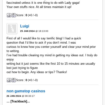
fascinated unless it is one thing to do with Lady gaga!
Your own stuffs nice. At all times maintain it up!
Score :
0
(
+
0 /
-
0)
Luigi
25 JAN 2024
@ 18:13:03
First of all I would like to say terrific blog! I had a quick
question that I’d like to ask if you don’t mind. I was
curious to know how you center yourself and clear your mind prior
to writing.
I’ve had trouble clearing my mind in getting my ideas out. I truly do
enjoy
writing but it just seems like the first 10 to 15 minutes are usually
lost just trying to figure
out how to begin. Any ideas or tips? Thanks!
Score :
0
(
+
0 /
-
0)
non gamstop casinos
26 JAN 2024
@ 09:33:17
… [Trackback]…