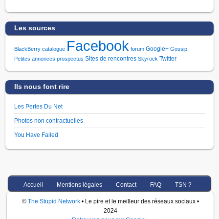
Les sources
Facebook
Google+
BlackBerry
catalogue
forum
Gossip
Sites de rencontres
Twitter
Petites annonces
prospectus
Skyrock
Ils nous font rire
Les Perles Du Net
Photos non contractuelles
You Have Failed
Accueil
Mentions légales
Contact
FAQ
TSN ?
©
The Stupid Network
• Le pire et le meilleur des réseaux sociaux •
2024