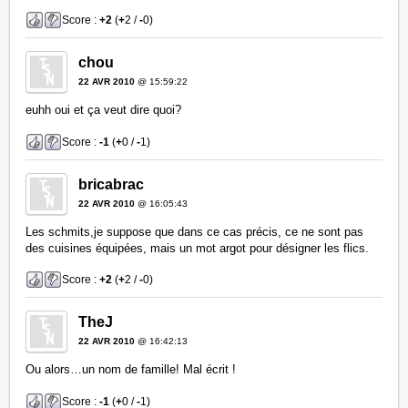
Score :
+2
(
+
2 /
-
0)
chou
22 AVR 2010
@ 15:59:22
euhh oui et ça veut dire quoi?
Score :
-1
(
+
0 /
-
1)
bricabrac
22 AVR 2010
@ 16:05:43
Les schmits,je suppose que dans ce cas précis, ce ne sont pas
des cuisines équipées, mais un mot argot pour désigner les flics.
Score :
+2
(
+
2 /
-
0)
TheJ
22 AVR 2010
@ 16:42:13
Ou alors…un nom de famille! Mal écrit !
Score :
-1
(
+
0 /
-
1)