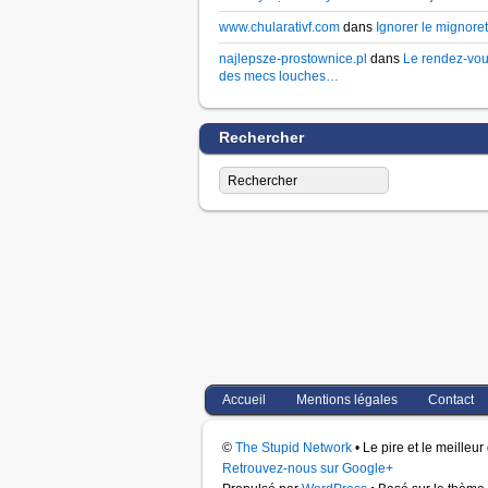
www.chularativf.com
dans
Ignorer le mignoret
najlepsze-prostownice.pl
dans
Le rendez-vo
des mecs louches…
Rechercher
Accueil
Mentions légales
Contact
©
The Stupid Network
• Le pire et le meilleu
Retrouvez-nous sur Google+