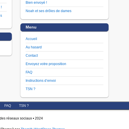
Bien envoyé !
 !
Noah et ses drôles de dames
us
Menu
Accueil
Au hasard
Contact
Envoyez votre proposition
FAQ
Instructions d’envoi
TSN ?
FAQ
TSN ?
r des réseaux sociaux • 2024