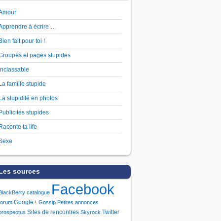
Amour
Apprendre à écrire …
Bien fait pour toi !
Groupes et pages stupides
Inclassable
La famille stupide
La stupidité en photos
Publicités stupides
Raconte ta life
Sexe
Les sources
Facebook
BlackBerry
catalogue
Google+
forum
Gossip
Petites annonces
Sites de rencontres
Twitter
prospectus
Skyrock