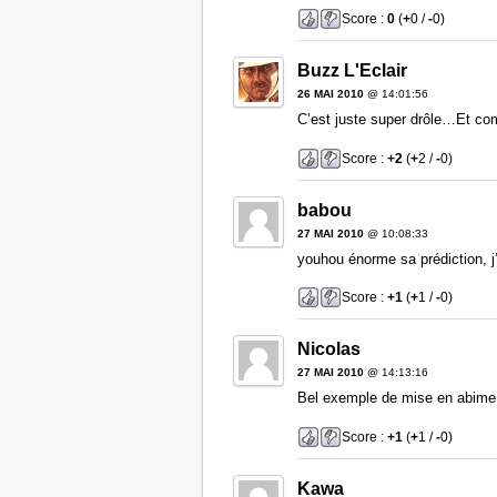
Score :
0
(
+
0 /
-
0)
Buzz L'Eclair
26 MAI 2010
@ 14:01:56
C’est juste super drôle…Et co
Score :
+2
(
+
2 /
-
0)
babou
27 MAI 2010
@ 10:08:33
youhou énorme sa prédiction, j’
Score :
+1
(
+
1 /
-
0)
Nicolas
27 MAI 2010
@ 14:13:16
Bel exemple de mise en abime 
Score :
+1
(
+
1 /
-
0)
Kawa