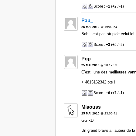
Score :
+1
(
+
2 /
-
1)
Pau_
25 MAI 2010
@ 19:03:54
Bah il est pas stupide celui la! I
Score :
+3
(
+
5 /
-
2)
Pop
25 MAI 2010
@ 20:17:53
C’est l’une des meilleures van
+ 4815162342 pts !
Score :
+6
(
+
7 /
-
1)
Miaouss
25 MAI 2010
@ 23:00:41
GG xD
Un grand bravo à l’auteur de la