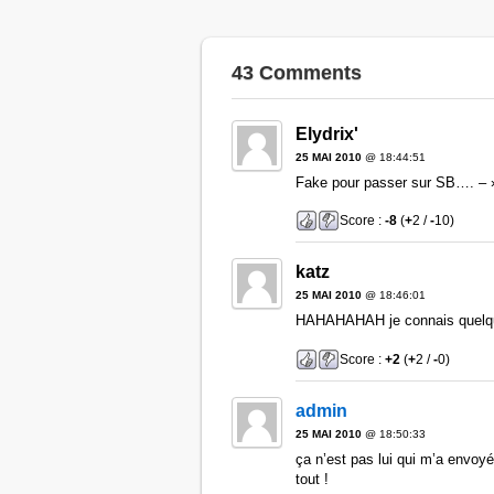
43 Comments
Elydrix'
25 MAI 2010
@ 18:44:51
Fake pour passer sur SB…. – 
Score :
-8
(
+
2 /
-
10)
katz
25 MAI 2010
@ 18:46:01
HAHAHAHAH je connais quelqu
Score :
+2
(
+
2 /
-
0)
admin
25 MAI 2010
@ 18:50:33
ça n’est pas lui qui m’a envoy
tout !