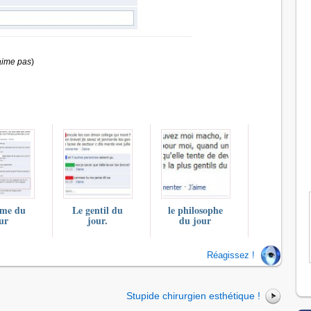
aime pas
)
gme du
Le gentil du
le philosophe
ur
jour.
du jour
Réagissez !
Stupide chirurgien esthétique !