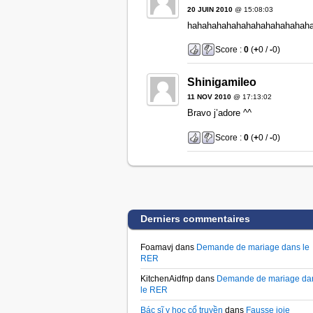
20 JUIN 2010
@ 15:08:03
hahahahahahahahahahahahaha
Score :
0
(
+
0 /
-
0)
Shinigamileo
11 NOV 2010
@ 17:13:02
Bravo j’adore ^^
Score :
0
(
+
0 /
-
0)
Derniers commentaires
Foamavj dans
Demande de mariage dans le
RER
KitchenAidfnp dans
Demande de mariage da
le RER
Bác sĩ y học cổ truyền
dans
Fausse joie