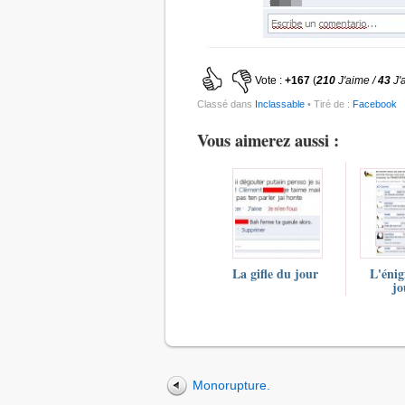
Vote :
+167
(
210
J'aime /
43
J'
Classé dans
Inclassable
• Tiré de :
Facebook
Vous aimerez aussi :
La gifle du jour
L'éni
jo
Monorupture.