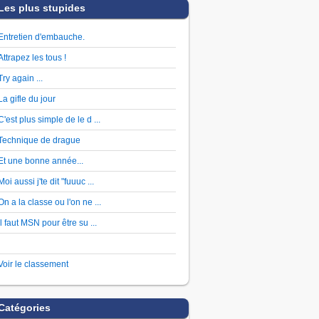
Les plus stupides
Entretien d'embauche.
Attrapez les tous !
Try again ...
La gifle du jour
C'est plus simple de le d ...
Technique de drague
Et une bonne année...
Moi aussi j'te dit "fuuuc ...
On a la classe ou l'on ne ...
Il faut MSN pour être su ...
Voir le classement
Catégories