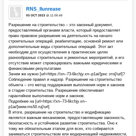
RNS_llunrease
03 OCT 2023
@ 11:06:46
Разрешение на строительство – это законный документ,
предоставляемый органами власти, который предоставляет
право правовое разрешение на деятельность на начало
строительных операций, реабилитацию, основной ремонт или
дополнительные виды строительных операций. Этот акт
необходим для осуществления в практических целях
разнообразных строительных и ремонтных мероприятий, и его
отсутствие может спровоцировать важными юридическими и
финансовыми результатами.
Зачем же нужно [url=https://xn--73-6kchjy.xn--p1ai/]рнс это[/url]?
Соблюдение правил и надзор. Разрешение на строительство
объекта – это метод поддержания выполнения норм и законов
в стадии строительства. Разрешение обеспечивает
гарантийное выполнение норм и законов.
Подробнее на [url=https://xn--73-6kchjy.xn--
p1ai/]www.rns50.ru[/url]
В итоге, разрешение на строительство и модификацию
является важным механизмом, предоставляющим законность,
безопасность и устойчивое развитие строительства. Оно к
тому же обязательным этапом для всех, кто собирается
заниматься строительством или модернизацией недвижимости,