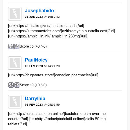
Josephabido
31 JAN 2023
@ 10:50:43
[url=https://sildalis.gives/]sildalis canada[/url]
[url=https://zithromaxtabs.com/]azithromycin australia cost[/url]
[url=https://ampicillin.ink/]ampicillin 250mg[/url]
Score :
0
(
+
0 /
-
0)
PaulNoicy
03 FÉV 2023
@ 14:21:23
[url=http://drugstores.store/]canadien pharmacies[/url]
Score :
0
(
+
0 /
-
0)
Darrylnib
08 FÉV 2023
@ 05:05:59
[url=http://lioresalbaclofen.online/]baclofen cream over the
counter[/url] [url=http://tadaciptadalafil.online/]cialis 50 mg
tablets[/url]