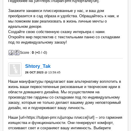
Подробнее на [url=https://tulpan-pmr.ru]портале[/url].
Закажите занавеси плиссированные у нас, и ваш дом
преобразится в сад образа и удобства. Обращайтесь к нам, и
мы поможем вам реализовать в жизнь личные мечты о
идеальном декоре.
Создайте свою собственную сказку интерьера с нами.
Откройте мир перспектив с текстильными панно со складками
под по индивидуальному заказу!
Score :
0
(
+
0 /
-
0)
Shtory_Tak
26 OCT 2023
@ 13:59:45
Наши мануфактуры предлагают вам альтернативу воплотить в
жизнь ваши первостепенные рискованные и творческие идеи в
области домашнего дизайна. Мы осуществляем на
производстве гардины со складками под по индивидуальному
заказу, которые не только делают вашему дому неповторимый
дизайн, но и подчеркивают вашу личность.
Наши [url=https://tulpan-pmr.ru]шторы плиссе[/url] – это гармония
изящества и функциональности. Они генерируют комфорт,
отсеивают свет и сохраняют вашу интимность. Выберите