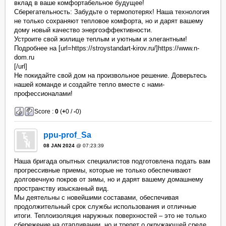
вклад в ваше комфортабельное будущее!
Сберегательность: Забудьте о термопотерях! Наша технология
не только сохраняют тепловое комфорта, но и дарят вашему
дому новый качество энергоэффективности.
Устроите свой жилище теплым и уютным и элегантным!
Подробнее на [url=https://stroystandart-kirov.ru/]https://www.n-
dom.ru
[/url]
Не покидайте свой дом на произвольное решение. Доверьтесь
нашей команде и создайте тепло вместе с нами-
профессионалами!
Score :
0
(
+
0 /
-
0)
ppu-prof_Sa
08 JAN 2024
@ 07:23:39
Наша бригада опытных специалистов подготовлена подать вам
прогрессивные приемы, которые не только обеспечивают
долговечную покров от зимы, но и дарят вашему домашнему
пространству изысканный вид.
Мы деятельны с новейшими составами, обеспечивая
продолжительный срок службы использования и отличные
итоги. Теплоизоляция наружных поверхностей – это не только
сбережение на отапливании, но и трепет о окружающей среде.