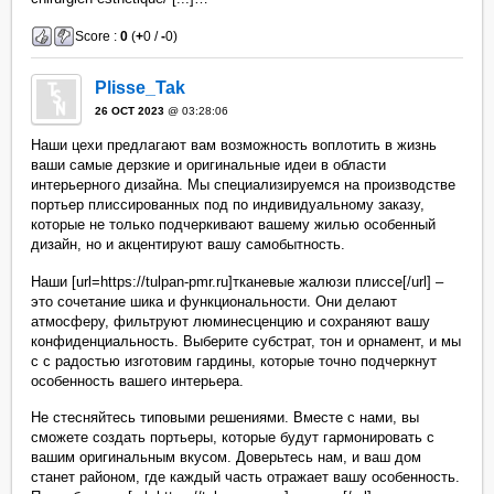
Score :
0
(
+
0 /
-
0)
Plisse_Tak
26 OCT 2023
@ 03:28:06
Наши цехи предлагают вам возможность воплотить в жизнь
ваши самые дерзкие и оригинальные идеи в области
интерьерного дизайна. Мы специализируемся на производстве
портьер плиссированных под по индивидуальному заказу,
которые не только подчеркивают вашему жилью особенный
дизайн, но и акцентируют вашу самобытность.
Наши [url=https://tulpan-pmr.ru]тканевые жалюзи плиссе[/url] –
это сочетание шика и функциональности. Они делают
атмосферу, фильтруют люминесценцию и сохраняют вашу
конфиденциальность. Выберите субстрат, тон и орнамент, и мы
с с радостью изготовим гардины, которые точно подчеркнут
особенность вашего интерьера.
Не стесняйтесь типовыми решениями. Вместе с нами, вы
сможете создать портьеры, которые будут гармонировать с
вашим оригинальным вкусом. Доверьтесь нам, и ваш дом
станет районом, где каждый часть отражает вашу особенность.