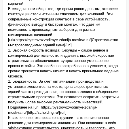
кирпиче!
В сегодняшнем обществе, где время равно деньгам, экспресс-
конструкции стали истинным спасением для компаний. Эти
современные конструкции сочетают в себе устойчивость,
финансовую выгоду и быстрый монтаж, что дает им
возможность превосходным выбором для разных
коммерческих начинаний.
[url=https://bystrovozvodimye-zdanija-moskva.ru/]Строительство
быстровозводимых зданий цена[/url]
1. Высокая скорость возвода: Секунды – самое ценное в
коммерческой деятельности, и здания с высокой скоростью
строительства обеспечивают существенное уменьшение
сроков стройки. Это особенно востребовано в условиях, когда
срочно требуется начать бизнес и начать прибыльное ведение
бизнеса.
2. Бюджетность: За счет оптимизации производства и
установки элементов на месте, цена скоростроительных
зданий часто приходит вниз, по сопоставлению с обыденными
строительными проектами. Это позволяет сократить затраты и
получить более высокую рентабельность инвестиций.
Подробнее на [url=https://bystrovozvodimye-zdanija-
moskva.ru/]http://scholding.ru/[/url]
В заключение, экспресс-конструкции – это великолепное
решение для коммерческих инициатив. Они включают в себя
эффективное строительство, бюджетность и твердость, что