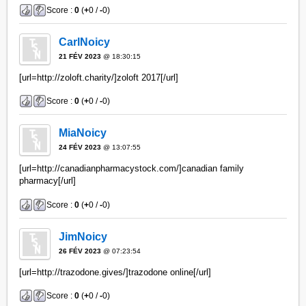
Score :
0
(
+
0 /
-
0)
CarlNoicy
21 FÉV 2023
@ 18:30:15
[url=http://zoloft.charity/]zoloft 2017[/url]
Score :
0
(
+
0 /
-
0)
MiaNoicy
24 FÉV 2023
@ 13:07:55
[url=http://canadianpharmacystock.com/]canadian family
pharmacy[/url]
Score :
0
(
+
0 /
-
0)
JimNoicy
26 FÉV 2023
@ 07:23:54
[url=http://trazodone.gives/]trazodone online[/url]
Score :
0
(
+
0 /
-
0)