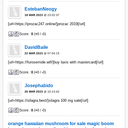
EstebanNeogy
18 MAR 2023
@ 23:02:37
[url=https://prozac247.online/]prozac 2019[/url]
Score :
0
(
+
0 /
-
0)
DavidBaile
22 MAR 2023
@ 07:04:15
[url=https://furosemide.wtf/]buy laxis with mastercard[/url]
Score :
0
(
+
0 /
-
0)
Josephabido
26 MAR 2023
@ 10:13:42
[url=https://silagra.best/]silagra 100 mg sale[/url]
Score :
0
(
+
0 /
-
0)
orange hawaiian mushroom for sale magic boom