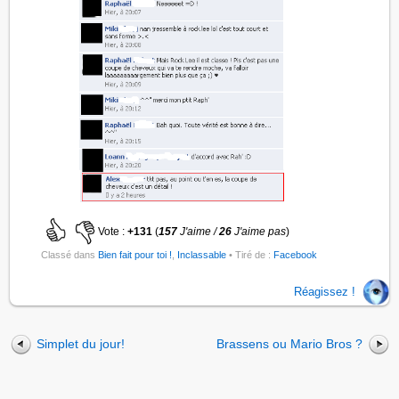
Vote :
+131
(
157
J'aime /
26
J'aime pas
)
Classé dans
Bien fait pour toi !
,
Inclassable
• Tiré de :
Facebook
Réagissez !
Simplet du jour!
Brassens ou Mario Bros ?