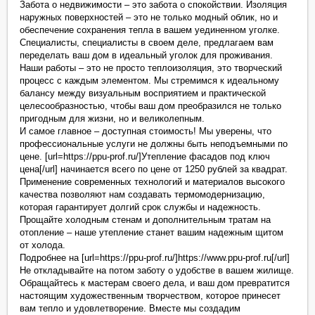
Забота о недвижимости – это забота о спокойствии. Изоляция
наружных поверхностей – это не только модный облик, но и
обеспечение сохранения тепла в вашем уединенном уголке.
Специалисты, специалисты в своем деле, предлагаем вам
переделать ваш дом в идеальный уголок для проживания.
Наши работы – это не просто теплоизоляция, это творческий
процесс с каждым элементом. Мы стремимся к идеальному
балансу между визуальным восприятием и практической
целесообразностью, чтобы ваш дом преобразился не только
пригодным для жизни, но и великолепным.
И самое главное – доступная стоимость! Мы уверены, что
профессиональные услуги не должны быть неподъемными по
цене. [url=https://ppu-prof.ru/]Утепление фасадов под ключ
цена[/url] начинается всего по цене от 1250 рублей за квадрат.
Применение современных технологий и материалов высокого
качества позволяют нам создавать термомодернизацию,
которая гарантирует долгий срок службы и надежность.
Прощайте холодным стенам и дополнительным тратам на
отопление – наше утепление станет вашим надежным щитом
от холода.
Подробнее на [url=https://ppu-prof.ru/]https://www.ppu-prof.ru[/url]
Не откладывайте на потом заботу о удобстве в вашем жилище.
Обращайтесь к мастерам своего дела, и ваш дом превратится
настоящим художественным творчеством, которое принесет
вам тепло и удовлетворение. Вместе мы создадим