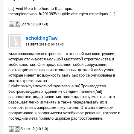
[...] Find More Info here to that Topic:
thestupidnetwork.fr/2010/05/stupide-chirurgien-esthetique/ [...]…
Score :
0
(
+
0 /
-
0)
scholdingTaw
23 SEPT 2023
@ 00:24:46
Быстровозводимые строения – это новейшие конструкции,
которые отличаются большой быстротой строительства и
мобильностью. Они представляют собой сооружения,
состоящие из эскизно изготовленных деталей либо узлов,
которые имеют возможность быть быстро смонтированы в
месте строительства.
[url=https://bystrovozvodimye-zdanija.ru/]Производство
быстровозводимых зданий из сэндвич панелей[/url]
располагают податливостью также адаптируемостью, что
разрешает легко изменять а также переделывать их в
соответствии с запросами покупателя. Это экономически
продуктивное и экологически устойчивое решение, которое в
последние лета приняло широкое распространение.
Score :
0
(
+
0 /
-
0)