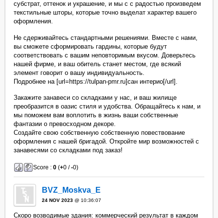
субстрат, оттенок и украшение, и мы с с радостью произведем
текстильные шторы, которые точно выделат характер вашего
оформления.
Не сдерживайтесь стандартными решениями. Вместе с нами,
вы сможете сформировать гардины, которые будут
соответствовать с вашим неповторимым вкусом. Доверьтесь
нашей фирме, и ваш обитель станет местом, где всякий
элемент говорит о вашу индивидуальность.
Подробнее на [url=https://tulpan-pmr.ru]сан интерио[/url].
Закажите занавеси со складками у нас, и ваш жилище
преобразится в оазис стиля и удобства. Обращайтесь к нам, и
мы поможем вам воплотить в жизнь ваши собственные
фантазии о превосходном декоре.
Создайте свою собственную собственную повествование
оформления с нашей бригадой. Откройте мир возможностей с
занавесями со складками под заказ!
Score :
0
(
+
0 /
-
0)
BVZ_Moskva_E
24 NOV 2023
@ 10:36:07
Скоро возводимые здания: коммерческий результат в каждом