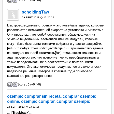
Score :
0
(
+
0 /
-
0)
scholdingTaw
09 SEPT 2023
@ 17:20:27
Быстровозводимые строения – это новейшие здания, которые
различаются великолепной скоростью установки и гибкостью.
Они представляют собой сооружения, образующиеся из
эскизно выделанных элементов или же модулей, которые
могут быть быстрыми темпами собраны в участке застройки.
[url=https://bystrovozvodimye-zdanija.ru/]Строительство здания
из сэндвич панелей стоимость[/url] отличаются гибкостью и
адаптируемостью, что позволяет легко преобразовывать а
также переделывать их в соответствии с пожеланиями
покупателя. Это экономически продуктивное и экологически
надежное решение, которое в крайние годы приобрело
маштабное распространение.
Score :
0
(
+
0 /
-
0)
ozempic comprar sin receta, comprar ozempic
online, ozempic comprar, comprar ozempic
14 SEPT 2023
@ 03:21:16
… [Trackback]…