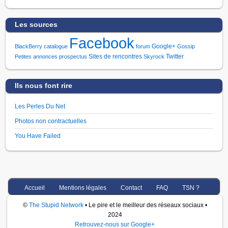
Les sources
Facebook
Google+
BlackBerry
catalogue
forum
Gossip
Sites de rencontres
Twitter
Petites annonces
prospectus
Skyrock
Ils nous font rire
Les Perles Du Net
Photos non contractuelles
You Have Failed
Accueil
Mentions légales
Contact
FAQ
TSN ?
©
The Stupid Network
• Le pire et le meilleur des réseaux sociaux •
2024
Retrouvez-nous sur Google+