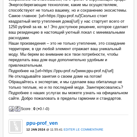
Энергосберегающие технологии, какие мы осуществляем,
способствуют не только вашему, но и сохранению экосистемы.
Самое главное: [url=https://ppu-prof.ru/]Сколько стоит
квадратный метр утепления дома[/url] у нас стартует всего от
1250 рублей за кв. м.! Это доступное решение, которое сделает
ваш резиденцию в настоящий уютный локал с минимальными
расходами.
Наши произведения – это не только утепление, это созидание
территории, в где любой элемент отражает ваш уникальный
моду. Мы берем во внимание все твои потребности, чтобы
переделать ваш дом еще дополнительно удобным и
привлекательным.
Подробнее на [url=https://ppu-prof.ru/]www.ppu-prof.ru[/url]
Не откладывайте занятия о своем доме на потом!
Обращайтесь к экспертам, и мы сделаем ваш обиталище не
только теплым, но и по последней моде. Заинтересовались?
Подробнее о наших услугах вы можете узнать на официальном
сайте. Добро пожаловать в пределы гармонии и стандартов.
Score :
0
(
+
0 /
-
0)
ppu-prof_ven
12 JAN 2024
@ 11:55:41
EDITER LE COMMENTAIRE