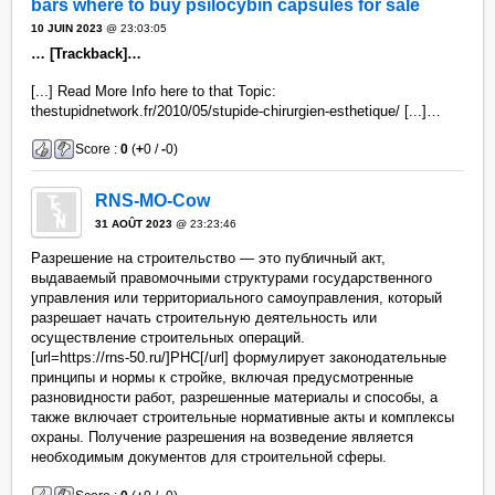
bars where to buy psilocybin capsules for sale
10 JUIN 2023
@ 23:03:05
… [Trackback]…
[...] Read More Info here to that Topic:
thestupidnetwork.fr/2010/05/stupide-chirurgien-esthetique/ [...]…
Score :
0
(
+
0 /
-
0)
RNS-MO-Cow
31 AOÛT 2023
@ 23:23:46
Разрешение на строительство — это публичный акт,
выдаваемый правомочными структурами государственного
управления или территориального самоуправления, который
разрешает начать строительную деятельность или
осуществление строительных операций.
[url=https://rns-50.ru/]РНС[/url] формулирует законодательные
принципы и нормы к стройке, включая предусмотренные
разновидности работ, разрешенные материалы и способы, а
также включает строительные нормативные акты и комплексы
охраны. Получение разрешения на возведение является
необходимым документов для строительной сферы.