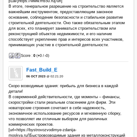
p1ai/]https://www.rns50.ru[/url]
В итоге, генеральное разрешение на строительство является
важнейшим инструментом, предоставляющим законное
основание, соблюдение безопасности и стабильное развитие
строительной деятельности. Оно также обязательным этапом
для всех, кто планирует заниматься строительством или
реконструкцией объектов недвижимости, и его наличие
способствует укреплению прав и интересов всех участников,
принимающих участие в строительной деятельности.
Score :
0
(
+
0 /
-
0)
Fast_Build_E
06 OCT 2023
@ 02:21:20
Скоро возводимые здания: прибыль для бизнеса в каждой
детали!
В современной действительности, где моменты – финансы,
скоростройки стали реальным спасением для фирм. Эти
новаторские строения сочетают в себе надежность,
экономичное использование ресурсов и мгновенную сборку,
что позволяет им отличным выбором для различных
коммерческих проектов.
[url=https://bystrovozvodimye-zdanija-
moskva.ru/]Быстровозводимые здания из металлоконструкций