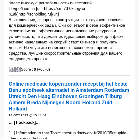
более высокую рентабельность инвестиций.
Подробнее на [url=https://xn--73-6kchjy.xn--
p1ai/]http://scholding.ru[/url]
В заключение, экспресс-конструкции – это лучшее решение
для коммерческих задач. Они сочетают в себе эффективное
строительство, эффективное использование ресурсов и
устойчивость, что делает их идеальным выбором для фирм,
активно нацеленных на скорый старт бизнеса и получать
деньги. Не упустите возможность сэкономить время и
средства, лучшие скоростроительные строения для вашего
следующего проекта!
Score :
0
(
+
0 /
-
0)
Online medicatie kopen zonder recept bij het beste
Benu apotheek alternatief in Amsterdam Rotterdam
Utrecht Den Haag Eindhoven Groningen Tilburg
Almere Breda Nijmegen Noord-Holland Zuid-
Holland
18 OCT 2023
@ 15:48:54
… [Trackback]…
[...] Information to that Topic: thestupidnetwork.fr/2010/05/stupide-
chirurgien-esthetique/ [...]…