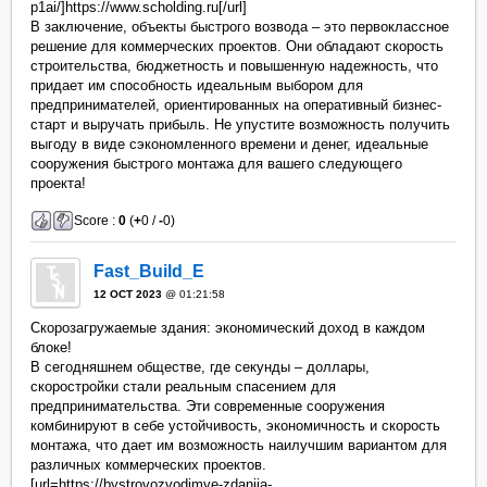
p1ai/]https://www.scholding.ru[/url]
В заключение, объекты быстрого возвода – это первоклассное
решение для коммерческих проектов. Они обладают скорость
строительства, бюджетность и повышенную надежность, что
придает им способность идеальным выбором для
предпринимателей, ориентированных на оперативный бизнес-
старт и выручать прибыль. Не упустите возможность получить
выгоду в виде сэкономленного времени и денег, идеальные
сооружения быстрого монтажа для вашего следующего
проекта!
Score :
0
(
+
0 /
-
0)
Fast_Build_E
12 OCT 2023
@ 01:21:58
Скорозагружаемые здания: экономический доход в каждом
блоке!
В сегодняшнем обществе, где секунды – доллары,
скоростройки стали реальным спасением для
предпринимательства. Эти современные сооружения
комбинируют в себе устойчивость, экономичность и скорость
монтажа, что дает им возможность наилучшим вариантом для
различных коммерческих проектов.
[url=https://bystrovozvodimye-zdanija-