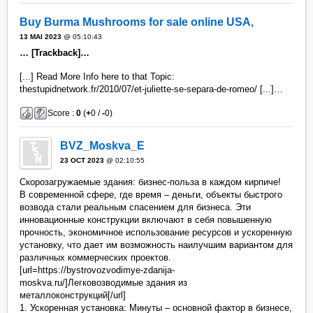
Buy Burma Mushrooms for sale online USA,
13 MAI 2023
@ 05:10:43
… [Trackback]…
[...] Read More Info here to that Topic:
thestupidnetwork.fr/2010/07/et-juliette-se-separa-de-romeo/ [...]…
Score :
0
(
+
0 /
-
0)
BVZ_Moskva_E
23 OCT 2023
@ 02:10:55
Скорозагружаемые здания: бизнес-польза в каждом кирпиче!
В современной сфере, где время – деньги, объекты быстрого
возвода стали реальным спасением для бизнеса. Эти
инновационные конструкции включают в себя повышенную
прочность, экономичное использование ресурсов и ускоренную
установку, что дает им возможность наилучшим вариантом для
различных коммерческих проектов.
[url=https://bystrovozvodimye-zdanija-
moskva.ru/]Легковозводимые здания из
металлоконструкций[/url]
1. Ускоренная установка: Минуты – основной фактор в бизнесе,