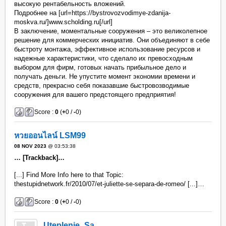
высокую рентабельность вложений.
Подробнее на [url=https://bystrovozvodimye-zdanija-
moskva.ru/]www.scholding.ru[/url]
В заключение, моментальные сооружения – это великолепное
решение для коммерческих инициатив. Они объединяют в себе
быстроту монтажа, эффективное использование ресурсов и
надежные характеристики, что сделало их превосходным
выбором для фирм, готовых начать прибыльное дело и
получать деньги. Не упустите момент экономии времени и
средств, прекрасно себя показавшие быстровозводимые
сооружения для вашего предстоящего предприятия!
Score :
0
(
+
0 /
-
0)
หวยออนไลน์ LSM99
08 NOV 2023
@ 03:53:38
… [Trackback]…
[...] Find More Info here to that Topic:
thestupidnetwork.fr/2010/07/et-juliette-se-separa-de-romeo/ [...]…
Score :
0
(
+
0 /
-
0)
Uteplenie_Sa