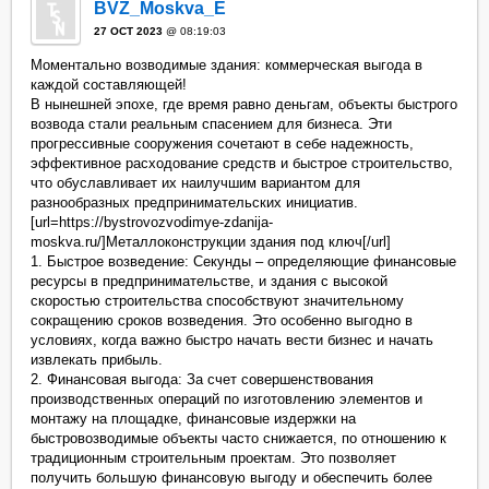
BVZ_Moskva_E
27 OCT 2023
@ 08:19:03
Моментально возводимые здания: коммерческая выгода в
каждой составляющей!
В нынешней эпохе, где время равно деньгам, объекты быстрого
возвода стали реальным спасением для бизнеса. Эти
прогрессивные сооружения сочетают в себе надежность,
эффективное расходование средств и быстрое строительство,
что обуславливает их наилучшим вариантом для
разнообразных предпринимательских инициатив.
[url=https://bystrovozvodimye-zdanija-
moskva.ru/]Металлоконструкции здания под ключ[/url]
1. Быстрое возведение: Секунды – определяющие финансовые
ресурсы в предпринимательстве, и здания с высокой
скоростью строительства способствуют значительному
сокращению сроков возведения. Это особенно выгодно в
условиях, когда важно быстро начать вести бизнес и начать
извлекать прибыль.
2. Финансовая выгода: За счет совершенствования
производственных операций по изготовлению элементов и
монтажу на площадке, финансовые издержки на
быстровозводимые объекты часто снижается, по отношению к
традиционным строительным проектам. Это позволяет
получить большую финансовую выгоду и обеспечить более