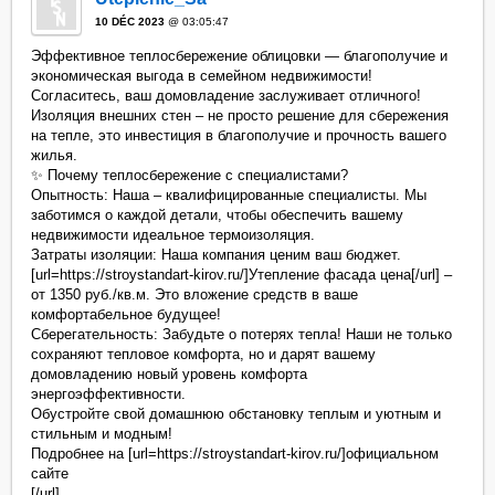
10 DÉC 2023
@ 03:05:47
Эффективное теплосбережение облицовки — благополучие и
экономическая выгода в семейном недвижимости!
Согласитесь, ваш домовладение заслуживает отличного!
Изоляция внешних стен – не просто решение для сбережения
на тепле, это инвестиция в благополучие и прочность вашего
жилья.
✨ Почему теплосбережение с специалистами?
Опытность: Наша – квалифицированные специалисты. Мы
заботимся о каждой детали, чтобы обеспечить вашему
недвижимости идеальное термоизоляция.
Затраты изоляции: Наша компания ценим ваш бюджет.
[url=https://stroystandart-kirov.ru/]Утепление фасада цена[/url] –
от 1350 руб./кв.м. Это вложение средств в ваше
комфортабельное будущее!
Сберегательность: Забудьте о потерях тепла! Наши не только
сохраняют тепловое комфорта, но и дарят вашему
домовладению новый уровень комфорта
энергоэффективности.
Обустройте свой домашнюю обстановку теплым и уютным и
стильным и модным!
Подробнее на [url=https://stroystandart-kirov.ru/]официальном
сайте
[/url]