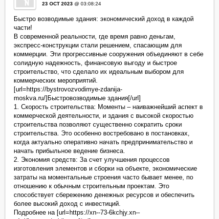
23 OCT 2023
@ 03:08:24
Быстро возводимые здания: экономический доход в каждой
части!
В современной реальности, где время равно деньгам,
экспресс-конструкции стали решением, спасающим для
коммерции. Эти прогрессивные сооружения объединяют в себе
солидную надежность, финансовую выгоду и быстрое
строительство, что сделало их идеальным выбором для
коммерческих мероприятий.
[url=https://bystrovozvodimye-zdanija-
moskva.ru/]Быстровозводимые здания[/url]
1. Скорость строительства: Моменты – наиважнейший аспект в
коммерческой деятельности, и здания с высокой скоростью
строительства позволяют существенно сократить сроки
строительства. Это особенно востребовано в постановках,
когда актуально оперативно начать предпринимательство и
начать прибыльное ведение бизнеса.
2. Экономия средств: За счет улучшения процессов
изготовления элементов и сборки на объекте, экономические
затраты на моментальные строения часто бывает менее, по
отношению к обычным строительным проектам. Это
способствует сбережению денежных ресурсов и обеспечить
более высокий доход с инвестиций.
Подробнее на [url=https://xn--73-6kchjy.xn--