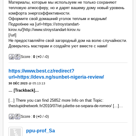
Материалы, которые мы используем не только сохраняют
тепловую атмосферу, но и дарят вашему дому новый уровень
комфорта энергоэффективности.
Оформите свой домашний уголок теплым и модным!
Подробнее на [url=https://stroystandart-
kirov.ru/]http://www.stroystandart-kirov.ru
[/url]
Не предоставляйте свой загородный дом на волю случайности.
Доверьтесь мастерам и создайте уют вместе с нами!
Score :
0
(
+
0 /
-
0)
https://www.best.cz/redirect?
url=https://devs.ng/sunbet-nigeria-review/
30 DÉC 2023
@ 05:13:13
… [Trackback]…
[...] There you can find 25852 more Info on that Topic:
thestupidnetwork.fr/2010/07/et-juliette-se-separa-de-romeo/ [...]…
Score :
0
(
+
0 /
-
0)
ppu-prof_Sa