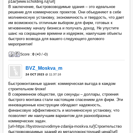
p1ai/]www.scholding.ru[/url]
В заключение, быстровозводимые здания – это идеальное
решение для коммерческих проектов. Они объединяют в себе
молниеносную установку, экономичность и твердость, что дает
им возможность отличным выбором для фирм, готовых к
мгновенному началу бизнеса и получать доход. Не упустите
шанс на сокращение времени и издержек, наилучшие объекты
быстрого возвода для вашего следующего делового
мероприятия!
Score :
0
(
+
0 /
-
0)
BVZ_Moskva_m
24 OCT 2023
@ 11:37:16
Быстромонтажные здания: коммерческая выгода в каждом
строительном блоке!
В современном обществе, где секунды – доллары, строения
быстрого монтажа стали настоящим спасением для фирм. Эти
инновационные конструкции обладают надежность,
финансовую эффективность и молниеносную установку, что
позволяет им наилучшим вариантом для разнообразных
коммерческих задач.
[url=https://bystrovozvodimye-zdanija-moskva.ru/]Строительство
быстровозводимых зданий из металлоконструкций цена[/url]