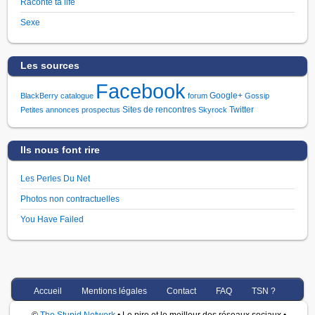
Raconte ta life
Sexe
Les sources
Facebook
Google+
BlackBerry
catalogue
forum
Gossip
Sites de rencontres
Twitter
Petites annonces
prospectus
Skyrock
Ils nous font rire
Les Perles Du Net
Photos non contractuelles
You Have Failed
Accueil
Mentions légales
Contact
FAQ
TSN ?
©
The Stupid Network
• Le pire et le meilleur des réseaux sociaux •