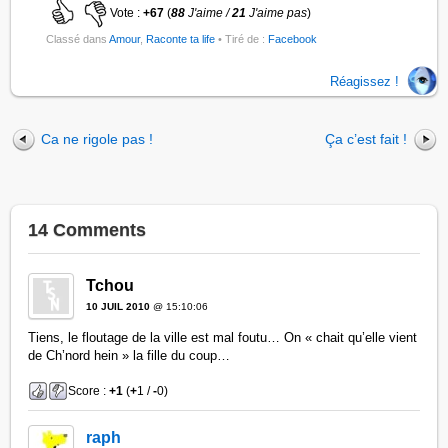
Vote :
+67
(
88
J'aime /
21
J'aime pas
)
Classé dans
Amour
,
Raconte ta life
• Tiré de :
Facebook
Réagissez !
Ca ne rigole pas !
Ça c’est fait !
14 Comments
Tchou
10 JUIL 2010
@ 15:10:06
Tiens, le floutage de la ville est mal foutu… On « chait qu’elle vient
de Ch’nord hein » la fille du coup…
Score :
+1
(
+
1 /
-
0)
raph