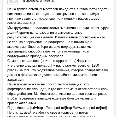
10 JAN 2024
@ 02:19:06
Наша группа опытных мастеров находится в готовности подать
вам инновационные средства, которые не только снабдят
прочную защиту от прохлады, но и подарят вашему дому
современный вид.
Мы трудимся с последовательными компонентами, ассигнуруя
долгий время использования и замечательные
результирующие показатели. Изолирование фронтонов – это
не только сбережение на подогреве, но и внимание о
экосистеме. Энергосберегающие подходы, какие мы
производим, способствуют не только жилищу, но и
поддержанию природных ресурсов.
Самое центральное: [url=https://ppu-prof.ru/]Наружное
утепление фасада цена[/url] у нас стартует всего от 1250
рублей за м2! Это бюджетное решение, которое превратит ваш
домик в фактический душевный район с минимальными
затратами.
Наши примеры – это не просто теплоизоляция, это
формирование площади, в где все элемент отражает ваш свой
образ действия. Мы берем во внимание все все твои запросы,
чтобы переделать ваш дом еще еще больше уютным и
привлекательным.
Подробнее на [url=https://ppu-prof.ru/]http://www.ppu-prof.ru/[/url]
Не откладывайте заботу о своем корпусе на потом!