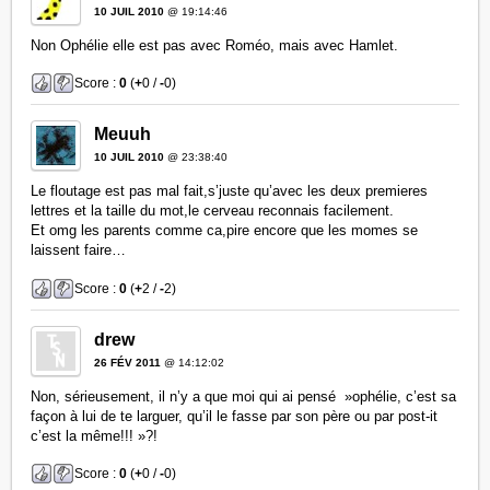
10 JUIL 2010
@ 19:14:46
Non Ophélie elle est pas avec Roméo, mais avec Hamlet.
Score :
0
(
+
0 /
-
0)
Meuuh
10 JUIL 2010
@ 23:38:40
Le floutage est pas mal fait,s’juste qu’avec les deux premieres
lettres et la taille du mot,le cerveau reconnais facilement.
Et omg les parents comme ca,pire encore que les momes se
laissent faire…
Score :
0
(
+
2 /
-
2)
drew
26 FÉV 2011
@ 14:12:02
Non, sérieusement, il n’y a que moi qui ai pensé »ophélie, c’est sa
façon à lui de te larguer, qu’il le fasse par son père ou par post-it
c’est la même!!! »?!
Score :
0
(
+
0 /
-
0)