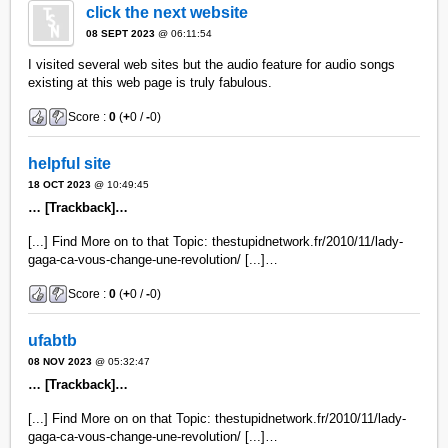
click the next website
08 SEPT 2023
@ 06:11:54
I visited several web sites but the audio feature for audio songs
existing at this web page is truly fabulous.
Score :
0
(
+
0 /
-
0)
helpful site
18 OCT 2023
@ 10:49:45
… [Trackback]…
[...] Find More on to that Topic: thestupidnetwork.fr/2010/11/lady-
gaga-ca-vous-change-une-revolution/ [...]…
Score :
0
(
+
0 /
-
0)
ufabtb
08 NOV 2023
@ 05:32:47
… [Trackback]…
[...] Find More on on that Topic: thestupidnetwork.fr/2010/11/lady-
gaga-ca-vous-change-une-revolution/ [...]…