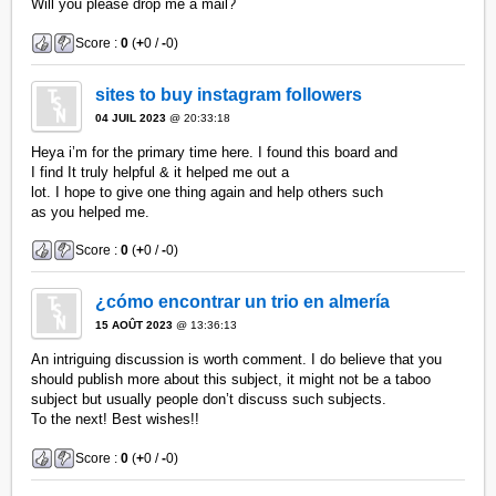
Will you please drop me a mail?
Score :
0
(
+
0 /
-
0)
sites to buy instagram followers
04 JUIL 2023
@ 20:33:18
Heya i’m for the primary time here. I found this board and
I find It truly helpful & it helped me out a
lot. I hope to give one thing again and help others such
as you helped me.
Score :
0
(
+
0 /
-
0)
¿cómo encontrar un trio en almería
15 AOÛT 2023
@ 13:36:13
An intriguing discussion is worth comment. I do believe that you
should publish more about this subject, it might not be a taboo
subject but usually people don’t discuss such subjects.
To the next! Best wishes!!
Score :
0
(
+
0 /
-
0)