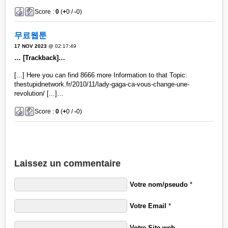
Score :
0
(
+
0 /
-
0)
무료웹툰
17 NOV 2023
@ 02:17:49
… [Trackback]…
[...] Here you can find 8666 more Information to that Topic:
thestupidnetwork.fr/2010/11/lady-gaga-ca-vous-change-une-
revolution/ [...]…
Score :
0
(
+
0 /
-
0)
Laissez un commentaire
Votre nom/pseudo
*
Votre Email
*
Votre Site web