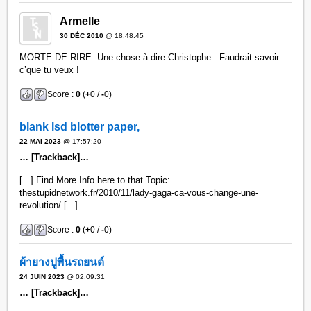
Armelle
30 DÉC 2010
@ 18:48:45
MORTE DE RIRE. Une chose à dire Christophe : Faudrait savoir
c’que tu veux !
Score :
0
(
+
0 /
-
0)
blank lsd blotter paper,
22 MAI 2023
@ 17:57:20
… [Trackback]…
[...] Find More Info here to that Topic:
thestupidnetwork.fr/2010/11/lady-gaga-ca-vous-change-une-
revolution/ [...]…
Score :
0
(
+
0 /
-
0)
ผ้ายางปูพื้นรถยนต์
24 JUIN 2023
@ 02:09:31
… [Trackback]…