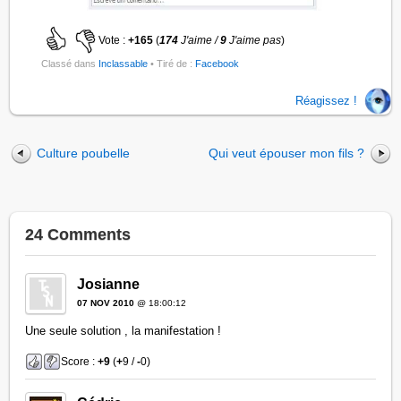
Vote :
+165
(
174
J'aime /
9
J'aime pas
)
Classé dans
Inclassable
• Tiré de :
Facebook
Réagissez !
Culture poubelle
Qui veut épouser mon fils ?
24 Comments
Josianne
07 NOV 2010
@ 18:00:12
Une seule solution , la manifestation !
Score :
+9
(
+
9 /
-
0)