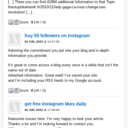
[...] There you can find 41994 additional Information to that Topic:
thestupidnetwork.fr/2010/11/lady-gaga-ca-vous-change-une-
revolution/ [...]…
Score :
0
(
+
0 /
-
0)
buy 50 followers on instagram
04 JUIL 2023
@ 12:47:36
Admiring the commitment you put into your blog and in depth
information you provide.
It’s great to come across a blog every once in a while that isn’t the
same out of date
rehashed information. Great read! I’ve saved your site
and I’m including your RSS feeds to my Google account.
Score :
0
(
+
0 /
-
0)
get free instagram likes daily
04 JUIL 2023
@ 17:48:09
Awesome issues here. I’m very happy to look your article.
Thanks a lot and I’m looking forward to contact you.