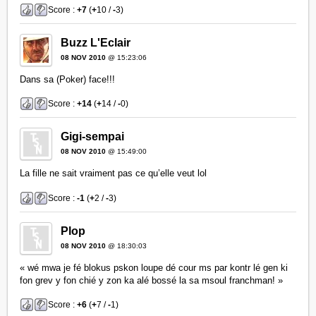
Score :
+7
(
+
10 /
-
3)
Buzz L'Eclair
08 NOV 2010
@ 15:23:06
Dans sa (Poker) face!!!
Score :
+14
(
+
14 /
-
0)
Gigi-sempai
08 NOV 2010
@ 15:49:00
La fille ne sait vraiment pas ce qu’elle veut lol
Score :
-1
(
+
2 /
-
3)
Plop
08 NOV 2010
@ 18:30:03
« wé mwa je fé blokus pskon loupe dé cour ms par kontr lé gen ki
fon grev y fon chié y zon ka alé bossé la sa msoul franchman! »
Score :
+6
(
+
7 /
-
1)