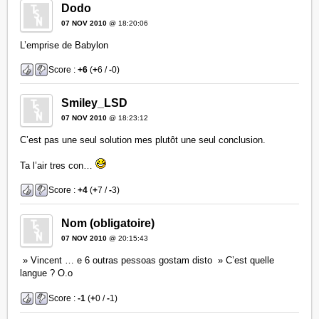
Dodo
07 NOV 2010
@ 18:20:06
L’emprise de Babylon
Score :
+6
(
+
6 /
-
0)
Smiley_LSD
07 NOV 2010
@ 18:23:12
C’est pas une seul solution mes plutôt une seul conclusion.
Ta l’air tres con…
Score :
+4
(
+
7 /
-
3)
Nom (obligatoire)
07 NOV 2010
@ 20:15:43
» Vincent … e 6 outras pessoas gostam disto » C’est quelle
langue ? O.o
Score :
-1
(
+
0 /
-
1)