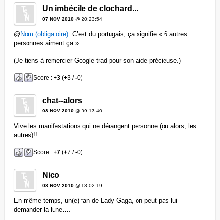
Un imbécile de clochard...
07 NOV 2010
@ 20:23:54
@
Nom (obligatoire)
: C’est du portugais, ça signifie « 6 autres
personnes aiment ça »
(Je tiens à remercier Google trad pour son aide précieuse.)
Score :
+3
(
+
3 /
-
0)
chat--alors
08 NOV 2010
@ 09:13:40
Vive les manifestations qui ne dérangent personne (ou alors, les
autres)!!
Score :
+7
(
+
7 /
-
0)
Nico
08 NOV 2010
@ 13:02:19
En même temps, un(e) fan de Lady Gaga, on peut pas lui
demander la lune….