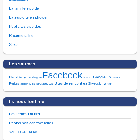
La famille stupide
La stupidité en photos
Publicités stupides
Raconte ta life
Sexe
Les sources
Facebook
Google+
BlackBerry
catalogue
forum
Gossip
Sites de rencontres
Twitter
Petites annonces
prospectus
Skyrock
Ils nous font rire
Les Perles Du Net
Photos non contractuelles
You Have Failed