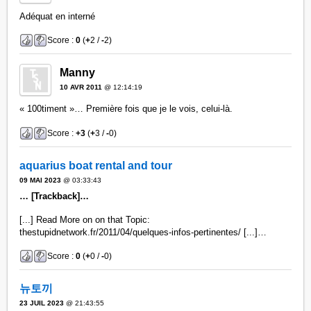
Adéquat en interné
Score :
0
(
+
2 /
-
2)
Manny
10 AVR 2011
@ 12:14:19
« 100timent »… Première fois que je le vois, celui-là.
Score :
+3
(
+
3 /
-
0)
aquarius boat rental and tour
09 MAI 2023
@ 03:33:43
… [Trackback]…
[...] Read More on on that Topic:
thestupidnetwork.fr/2011/04/quelques-infos-pertinentes/ [...]…
Score :
0
(
+
0 /
-
0)
뉴토끼
23 JUIL 2023
@ 21:43:55