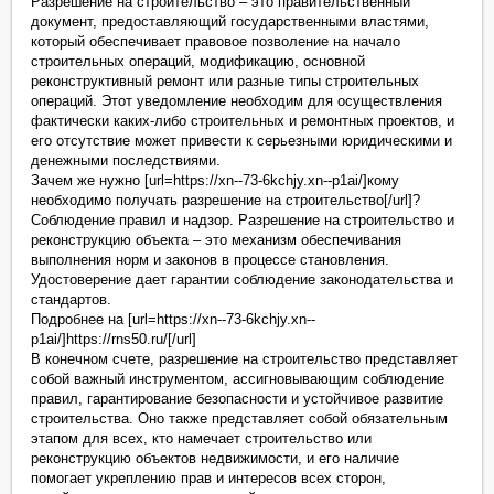
Разрешение на строительство – это правительственный
документ, предоставляющий государственными властями,
который обеспечивает правовое позволение на начало
строительных операций, модификацию, основной
реконструктивный ремонт или разные типы строительных
операций. Этот уведомление необходим для осуществления
фактически каких-либо строительных и ремонтных проектов, и
его отсутствие может привести к серьезными юридическими и
денежными последствиями.
Зачем же нужно [url=https://xn--73-6kchjy.xn--p1ai/]кому
необходимо получать разрешение на строительство[/url]?
Соблюдение правил и надзор. Разрешение на строительство и
реконструкцию объекта – это механизм обеспечивания
выполнения норм и законов в процессе становления.
Удостоверение дает гарантии соблюдение законодательства и
стандартов.
Подробнее на [url=https://xn--73-6kchjy.xn--
p1ai/]https://rns50.ru/[/url]
В конечном счете, разрешение на строительство представляет
собой важный инструментом, ассигновывающим соблюдение
правил, гарантирование безопасности и устойчивое развитие
строительства. Оно также представляет собой обязательным
этапом для всех, кто намечает строительство или
реконструкцию объектов недвижимости, и его наличие
помогает укреплению прав и интересов всех сторон,