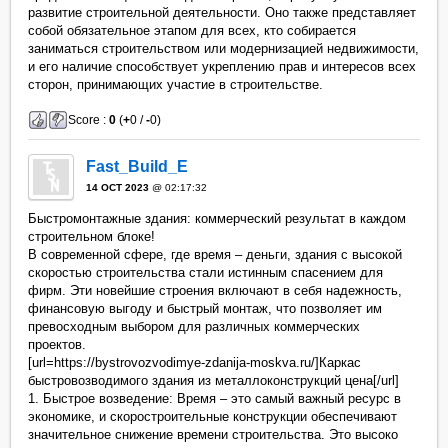
развитие строительной деятельности. Оно также представляет
собой обязательное этапом для всех, кто собирается
заниматься строительством или модернизацией недвижимости,
и его наличие способствует укреплению прав и интересов всех
сторон, принимающих участие в строительстве.
Score :
0
(
+
0 /
-
0)
Fast_Build_E
14 OCT 2023
@ 02:17:32
Быстромонтажные здания: коммерческий результат в каждом
строительном блоке!
В современной сфере, где время – деньги, здания с высокой
скоростью строительства стали истинным спасением для
фирм. Эти новейшие строения включают в себя надежность,
финансовую выгоду и быстрый монтаж, что позволяет им
превосходным выбором для различных коммерческих
проектов.
[url=https://bystrovozvodimye-zdanija-moskva.ru/]Каркас
быстровозводимого здания из металлоконструкций цена[/url]
1. Быстрое возведение: Время – это самый важный ресурс в
экономике, и скоростроительные конструкции обеспечивают
значительное снижение времени строительства. Это высоко