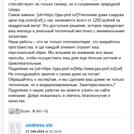
способствуют не только своему, но и сохранению природной
среды.
Самое важное: [url=https://ppu-prof.ru/]Утепление дома снаружи
цена под ключ[/url] у нас начинается всего от 1250 рублей за
квадратный метр! Это доступное решение, которое переделает
ваш жилище в реальный тепличный местечко с минимальными
затратами.
Наши работы – это не только теплоизоляция, это разработка
пространства, в где каждый элемент отразит ваш
персональный образ. Мы возьмем во внимание все ваши
просьбы, чтобы осуществить ваш дом еще больше уютным и
привлекательным.
Подробнее на [url=https://ppu-prof.ru/]http://www.ppu-prof.ru/[/url]
Не откладывайте занятия о своем доме на потом!
Обращайтесь к экспертам, и мы сделаем ваш домик не только
тепличным, но и модернизированным. Заинтересовались?
Подробнее о наших работах вы можете узнать на сайте
компании. Добро пожаловать в обитель благополучия и
качества.
Score :
0
(
+
0 /
-
0)
undress vio
17 JAN 2024
@ 02:19:03