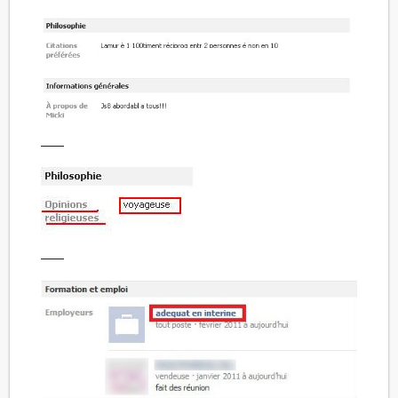
——
——