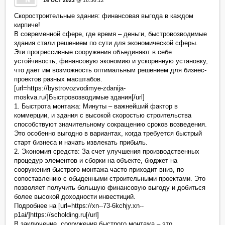
16 OCT 2023
@ 16:50:12
Скоростроительные здания: финансовая выгода в каждом
кирпиче!
В современной сфере, где время – деньги, быстровозводимые
здания стали решением по сути для экономической сферы.
Эти прогрессивные сооружения объединяют в себе
устойчивость, финансовую экономию и ускоренную установку,
что дает им возможность оптимальным решением для бизнес-
проектов разных масштабов.
[url=https://bystrovozvodimye-zdanija-
moskva.ru/]Быстровозводимые здания[/url]
1. Быстрота монтажа: Минуты – важнейший фактор в
коммерции, и здания с высокой скоростью строительства
способствуют значительному сокращению сроков возведения.
Это особенно выгодно в вариантах, когда требуется быстрый
старт бизнеса и начать извлекать прибыль.
2. Экономия средств: За счет улучшения производственных
процедур элементов и сборки на объекте, бюджет на
сооружения быстрого монтажа часто приходит вниз, по
сопоставлению с обыденными строительными проектами. Это
позволяет получить большую финансовую выгоду и добиться
более высокой доходности инвестиций.
Подробнее на [url=https://xn--73-6kchjy.xn--
p1ai/]https://scholding.ru[/url]
В заключение, сооружения быстрого монтажа – это