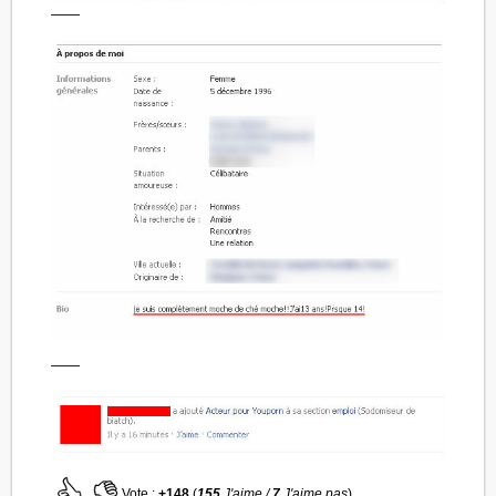
——
——
Vote :
+148
(
155
J'aime /
7
J'aime pas
)