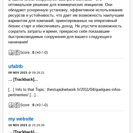
оптимальное решение для коммерческих инициатив. Они
обладают ускоренную установку, эффективное использование
ресурсов и устойчивость, что дает им возможность наилучшим
вариантом для компаний, ориентированных на оперативный
бизнес-старт и обеспечивать доход. Не упустите возможность
сократить затраты и время, прекрасно себя показавшие
быстровозводимые сооружения для вашего следующего
начинания!
Score :
0
(
+
0 /
-
0)
ufabtb
08 NOV 2023
@ 09:28:31
… [Trackback]…
[...] Info to that Topic: thestupidnetwork.fr/2011/04/quelques-infos-
pertinentes/ [...]…
Score :
0
(
+
0 /
-
0)
my website
10 NOV 2023
@ 22:29:39
… [Trackback]…