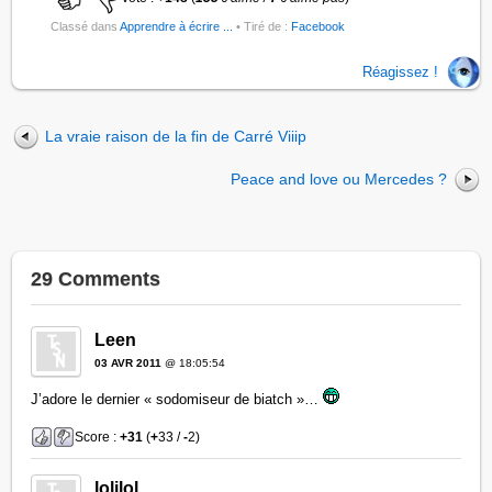
Classé dans
Apprendre à écrire ...
• Tiré de :
Facebook
Réagissez !
La vraie raison de la fin de Carré Viiip
Peace and love ou Mercedes ?
29 Comments
Leen
03 AVR 2011
@ 18:05:54
J’adore le dernier « sodomiseur de biatch »…
Score :
+31
(
+
33 /
-
2)
lolilol