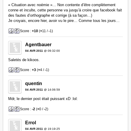
« Cituation avec noémie »… Non contente d’être complètement
conne et inculte, cette personne va jusqu’à croire que facebook fait
des fautes d’orthographe et corrige (à sa façon…)
Je croyais, encore hier, avoir vu le pire… Comme tous les jours…
Score :
+10
(
+
11 /
-
1)
Agentbauer
04 AVR 2011
@ 09:32:00
Saletés de kikoos.
Score :
+3
(
+
4 /
-
1)
quentin
04 AVR 2011
@ 14:06:59
Mdr, le dernier post était puissant xD :lol:
Score :
-2
(
+
0 /
-
2)
Errol
04 AVR 2011
@ 19:19:25