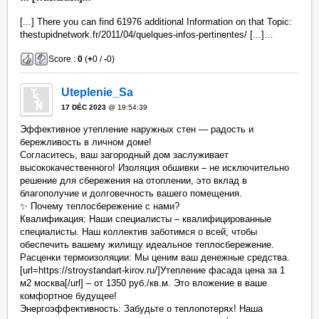
[...] There you can find 61976 additional Information on that Topic:
thestupidnetwork.fr/2011/04/quelques-infos-pertinentes/ [...]…
Score :
0
(
+
0 /
-
0)
Uteplenie_Sa
17 DÉC 2023
@ 19:54:39
Эффективное утепление наружных стен — радость и
бережливость в личном доме!
Согласитесь, ваш загородный дом заслуживает
высококачественного! Изоляция обшивки – не исключительно
решение для сбережения на отоплении, это вклад в
благополучие и долговечность вашего помещения.
✨ Почему теплосбережение с нами?
Квалификация: Наши специалисты – квалифицированные
специалисты. Наш коллектив заботимся о всей, чтобы
обеспечить вашему жилищу идеальное теплосбережение.
Расценки термоизоляции: Мы ценим ваш денежные средства.
[url=https://stroystandart-kirov.ru/]Утепление фасада цена за 1
м2 москва[/url] – от 1350 руб./кв.м. Это вложение в ваше
комфортное будущее!
Энергоэффективность: Забудьте о теплопотерях! Наша