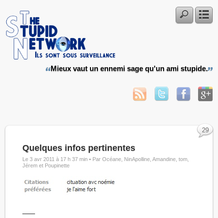
Mieux vaut un ennemi sage qu'un ami stupide.
29
Quelques infos pertinentes
Le 3 avr 2011 à 17 h 37 min •
Par Océane, NinApolline, Amandine, tom,
Jérem et Poupinette
——