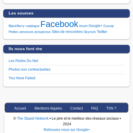
Les sources
Facebook
Google+
BlackBerry
catalogue
forum
Gossip
Sites de rencontres
Twitter
Petites annonces
prospectus
Skyrock
Ils nous font rire
Les Perles Du Net
Photos non contractuelles
You Have Failed
Accueil
Mentions légales
Contact
FAQ
TSN ?
©
The Stupid Network
• Le pire et le meilleur des réseaux sociaux •
2024
Retrouvez-nous sur Google+