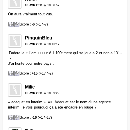
03 AVR 2011
@ 18:08:57
On aura vraiment tout vus.
Score :
-6
(
+
1 /
-
7)
PinguinBleu
03 AVR 2011
@ 18:16:17
J’adore le « L’amuuuuur é 1 100timent qui se joue a 2 et non a 10″ -
_-
J’ai honte pour notre pays .
Score :
+15
(
+
17 /
-
2)
Milie
03 AVR 2011
@ 18:39:22
« adequat en interim » => Adequat est le nom d’une agence
intérim, je vois pourquoi ça a été encadré en rouge ?
Score :
-16
(
+
1 /
-
17)