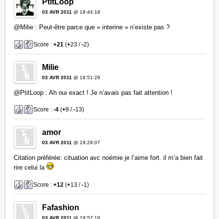
PtitLoop
03 AVR 2011
@ 18:44:18
@Milie : Peut-être parce que « interine » n’existe pas ?
Score :
+21
(
+
23 /
-
2)
Milie
03 AVR 2011
@ 18:51:29
@PtitLoop : Ah oui exact ! Je n’avais pas fait attention !
Score :
-4
(
+
9 /
-
13)
amor
03 AVR 2011
@ 19:29:07
Citation préférée: cituation avc noémie je l’aime fort. il m’a bien fait
rire celui la
Score :
+12
(
+
13 /
-
1)
Fafashion
03 AVR 2011
@ 19:57:18