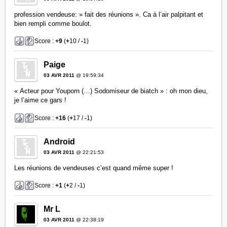
profession vendeuse: » fait des réunions ». Ca à l’air palpitant et
bien rempli comme boulot.
Score :
+9
(
+
10 /
-
1)
Paige
03 AVR 2011
@ 19:59:34
« Acteur pour Youporn (…) Sodomiseur de biatch » : oh mon dieu,
je l’aime ce gars !
Score :
+16
(
+
17 /
-
1)
Android
03 AVR 2011
@ 22:21:53
Les réunions de vendeuses c’est quand même super !
Score :
+1
(
+
2 /
-
1)
Mr L
03 AVR 2011
@ 22:38:19