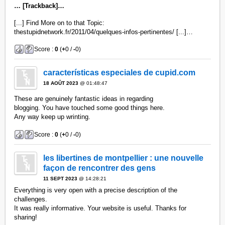
… [Trackback]…
[...] Find More on to that Topic:
thestupidnetwork.fr/2011/04/quelques-infos-pertinentes/ [...]…
Score :
0
(
+
0 /
-
0)
características especiales de cupid.com
18 AOÛT 2023
@ 01:48:47
These are genuinely fantastic ideas in regarding
blogging. You have touched some good things here.
Any way keep up wrinting.
Score :
0
(
+
0 /
-
0)
les libertines de montpellier : une nouvelle
façon de rencontrer des gens
11 SEPT 2023
@ 14:28:21
Everything is very open with a precise description of the
challenges.
It was really informative. Your website is useful. Thanks for
sharing!