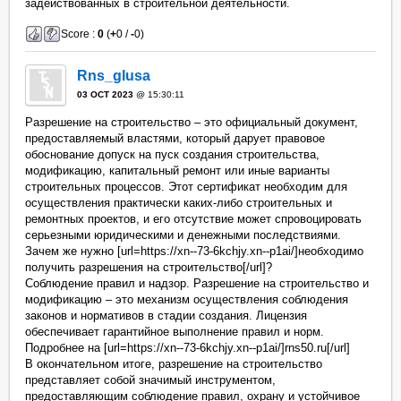
задействованных в строительной деятельности.
Score :
0
(
+
0 /
-
0)
Rns_glusa
03 OCT 2023
@ 15:30:11
Разрешение на строительство – это официальный документ,
предоставляемый властями, который дарует правовое
обоснование допуск на пуск создания строительства,
модификацию, капитальный ремонт или иные варианты
строительных процессов. Этот сертификат необходим для
осуществления практически каких-либо строительных и
ремонтных проектов, и его отсутствие может спровоцировать
серьезными юридическими и денежными последствиями.
Зачем же нужно [url=https://xn--73-6kchjy.xn--p1ai/]необходимо
получить разрешения на строительство[/url]?
Соблюдение правил и надзор. Разрешение на строительство и
модификацию – это механизм осуществления соблюдения
законов и нормативов в стадии создания. Лицензия
обеспечивает гарантийное выполнение правил и норм.
Подробнее на [url=https://xn--73-6kchjy.xn--p1ai/]rns50.ru[/url]
В окончательном итоге, разрешение на строительство
представляет собой значимый инструментом,
предоставляющим соблюдение правил, охрану и устойчивое