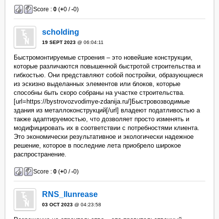
Score :
0
(
+
0 /
-
0)
scholding
19 SEPT 2023
@ 06:04:11
Быстромонтируемые строения – это новейшие конструкции,
которые различаются повышенной быстротой строительства и
гибкостью. Они представляют собой постройки, образующиеся
из эскизно выделанных элементов или блоков, которые
способны быть скоро собраны на участке строительства.
[url=https://bystrovozvodimye-zdanija.ru/]Быстровозводимые
здания из металлоконструкций[/url] владеют податливостью а
также адаптируемостью, что дозволяет просто изменять и
модифицировать их в соответствии с потребностями клиента.
Это экономически результативное и экологически надежное
решение, которое в последние лета приобрело широкое
распространение.
Score :
0
(
+
0 /
-
0)
RNS_llunrease
03 OCT 2023
@ 04:23:58