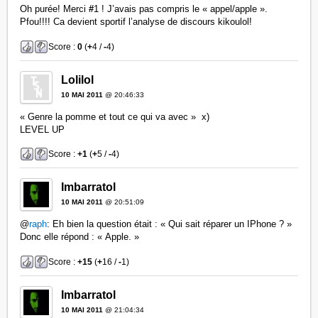
Oh purée! Merci
#
1 ! J’avais pas compris le « appel/apple ».
Pfou!!!! Ca devient sportif l’analyse de discours kikoulol!
Score :
0
(
+
4 /
-
4)
Lolilol
10 MAI 2011
@ 20:46:33
« Genre la pomme et tout ce qui va avec » x)
LEVEL UP
Score :
+1
(
+
5 /
-
4)
Imbarratol
10 MAI 2011
@ 20:51:09
@
raph
: Eh bien la question était : « Qui sait réparer un IPhone ? »
Donc elle répond : « Apple. »
Score :
+15
(
+
16 /
-
1)
Imbarratol
10 MAI 2011
@ 21:04:34