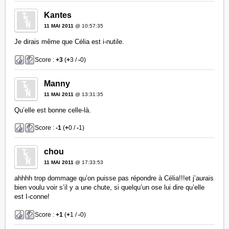
Kantes
11 MAI 2011
@ 10:57:35
Je dirais même que Célia est i-nutile.
Score :
+3
(
+
3 /
-
0)
Manny
11 MAI 2011
@ 13:31:35
Qu’elle est bonne celle-là.
Score :
-1
(
+
0 /
-
1)
chou
11 MAI 2011
@ 17:33:53
ahhhh trop dommage qu’on puisse pas répondre à Célia!!!et j’aurais
bien voulu voir s’il y a une chute, si quelqu’un ose lui dire qu’elle
est I-conne!
Score :
+1
(
+
1 /
-
0)