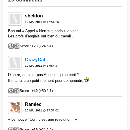
sheldon
10 MAI 2011
@ 17:54:26
Bah oui « Appel » bien sur, andouille vas!
Les profs d’anglais ont bien du travail …
Score :
+23
(
+
24 /
-
1)
CrazyCat
10 MAI 2011
@ 17:54:27
Diantre, ce n’est pas Appeule qu’on écrit ?
Il m’a fallu un petit moment pour comprendre
Score :
+49
(
+
50 /
-
1)
Ramlec
10 MAI 2011
@ 17:59:02
« Le nouvel iCon, c’est une révolution ! »
Score :
+19
(
+
21 /
-
2)