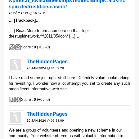
wptouch_switch=desktop&redirect=https://casino-
spin.de/trustdice-casino/
28 DÉC 2023
@ 16:52:11
… [Trackback]…
[...] Read More Information here on that Topic:
thestupidnetwork.fr/2011/05/icon/ [...]…
Score :
0
(
+
0 /
-
0)
TheHiddenPages
20 JAN 2024
@ 04:59:29
I have read some just right stuff here. Definitely value bookmarking
for revisiting. I wonder how a lot attempt you set to create any such
magnificent informative web site.
Score :
0
(
+
0 /
-
0)
TheHiddenPages
20 JAN 2024
@ 07:28:09
We are a group of volunteers and opening a new scheme in our
community. Your website offered us with valuable information to