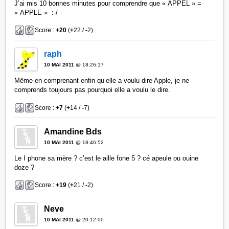
J’ai mis 10 bonnes minutes pour comprendre que « APPEL » =
« APPLE » :-/
Score :
+20
(
+
22 /
-
2)
raph
10 MAI 2011
@ 18:26:17
Même en comprenant enfin qu’elle a voulu dire Apple, je ne
comprends toujours pas pourquoi elle a voulu le dire.
Score :
+7
(
+
14 /
-
7)
Amandine Bds
10 MAI 2011
@ 18:46:52
Le I phone sa mère ? c’est le aille fone 5 ? cé apeule ou ouine
doze ?
Score :
+19
(
+
21 /
-
2)
Neve
10 MAI 2011
@ 20:12:00