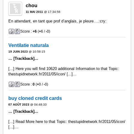
chou
11 MAI 2011
@ 17:34:56
En attendant, en tant que prof d’anglais, je pleure….:cry:
Score :
+6
(
+
6 /
-
0)
Ventilatie naturala
19 JUIN 2023
@ 10:58:15
… [Trackback]…
[...] Here you will find 10620 additional Information to that Topic:
thestupidnetwork.fr/2011/05/icon/ [...]…
Score :
0
(
+
0 /
-
0)
buy cloned credit cards​
07 AOÛT 2023
@ 04:48:33
… [Trackback]…
[...] Read More here to that Topic: thestupidnetwork.fr/2011/05/icon/
[...]…