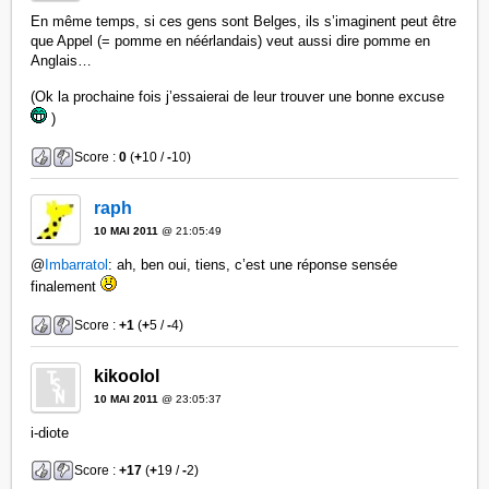
En même temps, si ces gens sont Belges, ils s’imaginent peut être
que Appel (= pomme en néérlandais) veut aussi dire pomme en
Anglais…
(Ok la prochaine fois j’essaierai de leur trouver une bonne excuse
)
Score :
0
(
+
10 /
-
10)
raph
10 MAI 2011
@ 21:05:49
@
Imbarratol
: ah, ben oui, tiens, c’est une réponse sensée
finalement
Score :
+1
(
+
5 /
-
4)
kikoolol
10 MAI 2011
@ 23:05:37
i-diote
Score :
+17
(
+
19 /
-
2)