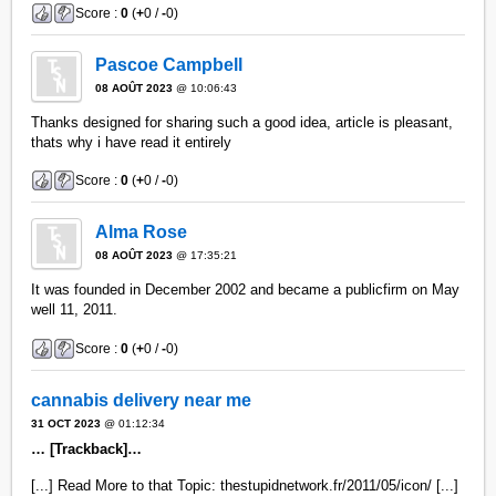
Score :
0
(
+
0 /
-
0)
Pascoe Campbell
08 AOÛT 2023
@ 10:06:43
Thanks designed for sharing such a good idea, article is pleasant,
thats why i have read it entirely
Score :
0
(
+
0 /
-
0)
Alma Rose
08 AOÛT 2023
@ 17:35:21
It was founded in December 2002 and became a publicfirm on May
well 11, 2011.
Score :
0
(
+
0 /
-
0)
cannabis delivery near me
31 OCT 2023
@ 01:12:34
… [Trackback]…
[...] Read More to that Topic: thestupidnetwork.fr/2011/05/icon/ [...]