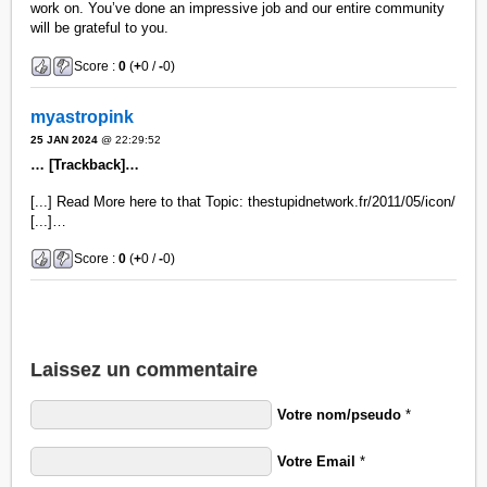
work on. You’ve done an impressive job and our entire community
will be grateful to you.
Score :
0
(
+
0 /
-
0)
myastropink
25 JAN 2024
@ 22:29:52
… [Trackback]…
[...] Read More here to that Topic: thestupidnetwork.fr/2011/05/icon/
[...]…
Score :
0
(
+
0 /
-
0)
Laissez un commentaire
Votre nom/pseudo
*
Votre Email
*