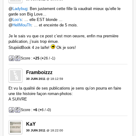
@
Ladybug
: Ben justement cette fille là vaudrait mieux qu’elle le
garde son Big Love…
@
Loo’s
: … elle EST blonde …
@
HellMouTh
: … et enceinte de 5 mois.
Je le sais vu que ce post c’est mon oeuvre, enfin ma première
publication, j’suis trop émue.
StupiiidBook 4 ze laïfe!
Ok je sors!
Score :
+25
(
+
26 /
-
1)
Framboizzz
30 JUIN 2011
@ 18:12:59
Et vu la qualité de ses publications je sens qu’on pourra en faire
une tite histoire façon roman-photos:
A SUIVRE
Score :
+6
(
+
6 /
-
0)
KaY
30 JUIN 2011
@ 18:22:00