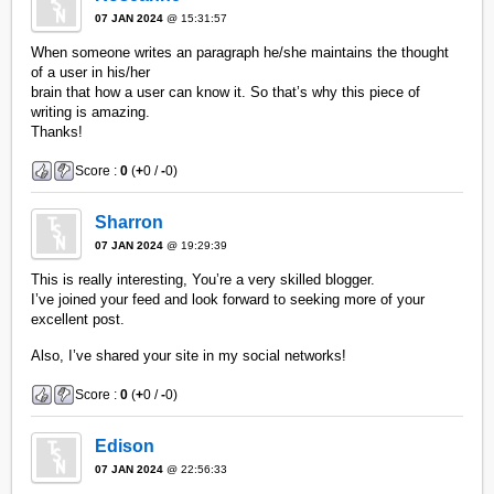
07 JAN 2024
@ 15:31:57
When someone writes an paragraph he/she maintains the thought
of a user in his/her
brain that how a user can know it. So that’s why this piece of
writing is amazing.
Thanks!
Score :
0
(
+
0 /
-
0)
Sharron
07 JAN 2024
@ 19:29:39
This is really interesting, You’re a very skilled blogger.
I’ve joined your feed and look forward to seeking more of your
excellent post.
Also, I’ve shared your site in my social networks!
Score :
0
(
+
0 /
-
0)
Edison
07 JAN 2024
@ 22:56:33