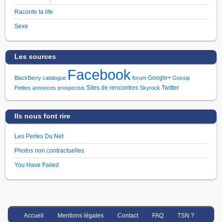
Raconte ta life
Sexe
Les sources
Facebook
Google+
BlackBerry
catalogue
forum
Gossip
Sites de rencontres
Twitter
Petites annonces
prospectus
Skyrock
Ils nous font rire
Les Perles Du Net
Photos non contractuelles
You Have Failed
Accueil
Mentions légales
Contact
FAQ
TSN ?