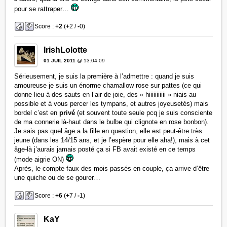
pour se rattraper…
Score :
+2
(
+
2 /
-
0)
IrishLolotte
01 JUIL 2011
@ 13:04:09
Sérieusement, je suis la première à l’admettre : quand je suis
amoureuse je suis un énorme chamallow rose sur pattes (ce qui
donne lieu à des sauts en l’air de joie, des « hiiiiiiiiiii » niais au
possible et à vous percer les tympans, et autres joyeusetés) mais
bordel c’est en
privé
(et souvent toute seule pcq je suis consciente
de ma connerie là-haut dans le bulbe qui clignote en rose bonbon).
Je sais pas quel âge a la fille en question, elle est peut-être très
jeune (dans les 14/15 ans, et je l’espère pour elle aha!), mais à cet
âge-là j’aurais jamais posté ça si FB avait existé en ce temps
(mode aigrie ON)
Après, le compte faux des mois passés en couple, ça arrive d’être
une quiche ou de se gourer…
Score :
+6
(
+
7 /
-
1)
KaY