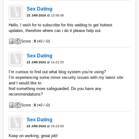
Sex Dating
22 JAN 2024
@ 13:56:46
Hello, I wish for to subscribe for this weblog to get hottest
updates, therefore where can i do it please help out.
Score :
0
(
+
0 /
-
0)
Sex Dating
22 JAN 2024
@ 14:21:25
I’m curious to find out what blog system you’re using?
I’m experiencing some minor security issues with my latest site
and I would like to
find something more safeguarded. Do you have any
recommendations?
Score :
0
(
+
0 /
-
0)
Sex Dating
22 JAN 2024
@ 19:23:50
Keep on working, great job!