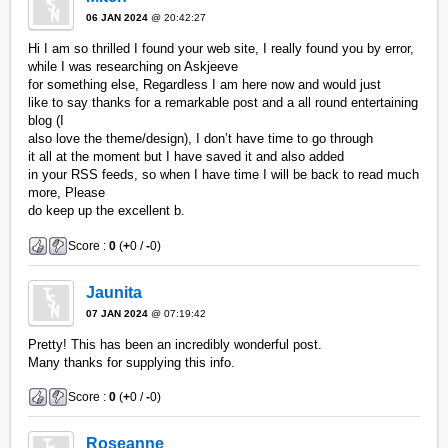
06 JAN 2024
@ 20:42:27
Hi I am so thrilled I found your web site, I really found you by error,
while I was researching on Askjeeve
for something else, Regardless I am here now and would just
like to say thanks for a remarkable post and a all round entertaining
blog (I
also love the theme/design), I don’t have time to go through
it all at the moment but I have saved it and also added
in your RSS feeds, so when I have time I will be back to read much
more, Please
do keep up the excellent b.
Score :
0
(
+
0 /
-
0)
Jaunita
07 JAN 2024
@ 07:19:42
Pretty! This has been an incredibly wonderful post.
Many thanks for supplying this info.
Score :
0
(
+
0 /
-
0)
Roseanne