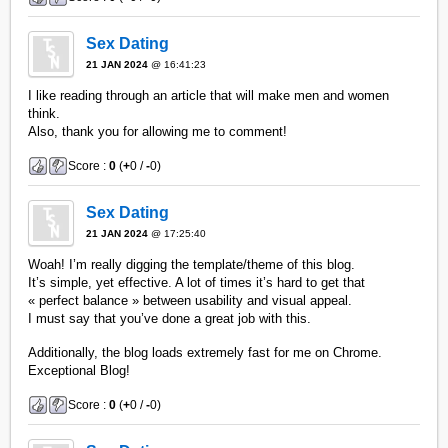
Sex Dating
21 JAN 2024
@ 16:41:23
I like reading through an article that will make men and women
think.
Also, thank you for allowing me to comment!
Score :
0
(
+
0 /
-
0)
Sex Dating
21 JAN 2024
@ 17:25:40
Woah! I’m really digging the template/theme of this blog.
It’s simple, yet effective. A lot of times it’s hard to get that
« perfect balance » between usability and visual appeal.
I must say that you’ve done a great job with this.
Additionally, the blog loads extremely fast for me on Chrome.
Exceptional Blog!
Score :
0
(
+
0 /
-
0)