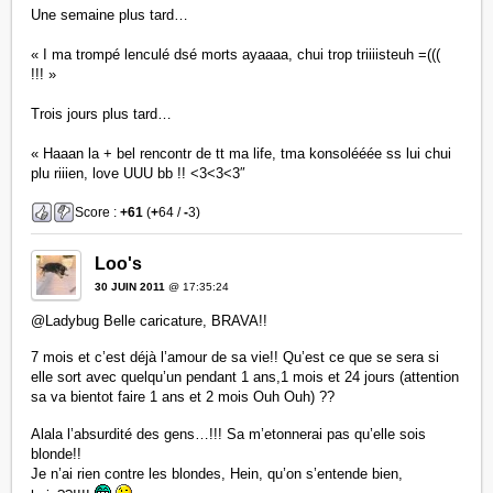
Une semaine plus tard…
« I ma trompé lenculé dsé morts ayaaaa, chui trop triiiisteuh =(((
!!! »
Trois jours plus tard…
« Haaan la + bel rencontr de tt ma life, tma konsolééée ss lui chui
plu riiien, love UUU bb !! <3<3<3″
Score :
+61
(
+
64 /
-
3)
Loo's
30 JUIN 2011
@ 17:35:24
@Ladybug Belle caricature, BRAVA!!
7 mois et c’est déjà l’amour de sa vie!! Qu’est ce que se sera si
elle sort avec quelqu’un pendant 1 ans,1 mois et 24 jours (attention
sa va bientot faire 1 ans et 2 mois Ouh Ouh) ??
Alala l’absurdité des gens…!!! Sa m’etonnerai pas qu’elle sois
blonde!!
Je n’ai rien contre les blondes, Hein, qu’on s’entende bien,