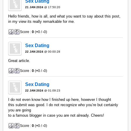
Sex Dating
21 JAN 2024
@ 17:50:20
Hello friends, how is all, and what you want to say about this post,
in my view its really remarkable for me.
Score :
0
(
+
0 /
-
0)
Sex Dating
22 JAN 2024
@ 00:00:28
Great article.
Score :
0
(
+
0 /
-
0)
Sex Dating
22 JAN 2024
@ 01:09:23
I do not even know how I finished up here, however I thought
this submit was good. I do not recognize who you’re but certainly
you are going
to a famous blogger in case you are not already. Cheers!
Score :
0
(
+
0 /
-
0)