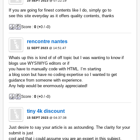
10 SEPT 2023
@ 07:22:19
If you are going for finest contents like I do, simply go to
see this site everyday as it offers quality contents, thanks
Score :
0
(
+
0 /
-
0)
rencontre nantes
11 SEPT 2023
@ 14:51:47
Whats up this is kind of of off topic but I was wanting to know if
blogs use WYSIWYG editors or if
you have to manually code with HTML. I’m starting
a blog soon but have no coding expertise so I wanted to get
guidance from someone with experience.
Any help would be enormously appreciated!
Score :
0
(
+
0 /
-
0)
tiny 4k discount
15 SEPT 2023
@ 04:37:38
Just desire to say your article is as astounding. The clarity for your
submit is just
cool and that i could assume you are an expert in this subject.