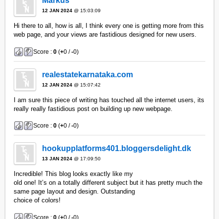
Markus
12 JAN 2024
@ 15:03:09
Hi there to all, how is all, I think every one is getting more from this
web page, and your views are fastidious designed for new users.
Score :
0
(
+
0 /
-
0)
realestatekarnataka.com
12 JAN 2024
@ 15:07:42
I am sure this piece of writing has touched all the internet users, its
really really fastidious post on building up new webpage.
Score :
0
(
+
0 /
-
0)
hookupplatforms401.bloggersdelight.dk
13 JAN 2024
@ 17:09:50
Incredible! This blog looks exactly like my
old one! It’s on a totally different subject but it has pretty much the
same page layout and design. Outstanding
choice of colors!
Score :
0
(
+
0 /
-
0)