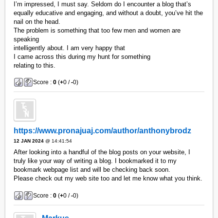
I’m impressed, I must say. Seldom do I encounter a blog that’s
equally educative and engaging, and without a doubt, you’ve hit the
nail on the head.
The problem is something that too few men and women are
speaking
intelligently about. I am very happy that
I came across this during my hunt for something
relating to this.
Score :
0
(
+
0 /
-
0)
https://www.pronajuaj.com/author/anthonybrodz
12 JAN 2024
@ 14:41:54
After looking into a handful of the blog posts on your website, I
truly like your way of writing a blog. I bookmarked it to my
bookmark webpage list and will be checking back soon.
Please check out my web site too and let me know what you think.
Score :
0
(
+
0 /
-
0)