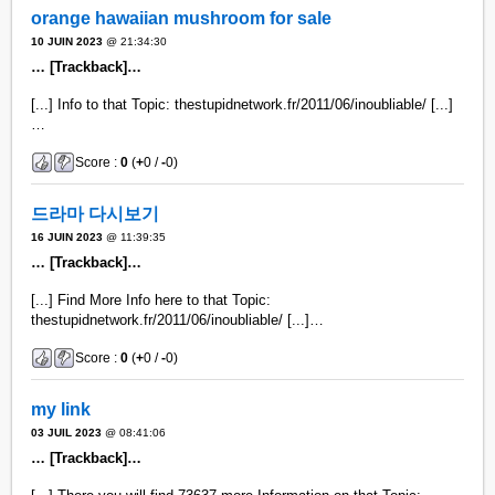
orange hawaiian mushroom for sale
10 JUIN 2023
@ 21:34:30
… [Trackback]…
[...] Info to that Topic: thestupidnetwork.fr/2011/06/inoubliable/ [...]
…
Score :
0
(
+
0 /
-
0)
드라마 다시보기
16 JUIN 2023
@ 11:39:35
… [Trackback]…
[...] Find More Info here to that Topic:
thestupidnetwork.fr/2011/06/inoubliable/ [...]…
Score :
0
(
+
0 /
-
0)
my link
03 JUIL 2023
@ 08:41:06
… [Trackback]…