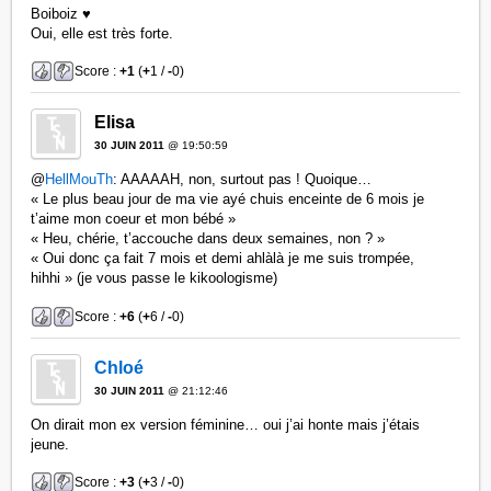
Boiboiz ♥
Oui, elle est très forte.
Score :
+1
(
+
1 /
-
0)
Elisa
30 JUIN 2011
@ 19:50:59
@
HellMouTh
: AAAAAH, non, surtout pas ! Quoique…
« Le plus beau jour de ma vie ayé chuis enceinte de 6 mois je
t’aime mon coeur et mon bébé »
« Heu, chérie, t’accouche dans deux semaines, non ? »
« Oui donc ça fait 7 mois et demi ahlàlà je me suis trompée,
hihhi » (je vous passe le kikoologisme)
Score :
+6
(
+
6 /
-
0)
Chloé
30 JUIN 2011
@ 21:12:46
On dirait mon ex version féminine… oui j’ai honte mais j’étais
jeune.
Score :
+3
(
+
3 /
-
0)