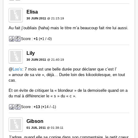
Elisa
30 JUIN 2011
@ 21:15:19
Au fait j’oubliais (haha) mais le titre m’a beaucoup fait rire lui aussi.
Score :
+1
(
+
1 /
-
0)
Lily
30 JUIN 2011
@ 21:40:19
@
Loo’s
: 7 mois est une belle durée pour déclarer que c’est l’
« amour de sa vie », déjà… Durée loin des kikoololesque, en tout
cas.
Et on évite de critiquer la « blondeur » de la demoiselle quand on a
du mal à différencier le « s » du « c ».
Score :
+13
(
+
14 /
-
1)
Gibson
01 JUIL 2011
@ 01:38:11
J’adore, quand elle se corrige dans son commentaire, le petit coeur