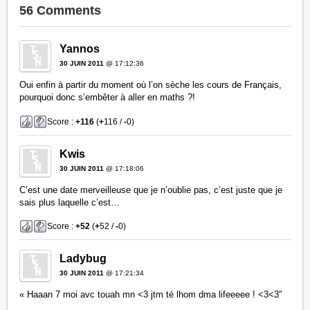
56 Comments
Yannos
30 JUIN 2011
@ 17:12:36
Oui enfin à partir du moment où l’on sèche les cours de Français,
pourquoi donc s’embêter à aller en maths ?!
Score :
+116
(
+
116 /
-
0)
Kwis
30 JUIN 2011
@ 17:18:06
C’est une date merveilleuse que je n’oublie pas, c’est juste que je
sais plus laquelle c’est…
Score :
+52
(
+
52 /
-
0)
Ladybug
30 JUIN 2011
@ 17:21:34
« Haaan 7 moi avc touah mn <3 jtm té lhom dma lifeeeee ! <3<3″