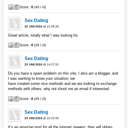
Score :
0
(
+
0 /
-
0)
Sex Dating
22 JAN 2024
@ 21:08:26
Great article, totally what I was looking for.
Score :
0
(
+
0 /
-
0)
Sex Dating
23 JAN 2024
@ 14:27:51
Do you have a spam problem on this site; I also am a blogger, and
I was wanting to know your situation; we
have created some nice methods and we are looking to exchange
methods with others, why not shoot me an email if interested.
Score :
0
(
+
0 /
-
0)
Sex Dating
23 JAN 2024
@ 15:10:55
It’s an amazing post for all the internet viewers; they will obtain