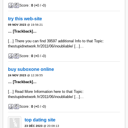
Score :
0
(
+
0 /
-
0)
try this web-site
09 NOV 2023
@ 19:56:21
… [Trackback]…
[...] There you can find 39597 additional Info to that Topic:
thestupidnetwork.fr/2011/06/inoubliable/ [...]…
Score :
0
(
+
0 /
-
0)
buy suboxone online
24 NOV 2023
@ 12:39:55
… [Trackback]…
[...] Read More Information here to that Topic:
thestupidnetwork.fr/2011/06/inoubliable/ [...]…
Score :
0
(
+
0 /
-
0)
top dating site
23 DÉC 2023
@ 20:08:13