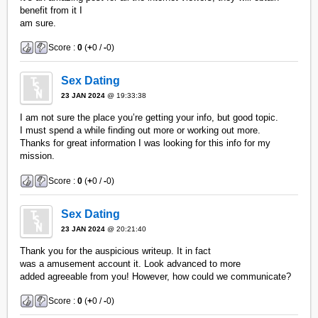
benefit from it I
am sure.
Score :
0
(
+
0 /
-
0)
Sex Dating
23 JAN 2024
@ 19:33:38
I am not sure the place you’re getting your info, but good topic.
I must spend a while finding out more or working out more.
Thanks for great information I was looking for this info for my
mission.
Score :
0
(
+
0 /
-
0)
Sex Dating
23 JAN 2024
@ 20:21:40
Thank you for the auspicious writeup. It in fact
was a amusement account it. Look advanced to more
added agreeable from you! However, how could we communicate?
Score :
0
(
+
0 /
-
0)