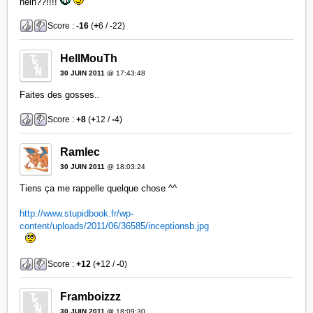
hein??!!!!
Score :
-16
(
+
6 /
-
22)
HellMouTh
30 JUIN 2011
@ 17:43:48
Faites des gosses..
Score :
+8
(
+
12 /
-
4)
Ramlec
30 JUIN 2011
@ 18:03:24
Tiens ça me rappelle quelque chose ^^
http://www.stupidbook.fr/wp-
content/uploads/2011/06/36585/inceptionsb.jpg
Score :
+12
(
+
12 /
-
0)
Framboizzz
30 JUIN 2011
@ 18:09:30