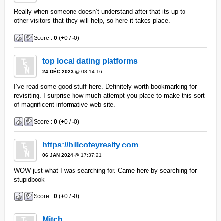
Really when someone doesn’t understand after that its up to
other visitors that they will help, so here it takes place.
Score :
0
(
+
0 /
-
0)
top local dating platforms
24 DÉC 2023
@ 08:14:16
I’ve read some good stuff here. Definitely worth bookmarking for
revisiting. I surprise how much attempt you place to make this sort
of magnificent informative web site.
Score :
0
(
+
0 /
-
0)
https://billcoteyrealty.com
06 JAN 2024
@ 17:37:21
WOW just what I was searching for. Came here by searching for
stupidbook
Score :
0
(
+
0 /
-
0)
Mitch