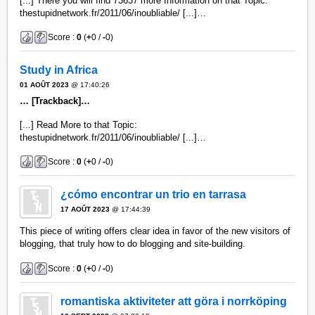
[...] There you will find 73637 more Information on that Topic:
thestupidnetwork.fr/2011/06/inoubliable/ [...]…
Score :
0
(
+
0 /
-
0)
Study in Africa
01 AOÛT 2023
@ 17:40:26
… [Trackback]…
[...] Read More to that Topic:
thestupidnetwork.fr/2011/06/inoubliable/ [...]…
Score :
0
(
+
0 /
-
0)
¿cómo encontrar un trio en tarrasa
17 AOÛT 2023
@ 17:44:39
This piece of writing offers clear idea in favor of the new visitors of
blogging, that truly how to do blogging and site-building.
Score :
0
(
+
0 /
-
0)
romantiska aktiviteter att göra i norrköping