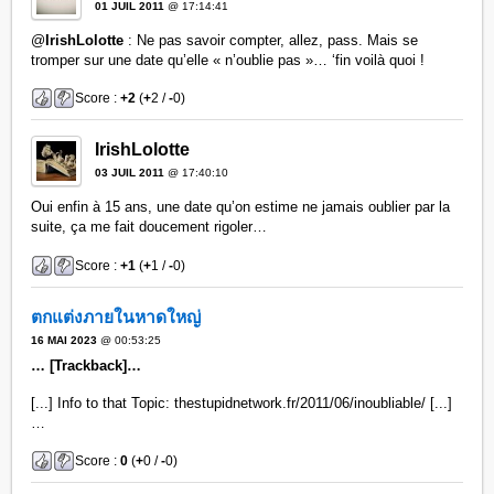
01 JUIL 2011
@ 17:14:41
@
IrishLolotte
: Ne pas savoir compter, allez, pass. Mais se
tromper sur une date qu’elle « n’oublie pas »… ‘fin voilà quoi !
Score :
+2
(
+
2 /
-
0)
IrishLolotte
03 JUIL 2011
@ 17:40:10
Oui enfin à 15 ans, une date qu’on estime ne jamais oublier par la
suite, ça me fait doucement rigoler…
Score :
+1
(
+
1 /
-
0)
ตกแต่งภายในหาดใหญ่
16 MAI 2023
@ 00:53:25
… [Trackback]…
[...] Info to that Topic: thestupidnetwork.fr/2011/06/inoubliable/ [...]
…
Score :
0
(
+
0 /
-
0)