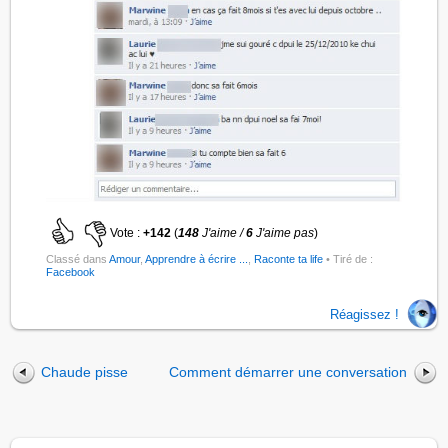
Vote :
+142
(
148
J'aime /
6
J'aime pas
)
Classé dans
Amour
,
Apprendre à écrire ...
,
Raconte ta life
• Tiré de :
Facebook
Réagissez !
Chaude pisse
Comment démarrer une conversation