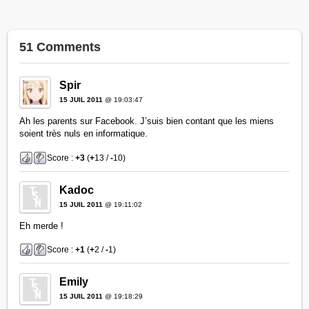
51 Comments
Spir
15 JUIL 2011
@ 19:03:47
Ah les parents sur Facebook. J’suis bien contant que les miens
soient très nuls en informatique.
Score :
+3
(
+
13 /
-
10)
Kadoc
15 JUIL 2011
@ 19:11:02
Eh merde !
Score :
+1
(
+
2 /
-
1)
Emily
15 JUIL 2011
@ 19:18:29