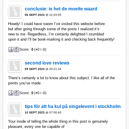
conclusie: is het de moeite waard
06 SEPT 2023
@ 21:03:05
Howdy! I could have sworn I’ve visited this website before
but after going through some of the posts I realized it’s
new to me. Regardless, I’m certainly delighted I stumbled
upon it and I’ll be book-marking it and checking back frequently!
Score :
0
(
+
0 /
-
0)
second love reviews
09 SEPT 2023
@ 20:21:34
There’s certainly a lot to know about this subject. I like all of the
points you’ve made.
Score :
0
(
+
0 /
-
0)
tips för att ha kul på singelevent i stockholm
10 SEPT 2023
@ 07:06:40
Your mode of telling the whole thing in this post is genuinely
pleasant, every one be capable of