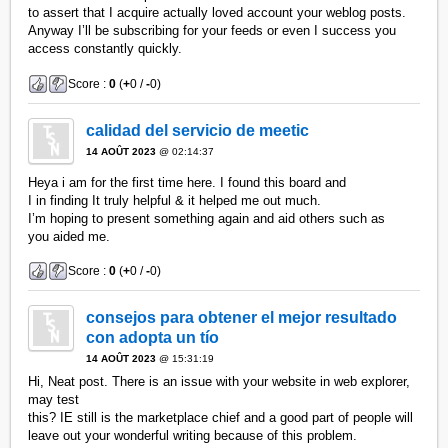
to assert that I acquire actually loved account your weblog posts.
Anyway I’ll be subscribing for your feeds or even I success you
access constantly quickly.
Score :
0
(
+
0 /
-
0)
calidad del servicio de meetic
14 AOÛT 2023
@ 02:14:37
Heya i am for the first time here. I found this board and
I in finding It truly helpful & it helped me out much.
I’m hoping to present something again and aid others such as
you aided me.
Score :
0
(
+
0 /
-
0)
consejos para obtener el mejor resultado
con adopta un tío
14 AOÛT 2023
@ 15:31:19
Hi, Neat post. There is an issue with your website in web explorer,
may test
this? IE still is the marketplace chief and a good part of people will
leave out your wonderful writing because of this problem.