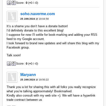
Score :
0
(
+
0 /
-
0)
soho.naverme.com
25 JAN 2024
@ 19:04:58
It’s a shame you don’t have a donate button!
I’d definitely donate to this excellent blog!
I suppose for now i’ll settle for book-marking and adding your RSS
feed to my Google account.
I look forward to brand new updates and will share this blog with my
Facebook group.
Talk soon!
Score :
0
(
+
0 /
-
0)
Maryann
25 JAN 2024
@ 19:50:22
Thank you a lot for sharing this with all folks you really recognize
what you’re talking approximately! Bookmarked.
Kindly also consult with my web site =). We will have a hyperlink
trade contract between us