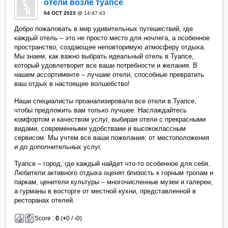
отели возле туапсе
04 OCT 2023
@ 14:47:43
Добро пожаловать в мир удивительных путешествий, где
каждый отель – это не просто место для ночлега, а особенное
пространство, создающее неповторимую атмосферу отдыха.
Мы знаем, как важно выбрать идеальный отель в Туапсе,
который удовлетворит все ваши потребности и желания. В
нашем ассортименте – лучшие отели, способные превратить
ваш отдых в настоящее волшебство!
Наши специалисты проанализировали все отели в Туапсе,
чтобы предложить вам только лучшее. Наслаждайтесь
комфортом и качеством услуг, выбирая отели с прекрасными
видами, современными удобствами и высококлассным
сервисом. Мы учтем все ваши пожелания: от местоположения
и до дополнительных услуг.
Туапсе – город, где каждый найдет что-то особенное для себя.
Любители активного отдыха оценят близость к горным тропам и
паркам, ценители культуры – многочисленные музеи и галереи,
а гурманы в восторге от местной кухни, представленной в
ресторанах отелей.
Score :
0
(
+
0 /
-
0)