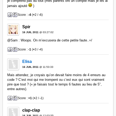
je comprend pas du tout (mes parents ont un compte mais je les ai
jamais ajouté
)
Score :
-4
(
+
2 /
-
6)
Spir
16 JUIL 2011
@ 03:27:02
@Sam : Woops. On m’excusera de cette petite faute..=/
Score :
-1
(
+
3 /
-
4)
Elisa
16 JUIL 2011
@ 11:53:33
Mais attendez, je croyais qu’on devait faire moins de 4 erreurs au
code ? C’est moi qui me trompent ou c’est eux qui sont vraiment
pire que tout ? (« je faisais tout le temps 6 fautes au lieu de 5″,
entre autres).
Score :
+1
(
+
2 /
-
1)
clap-clap
16 JUIL 2011
@ 12:03:55