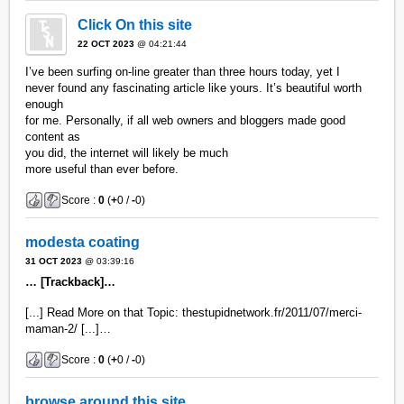
Click On this site
22 OCT 2023
@ 04:21:44
I’ve been surfing on-line greater than three hours today, yet I
never found any fascinating article like yours. It’s beautiful worth
enough
for me. Personally, if all web owners and bloggers made good
content as
you did, the internet will likely be much
more useful than ever before.
Score :
0
(
+
0 /
-
0)
modesta coating
31 OCT 2023
@ 03:39:16
… [Trackback]…
[...] Read More on that Topic: thestupidnetwork.fr/2011/07/merci-
maman-2/ [...]…
Score :
0
(
+
0 /
-
0)
browse around this site