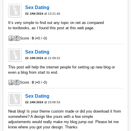
Sex Dating
22 JAN 2024
@ 13:21:40
It’s very simple to find out any topic on net as compared
to textbooks, as I found this post at this web page.
Score :
0
(
+
0 /
-
0)
Sex Dating
22 JAN 2024
@ 21:09:22
This post will help the internet people for setting up new blog or
even a blog from start to end.
Score :
0
(
+
0 /
-
0)
Sex Dating
22 JAN 2024
@ 23:06:53
Neat blog! Is your theme custom made or did you download it from
somewhere? A design like yours with a few simple
adjustements would really make my blog jump out. Please let me
know where you got your design. Thanks