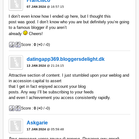
Francisco
07 JAN 2024
@ 16:57:15
I don’t even know how I ended up here, but I thought this
post was good. I don’t know who you are but definitely you’re going
to a famous blogger if you aren’t
already
Cheers!
Score :
0
(
+
0 /
-
0)
datingapp369.bloggersdelight.dk
13 JAN 2024
@ 21:24:15
Attractive section of content. I just stumbled upon your weblog and
in accession capital to assert
that I get in fact enjoyed account your blog
posts. Any way I’ll be subscribing to your feeds
and even I achievement you access consistently rapidly.
Score :
0
(
+
0 /
-
0)
Askgarie
17 JAN 2024
@ 05:59:48
Друг проходил через трудный период. Подарил ему яркий