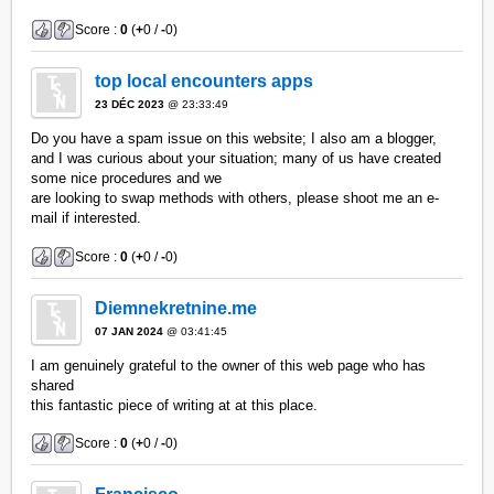
Score :
0
(
+
0 /
-
0)
top local encounters apps
23 DÉC 2023
@ 23:33:49
Do you have a spam issue on this website; I also am a blogger,
and I was curious about your situation; many of us have created
some nice procedures and we
are looking to swap methods with others, please shoot me an e-
mail if interested.
Score :
0
(
+
0 /
-
0)
Diemnekretnine.me
07 JAN 2024
@ 03:41:45
I am genuinely grateful to the owner of this web page who has
shared
this fantastic piece of writing at at this place.
Score :
0
(
+
0 /
-
0)