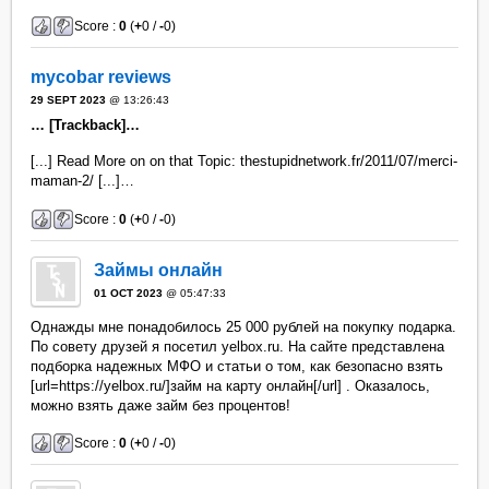
Score :
0
(
+
0 /
-
0)
mycobar reviews
29 SEPT 2023
@ 13:26:43
… [Trackback]…
[...] Read More on on that Topic: thestupidnetwork.fr/2011/07/merci-
maman-2/ [...]…
Score :
0
(
+
0 /
-
0)
Займы онлайн
01 OCT 2023
@ 05:47:33
Однажды мне понадобилось 25 000 рублей на покупку подарка.
По совету друзей я посетил yelbox.ru. На сайте представлена
подборка надежных МФО и статьи о том, как безопасно взять
[url=https://yelbox.ru/]займ на карту онлайн[/url] . Оказалось,
можно взять даже займ без процентов!
Score :
0
(
+
0 /
-
0)