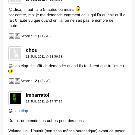
@Elisa, il faut faire 5 fautes ou moins
par contre, moi je me demande comment celui qui l’a eu sait qu’il a
fait 0 faute vu que quand on l’a, on ne sait pas le nombre de
faute…
Score :
+1
(
+
1 /
-
0)
chou
16 JUIL 2011
@ 13:56:13
@clap-clap: il suffit de demander quand ils te disent que tu l’as eu
Score :
+2
(
+
2 /
-
0)
Imbarratol
16 JUIL 2011
@ 17:57:39
@
clap-clap
:
Du fait de prendre les autres pour des cons.
Volume Un : L’ouvrir (non sans mépris sarcastique) avant de poser