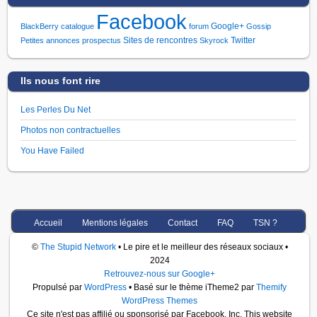
Facebook
Google+
BlackBerry
catalogue
forum
Gossip
Sites de rencontres
Twitter
Petites annonces
prospectus
Skyrock
Ils nous font rire
Les Perles Du Net
Photos non contractuelles
You Have Failed
Accueil
Mentions légales
Contact
FAQ
TSN ?
©
The Stupid Network
• Le pire et le meilleur des réseaux sociaux •
2024
Retrouvez-nous sur Google+
Propulsé par
WordPress
• Basé sur le thème iTheme2 par
Themify
WordPress Themes
Ce site n'est pas affilié ou sponsorisé par Facebook, Inc. This website