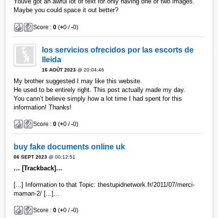
Youve got an awful lot of text for only having one or two images.
Maybe you could space it out better?
Score :
0
(
+
0 /
-
0)
los servicios ofrecidos por las escorts de
lleida
16 AOÛT 2023
@ 20:04:46
My brother suggested I may like this website.
He used to be entirely right. This post actually made my day.
You cann’t believe simply how a lot time I had spent for this
information! Thanks!
Score :
0
(
+
0 /
-
0)
buy fake documents online uk
06 SEPT 2023
@ 00:12:51
… [Trackback]…
[...] Information to that Topic: thestupidnetwork.fr/2011/07/merci-
maman-2/ [...]…
Score :
0
(
+
0 /
-
0)