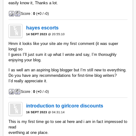
easily know it, Thanks a lot.
Score :
0
(
+
0 /
-
0)
hayes escorts
14 SEPT 2023
@ 20:55:10
Hmm it looks like your site ate my first comment (it was super
long) so
I guess I’ll just sum it up what I wrote and say, I’m thoroughly
enjoying your blog.
I as well am an aspiring blog blogger but I’m still new to everything.
Do you have any recommendations for first-time blog writers?
I’d really appreciate it.
Score :
0
(
+
0 /
-
0)
introduction to girlcore discounts
16 SEPT 2023
@ 04:31:14
This is my first time go to see at here and i am in fact impressed to
read
everthing at one place.