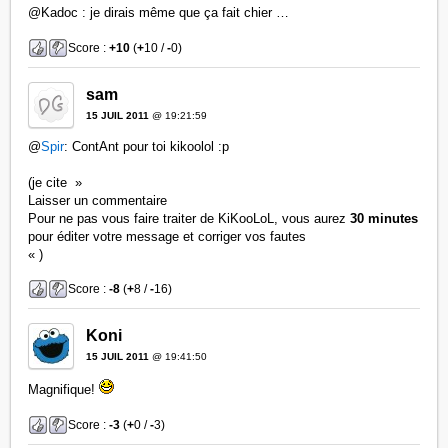
@Kadoc : je dirais même que ça fait chier …
Score :
+10
(
+
10 /
-
0)
sam
15 JUIL 2011
@ 19:21:59
@
Spir
: ContAnt pour toi kikoolol :p
(je cite »
Laisser un commentaire
Pour ne pas vous faire traiter de KiKooLoL, vous aurez
30 minutes
pour éditer votre message et corriger vos fautes
« )
Score :
-8
(
+
8 /
-
16)
Koni
15 JUIL 2011
@ 19:41:50
Magnifique!
Score :
-3
(
+
0 /
-
3)