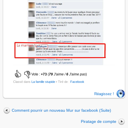
Vote :
+73
(
79
J'aime /
6
J'aime pas
)
Classé dans
La famille stupide
• Tiré de :
Facebook
Réagissez !
Comment pourrir un nouveau Mur sur facebook (Suite)
Piratage de compte