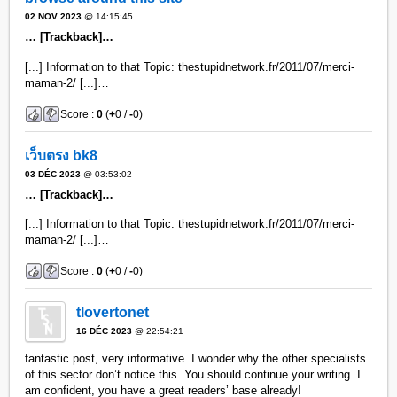
02 NOV 2023
@ 14:15:45
… [Trackback]…
[...] Information to that Topic: thestupidnetwork.fr/2011/07/merci-
maman-2/ [...]…
Score :
0
(
+
0 /
-
0)
เว็บตรง bk8
03 DÉC 2023
@ 03:53:02
… [Trackback]…
[...] Information to that Topic: thestupidnetwork.fr/2011/07/merci-
maman-2/ [...]…
Score :
0
(
+
0 /
-
0)
tlovertonet
16 DÉC 2023
@ 22:54:21
fantastic post, very informative. I wonder why the other specialists
of this sector don’t notice this. You should continue your writing. I
am confident, you have a great readers’ base already!