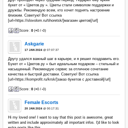
букет от « Цветов.ру ». Цветы стали символом поддержки и
дружбы. Рекомендую всем, кто хочет поднять настроение
близким. Советую! Вот ссылка
[url=https://slovolom.ru/tihoretsk/]магазин цветов[/url]
Score :
0
(
+
0 /
-
0)
Askgarie
17 JAN 2024
@ 07:07:37
Другу удался важный шаг в карьере, и я решил поздравить его.
Букет от « Цветов.ру » был идеальным подарком – стильный и
насыщенный. Рекомендую сервис за отличное сочетание
качества и быстрой доставки. Советую! Вот ссылка
[url=https://komprofit.ru/krsk/]заказ букетов с доставкой[/url]
Score :
0
(
+
0 /
-
0)
Female Escorts
20 JAN 2024
@ 00:17:31
Hi my loved one! I want to say that this post is awesome, great
written and include approximately all important infos. I¦d like to look
extra posts like this .