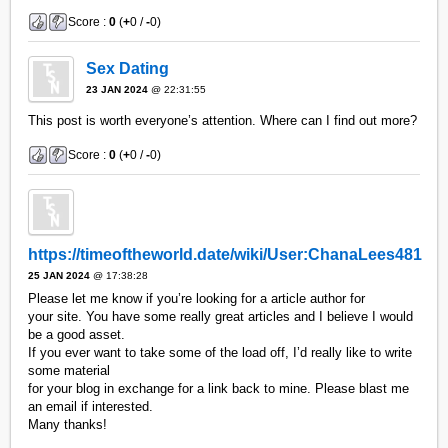
Score :
0
(
+
0 /
-
0)
Sex Dating
23 JAN 2024
@ 22:31:55
This post is worth everyone’s attention. Where can I find out more?
Score :
0
(
+
0 /
-
0)
https://timeoftheworld.date/wiki/User:ChanaLees481
25 JAN 2024
@ 17:38:28
Please let me know if you’re looking for a article author for
your site. You have some really great articles and I believe I would
be a good asset.
If you ever want to take some of the load off, I’d really like to write
some material
for your blog in exchange for a link back to mine. Please blast me
an email if interested.
Many thanks!