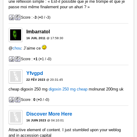
une réflexion simple : « Est-il possible que je me trompe et que je
passe moi même finalement pour un ahuri ? »
Score :
-3
(
+
0 /
-
3)
Imbarratol
16 JUIL 2011
@ 17:58:30
@
chou
: J’aime ce
Score :
+1
(
+
1 /
-
0)
Yfvgpd
22 FÉV 2023
@ 20:31:45
cheap digoxin 250 mg
digoxin 250 mg cheap
molnunat 200mg uk
Score :
0
(
+
0 /
-
0)
Discover More Here
16 JUIN 2023
@ 04:10:01
Attractive element of content. I just stumbled upon your weblog
and in accession capital