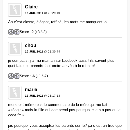
Claire
15 JUIL 2011
@ 20:29:10
Ah c’est classe, élégant, raffiné, les mots me manquent lol
Score :
0
(
+
3 /
-
3)
chou
15 JUIL 2011
@ 21:30:44
je compatis, j’ai ma maman sur facebook aussi! ils savent plus
quoi faire les parents faut croire arrivés à la retraite!
Score :
-6
(
+
1 /
-
7)
marie
15 JUIL 2011
@ 23:17:13
moi c est même pas le commentaire de la mère qui me fait
« réagir » mais la fille qui comprend pas pourquoi elle n a pas eu le
code ^^ »
pis pourquoi vous acceptez les parents sur fb? ça c est un truc que