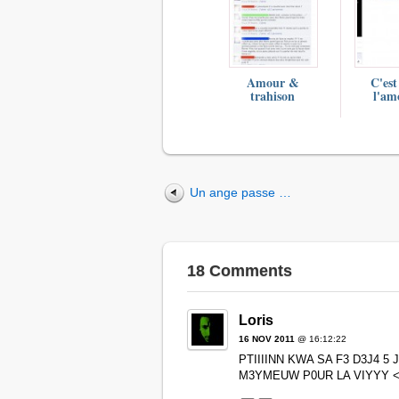
Amour &
C'est
trahison
l'am
Un ange passe …
18 Comments
Loris
16 NOV 2011
@ 16:12:22
PTIIIINN KWA SA F3 D3J4
M3YMEUW P0UR LA VIYYY <