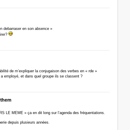
en debarraser en son absence »
irer?
mabilité de m’expliquer la conjugaison des verbes en « rde »
a employé, et dans quel groupe ils se classent ?
rthem
S LE MEME » ça en dit long sur l’agenda des fréquentations.
erie depuis plusieurs années.