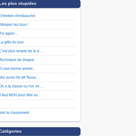
Les plus stupides
Entretien d'embauche.
Attrapez les tous !
Try again ...
La gifle du jour
C'est plus simple de le d ...
Technique de drague
Et une bonne année...
Moi aussi j'te dit "fuuuc ...
On a la classe ou l'on ne ...
Il faut MSN pour être su ...
Voir le classement
Catégories