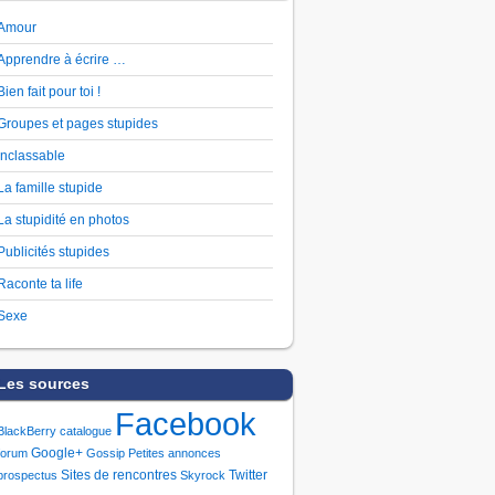
Amour
Apprendre à écrire …
Bien fait pour toi !
Groupes et pages stupides
Inclassable
La famille stupide
La stupidité en photos
Publicités stupides
Raconte ta life
Sexe
Les sources
Facebook
BlackBerry
catalogue
Google+
forum
Gossip
Petites annonces
Sites de rencontres
Twitter
prospectus
Skyrock