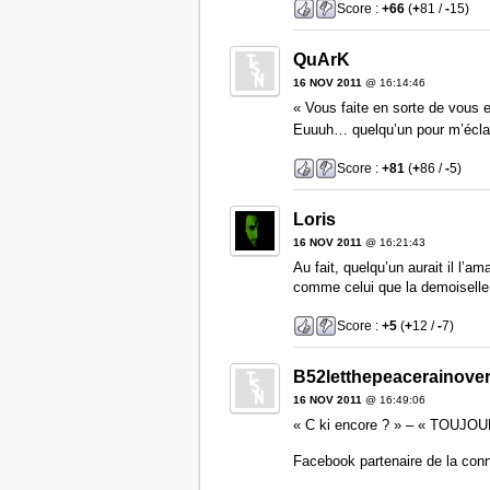
Score :
+66
(
+
81 /
-
15)
QuArK
16 NOV 2011
@ 16:14:46
« Vous faite en sorte de vous 
Euuuh… quelqu’un pour m’écla
Score :
+81
(
+
86 /
-
5)
Loris
16 NOV 2011
@ 16:21:43
Au fait, quelqu’un aurait il l’a
comme celui que la demoiselle 
Score :
+5
(
+
12 /
-
7)
B52letthepeacerainove
16 NOV 2011
@ 16:49:06
« C ki encore ? » – « TOUJOUR
Facebook partenaire de la conn