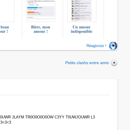
 beau
Bière, mon
Un amour
our !
amour !
indisponible
Réagissez !
Petits clashs entre amis
 5 J0UWR JLAYM TR0O0O0O0OW C3YY T0UWJOUWR L3
3<3<3