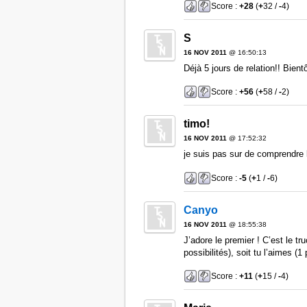
Score :
+28
(
+
32 /
-
4)
S
16 NOV 2011
@ 16:50:13
Déjà 5 jours de relation!! Bient
Score :
+56
(
+
58 /
-
2)
timo!
16 NOV 2011
@ 17:52:32
je suis pas sur de comprendre l
Score :
-5
(
+
1 /
-
6)
Canyo
16 NOV 2011
@ 18:55:38
J’adore le premier ! C’est le tru
possibilités), soit tu l’aimes (1 
Score :
+11
(
+
15 /
-
4)