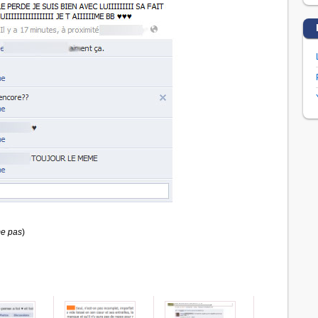
me pas
)