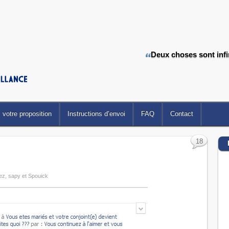
Deux choses sont infin
votre proposition
Instructions d’envoi
FAQ
Contact
18
chez, sapy et Spouick