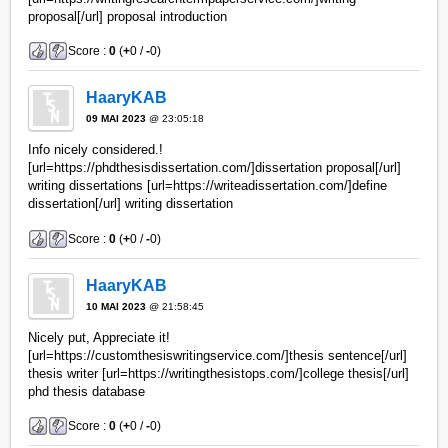
proposal[/url] proposal introduction
Score :
0
(
+
0 /
-
0)
HaaryKAB
09 MAI 2023
@ 23:05:18
Info nicely considered.!
[url=https://phdthesisdissertation.com/]dissertation proposal[/url]
writing dissertations [url=https://writeadissertation.com/]define
dissertation[/url] writing dissertation
Score :
0
(
+
0 /
-
0)
HaaryKAB
10 MAI 2023
@ 21:58:45
Nicely put, Appreciate it!
[url=https://customthesiswritingservice.com/]thesis sentence[/url]
thesis writer [url=https://writingthesistops.com/]college thesis[/url]
phd thesis database
Score :
0
(
+
0 /
-
0)