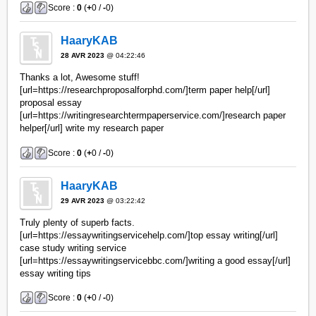
Score :
0
(
+
0 /
-
0)
HaaryKAB
28 AVR 2023
@ 04:22:46
Thanks a lot, Awesome stuff!
[url=https://researchproposalforphd.com/]term paper help[/url]
proposal essay
[url=https://writingresearchtermpaperservice.com/]research paper
helper[/url] write my research paper
Score :
0
(
+
0 /
-
0)
HaaryKAB
29 AVR 2023
@ 03:22:42
Truly plenty of superb facts.
[url=https://essaywritingservicehelp.com/]top essay writing[/url]
case study writing service
[url=https://essaywritingservicebbc.com/]writing a good essay[/url]
essay writing tips
Score :
0
(
+
0 /
-
0)