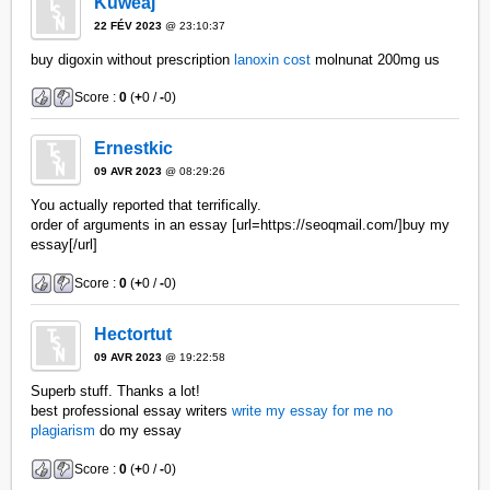
Kuweaj
22 FÉV 2023
@ 23:10:37
buy digoxin without prescription
lanoxin cost
molnunat 200mg us
Score :
0
(
+
0 /
-
0)
Ernestkic
09 AVR 2023
@ 08:29:26
You actually reported that terrifically.
order of arguments in an essay [url=https://seoqmail.com/]buy my
essay[/url]
Score :
0
(
+
0 /
-
0)
Hectortut
09 AVR 2023
@ 19:22:58
Superb stuff. Thanks a lot!
best professional essay writers
write my essay for me no
plagiarism
do my essay
Score :
0
(
+
0 /
-
0)