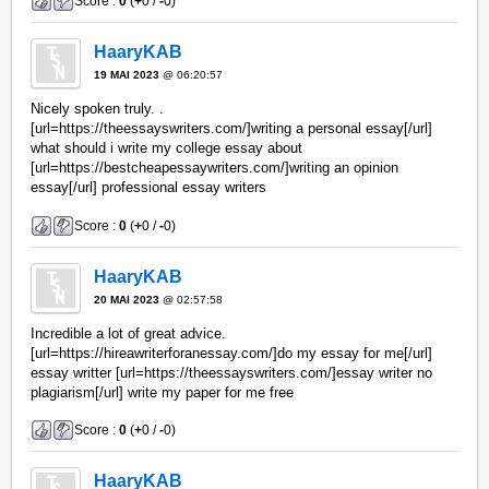
Score :
0
(
+
0 /
-
0)
HaaryKAB
19 MAI 2023
@ 06:20:57
Nicely spoken truly. .
[url=https://theessayswriters.com/]writing a personal essay[/url]
what should i write my college essay about
[url=https://bestcheapessaywriters.com/]writing an opinion
essay[/url] professional essay writers
Score :
0
(
+
0 /
-
0)
HaaryKAB
20 MAI 2023
@ 02:57:58
Incredible a lot of great advice.
[url=https://hireawriterforanessay.com/]do my essay for me[/url]
essay writter [url=https://theessayswriters.com/]essay writer no
plagiarism[/url] write my paper for me free
Score :
0
(
+
0 /
-
0)
HaaryKAB