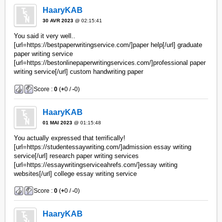
HaaryKAB
30 AVR 2023
@ 02:15:41
You said it very well..
[url=https://bestpaperwritingservice.com/]paper help[/url] graduate
paper writing service
[url=https://bestonlinepaperwritingservices.com/]professional paper
writing service[/url] custom handwriting paper
Score :
0
(
+
0 /
-
0)
HaaryKAB
01 MAI 2023
@ 01:15:48
You actually expressed that terrifically!
[url=https://studentessaywriting.com/]admission essay writing
service[/url] research paper writing services
[url=https://essaywritingserviceahrefs.com/]essay writing
websites[/url] college essay writing service
Score :
0
(
+
0 /
-
0)
HaaryKAB