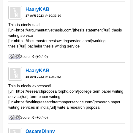
HaaryKAB
17 AVR 2023
@ 10:33:10
This is nicely said. .
[url=https://argumentativethesis.com/]thesis statement[/url] thesis
writing service
[url=https://bestmasterthesiswritingservice.com/]working
thesis[/url] bachelor thesis writing service
Score :
0
(
+
0 /
-
0)
HaaryKAB
18 AVR 2023
@ 11:40:52
This is nicely expressed! .
[url=https://researchproposalforphd.com/]college term paper writing
service[/url] term paper writing
[url=https://writingresearchtermpaperservice.com/]research paper
writing services in india[/url] write a research proposal
Score :
0
(
+
0 /
-
0)
OscarsDinny