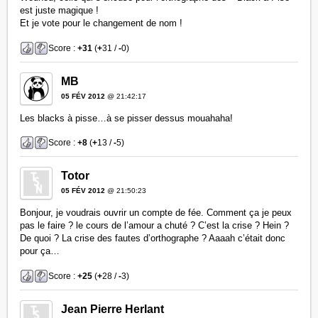
est juste magique !
Et je vote pour le changement de nom !
Score :
+31
(
+
31 /
-
0)
MB
05 FÉV 2012
@ 21:42:17
Les blacks à pisse…à se pisser dessus mouahaha!
Score :
+8
(
+
13 /
-
5)
Totor
05 FÉV 2012
@ 21:50:23
Bonjour, je voudrais ouvrir un compte de fée. Comment ça je peux
pas le faire ? le cours de l’amour a chuté ? C’est la crise ? Hein ?
De quoi ? La crise des fautes d’orthographe ? Aaaah c’était donc
pour ça…
Score :
+25
(
+
28 /
-
3)
Jean Pierre Herlant