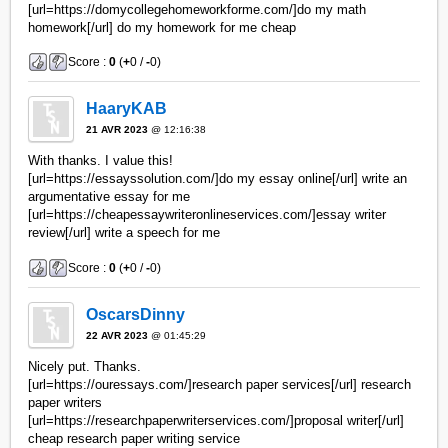
[url=https://domycollegehomeworkforme.com/]do my math
homework[/url] do my homework for me cheap
Score :
0
(
+
0 /
-
0)
HaaryKAB
21 AVR 2023
@ 12:16:38
With thanks. I value this!
[url=https://essayssolution.com/]do my essay online[/url] write an
argumentative essay for me
[url=https://cheapessaywriteronlineservices.com/]essay writer
review[/url] write a speech for me
Score :
0
(
+
0 /
-
0)
OscarsDinny
22 AVR 2023
@ 01:45:29
Nicely put. Thanks.
[url=https://ouressays.com/]research paper services[/url] research
paper writers
[url=https://researchpaperwriterservices.com/]proposal writer[/url]
cheap research paper writing service