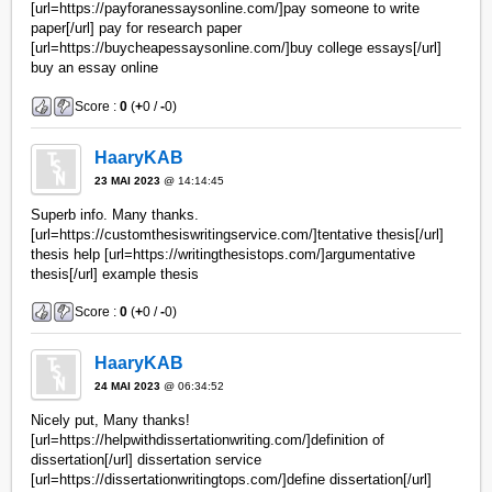
[url=https://payforanessaysonline.com/]pay someone to write
paper[/url] pay for research paper
[url=https://buycheapessaysonline.com/]buy college essays[/url]
buy an essay online
Score :
0
(
+
0 /
-
0)
HaaryKAB
23 MAI 2023
@ 14:14:45
Superb info. Many thanks.
[url=https://customthesiswritingservice.com/]tentative thesis[/url]
thesis help [url=https://writingthesistops.com/]argumentative
thesis[/url] example thesis
Score :
0
(
+
0 /
-
0)
HaaryKAB
24 MAI 2023
@ 06:34:52
Nicely put, Many thanks!
[url=https://helpwithdissertationwriting.com/]definition of
dissertation[/url] dissertation service
[url=https://dissertationwritingtops.com/]define dissertation[/url]