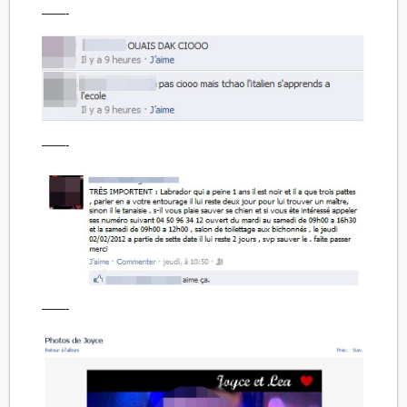
——-
——-
——-