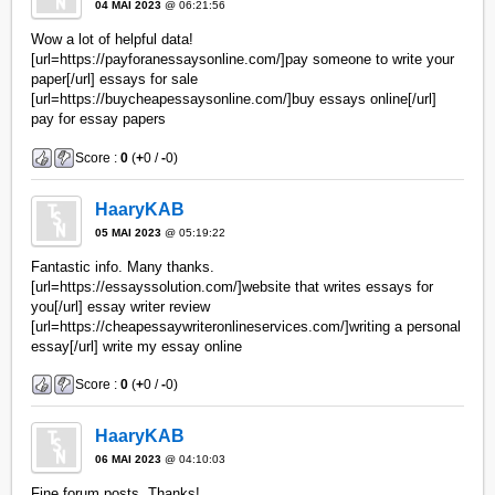
04 MAI 2023
@ 06:21:56
Wow a lot of helpful data!
[url=https://payforanessaysonline.com/]pay someone to write your
paper[/url] essays for sale
[url=https://buycheapessaysonline.com/]buy essays online[/url]
pay for essay papers
Score :
0
(
+
0 /
-
0)
HaaryKAB
05 MAI 2023
@ 05:19:22
Fantastic info. Many thanks.
[url=https://essayssolution.com/]website that writes essays for
you[/url] essay writer review
[url=https://cheapessaywriteronlineservices.com/]writing a personal
essay[/url] write my essay online
Score :
0
(
+
0 /
-
0)
HaaryKAB
06 MAI 2023
@ 04:10:03
Fine forum posts. Thanks!