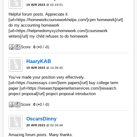
19 AVR 2023
@ 02:19:51
Helpful forum posts. Appreciate it.
[url=https://homeworkcourseworkhelps.com/]cpm homework[/url]
do my accounting homework
[url=https://helpmedomyxyzhomework.com/]coursework
writers[/url] my child refuses to do homework
Score :
0
(
+
0 /
-
0)
HaaryKAB
19 AVR 2023
@ 14:36:40
You’ve made your position very effectively..
[url=https://ouressays.com/]term papers[/url] buy college term
paper [url=https://researchpaperwriterservices.com/]research
project proposal[/url] project proposal introduction
Score :
0
(
+
0 /
-
0)
OscarsDinny
20 AVR 2023
@ 02:34:46
Amazing forum posts. Many thanks.