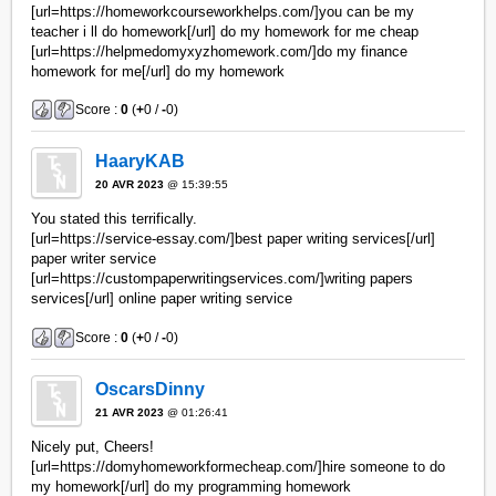
[url=https://homeworkcourseworkhelps.com/]you can be my
teacher i ll do homework[/url] do my homework for me cheap
[url=https://helpmedomyxyzhomework.com/]do my finance
homework for me[/url] do my homework
Score :
0
(
+
0 /
-
0)
HaaryKAB
20 AVR 2023
@ 15:39:55
You stated this terrifically.
[url=https://service-essay.com/]best paper writing services[/url]
paper writer service
[url=https://custompaperwritingservices.com/]writing papers
services[/url] online paper writing service
Score :
0
(
+
0 /
-
0)
OscarsDinny
21 AVR 2023
@ 01:26:41
Nicely put, Cheers!
[url=https://domyhomeworkformecheap.com/]hire someone to do
my homework[/url] do my programming homework