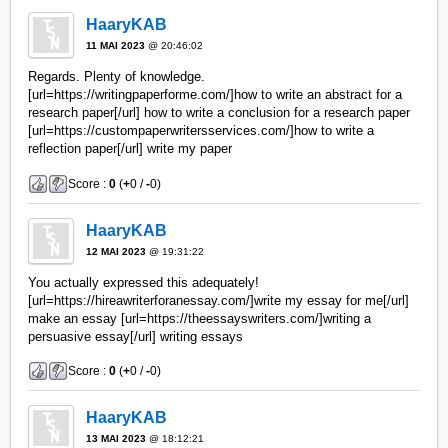
HaaryKAB
11 MAI 2023
@ 20:46:02
Regards. Plenty of knowledge.
[url=https://writingpaperforme.com/]how to write an abstract for a
research paper[/url] how to write a conclusion for a research paper
[url=https://custompaperwritersservices.com/]how to write a
reflection paper[/url] write my paper
Score :
0
(
+
0 /
-
0)
HaaryKAB
12 MAI 2023
@ 19:31:22
You actually expressed this adequately!
[url=https://hireawriterforanessay.com/]write my essay for me[/url]
make an essay [url=https://theessayswriters.com/]writing a
persuasive essay[/url] writing essays
Score :
0
(
+
0 /
-
0)
HaaryKAB
13 MAI 2023
@ 18:12:21