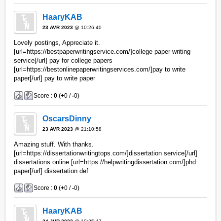
HaaryKAB
23 AVR 2023
@ 10:26:40
Lovely postings, Appreciate it.
[url=https://bestpaperwritingservice.com/]college paper writing
service[/url] pay for college papers
[url=https://bestonlinepaperwritingservices.com/]pay to write
paper[/url] pay to write paper
Score :
0
(
+
0 /
-
0)
OscarsDinny
23 AVR 2023
@ 21:10:58
Amazing stuff. With thanks.
[url=https://dissertationwritingtops.com/]dissertation service[/url]
dissertations online [url=https://helpwritingdissertation.com/]phd
paper[/url] dissertation def
Score :
0
(
+
0 /
-
0)
HaaryKAB