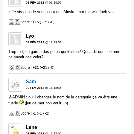
06 FÉV 2012
@ 01:29:59
« Je vis dans le seul bus » de l’Alaska, into the wild fuck yea
Score :
+15
(
+
15 /
-
0)
Lyo
06 FÉV 2012
@ 12:39:58
Trop fort, ce gars a des potes qui lévitent! Qui a dit que l’homme
ne savait pas voler?
Score :
+21
(
+
21 /
-
0)
Sam
06 FÉV 2012
@ 14:48:45
@ADMIN : oui ! changez le nom de la catégorie ça va être une
tuerie
(jeu de mot non voulu :p)
Score :
-1
(
+
1 /
-
2)
Lene
06 FÉV 2012
@ 19:27:02