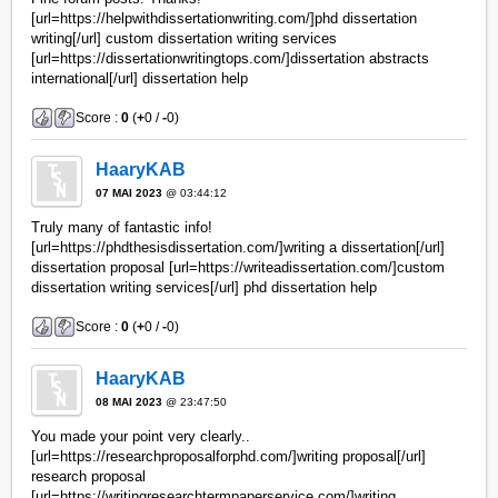
[url=https://helpwithdissertationwriting.com/]phd dissertation
writing[/url] custom dissertation writing services
[url=https://dissertationwritingtops.com/]dissertation abstracts
international[/url] dissertation help
Score :
0
(
+
0 /
-
0)
HaaryKAB
07 MAI 2023
@ 03:44:12
Truly many of fantastic info!
[url=https://phdthesisdissertation.com/]writing a dissertation[/url]
dissertation proposal [url=https://writeadissertation.com/]custom
dissertation writing services[/url] phd dissertation help
Score :
0
(
+
0 /
-
0)
HaaryKAB
08 MAI 2023
@ 23:47:50
You made your point very clearly..
[url=https://researchproposalforphd.com/]writing proposal[/url]
research proposal
[url=https://writingresearchtermpaperservice.com/]writing