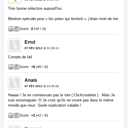
Très bonne sélection aujourd’hui.
Mention spéciale pour « les potes qui lévitent », j’étais mort de rire.
Score :
0
(
+
0 /
-
0)
Errol
07 FÉV 2012
@ 02:36:13
Compte de fail
Score :
+6
(
+
6 /
-
0)
Anais
07 FÉV 2012
@ 23:45:28
Haaaa ! Je ne connaissais pas le site ( Cliclicroulette ) . Mais Je
suis estomaquée :O Je crois qu’ils ne vivent pas dans le même
monde que nous. Seule explication valable !
Score :
+2
(
+
2 /
-
0)