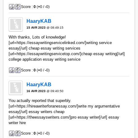
Score :
0
(
+
0 /
-
0)
HaaryKAB
15 AVR 2023
@ 08:49:15
With thanks, Lots of knowledge!
[url=https://essaywritingservicelinked.com/]writing service
essay[/url] cheap essay writing services
[url=https://essaywritingservicetop.com/]cheap essay writing[/url]
college application essay writing service
Score :
0
(
+
0 /
-
0)
HaaryKAB
16 AVR 2023
@ 09:40:50
You actually reported that superbly.
[url=https://hireawriterforanessay.com/]write my argumentative
essay[/url] essay writers cheap
[url=https://theessayswriters.com/]pro essay writer[/url] essay
writer hire
Score :
0
(
+
0 /
-
0)