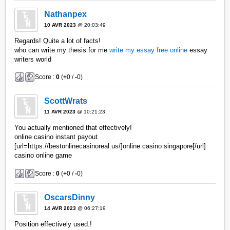
Nathanpex
10 AVR 2023
@ 20:03:49
Regards! Quite a lot of facts!
who can write my thesis for me
write my essay free online
essay
writers world
Score :
0
(
+
0 /
-
0)
ScottWrats
11 AVR 2023
@ 10:21:23
You actually mentioned that effectively!
online casino instant payout
[url=https://bestonlinecasinoreal.us/]online casino singapore[/url]
casino online game
Score :
0
(
+
0 /
-
0)
OscarsDinny
14 AVR 2023
@ 06:27:19
Position effectively used.!