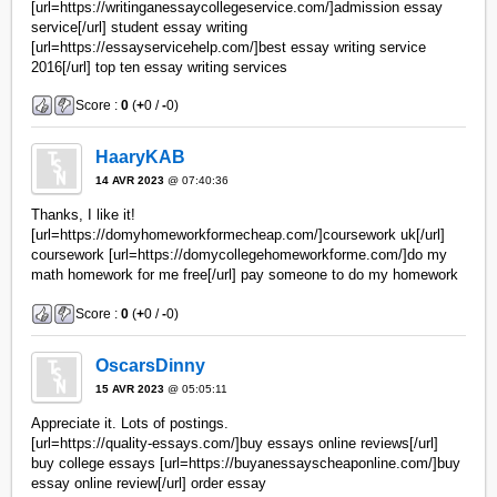
[url=https://writinganessaycollegeservice.com/]admission essay
service[/url] student essay writing
[url=https://essayservicehelp.com/]best essay writing service
2016[/url] top ten essay writing services
Score :
0
(
+
0 /
-
0)
HaaryKAB
14 AVR 2023
@ 07:40:36
Thanks, I like it!
[url=https://domyhomeworkformecheap.com/]coursework uk[/url]
coursework [url=https://domycollegehomeworkforme.com/]do my
math homework for me free[/url] pay someone to do my homework
Score :
0
(
+
0 /
-
0)
OscarsDinny
15 AVR 2023
@ 05:05:11
Appreciate it. Lots of postings.
[url=https://quality-essays.com/]buy essays online reviews[/url]
buy college essays [url=https://buyanessayscheaponline.com/]buy
essay online review[/url] order essay