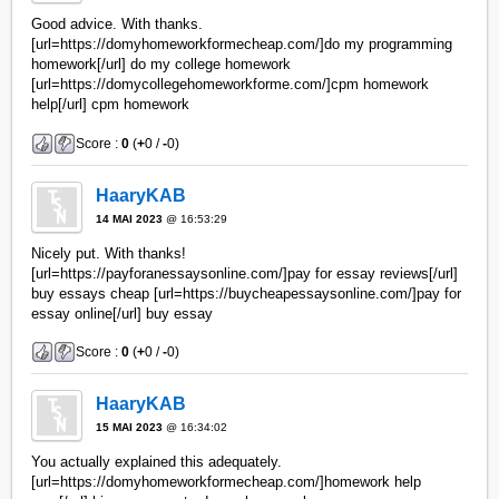
Good advice. With thanks.
[url=https://domyhomeworkformecheap.com/]do my programming
homework[/url] do my college homework
[url=https://domycollegehomeworkforme.com/]cpm homework
help[/url] cpm homework
Score :
0
(
+
0 /
-
0)
HaaryKAB
14 MAI 2023
@ 16:53:29
Nicely put. With thanks!
[url=https://payforanessaysonline.com/]pay for essay reviews[/url]
buy essays cheap [url=https://buycheapessaysonline.com/]pay for
essay online[/url] buy essay
Score :
0
(
+
0 /
-
0)
HaaryKAB
15 MAI 2023
@ 16:34:02
You actually explained this adequately.
[url=https://domyhomeworkformecheap.com/]homework help