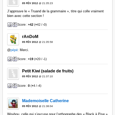
05 FÉV 2012
@ 21:35:23
J’approuve le « Truand de la grammaire », titre qui colle vraiment
bien avec cette section !
Score :
+42
(
+
42 /
-
0)
rAnDoM
05 FÉV 2012
@ 21:35:58
@
pépé
: Merci.
Score :
+19
(
+
20 /
-
1)
Petit Kiwi (salade de fruits)
05 FÉV 2012
@ 21:37:10
Score :
0
(
+
4 /
-
4)
Mademoiselle Catherine
05 FÉV 2012
@ 21:38:04
Wouhou, celle qui s’excuse pour l’orthographe des « Black à Pise »