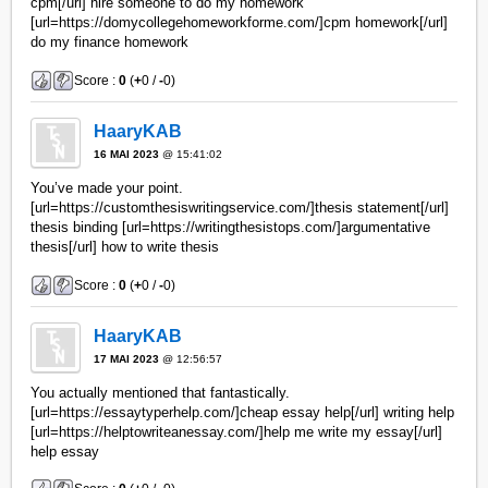
cpm[/url] hire someone to do my homework
[url=https://domycollegehomeworkforme.com/]cpm homework[/url]
do my finance homework
Score :
0
(
+
0 /
-
0)
HaaryKAB
16 MAI 2023
@ 15:41:02
You’ve made your point.
[url=https://customthesiswritingservice.com/]thesis statement[/url]
thesis binding [url=https://writingthesistops.com/]argumentative
thesis[/url] how to write thesis
Score :
0
(
+
0 /
-
0)
HaaryKAB
17 MAI 2023
@ 12:56:57
You actually mentioned that fantastically.
[url=https://essaytyperhelp.com/]cheap essay help[/url] writing help
[url=https://helptowriteanessay.com/]help me write my essay[/url]
help essay