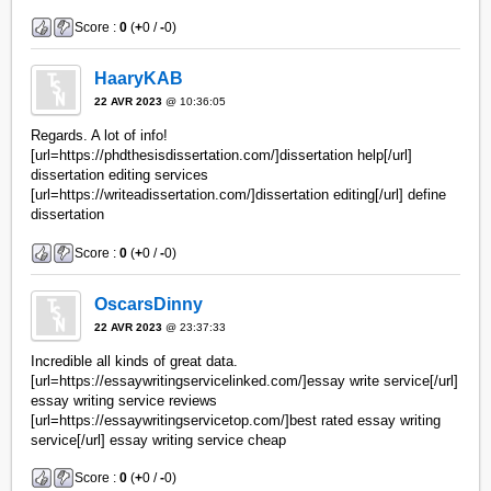
Score :
0
(
+
0 /
-
0)
HaaryKAB
22 AVR 2023
@ 10:36:05
Regards. A lot of info!
[url=https://phdthesisdissertation.com/]dissertation help[/url]
dissertation editing services
[url=https://writeadissertation.com/]dissertation editing[/url] define
dissertation
Score :
0
(
+
0 /
-
0)
OscarsDinny
22 AVR 2023
@ 23:37:33
Incredible all kinds of great data.
[url=https://essaywritingservicelinked.com/]essay write service[/url]
essay writing service reviews
[url=https://essaywritingservicetop.com/]best rated essay writing
service[/url] essay writing service cheap
Score :
0
(
+
0 /
-
0)