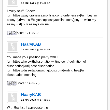
20 MAI 2023
@ 23:49:06
Lovely stuff, Cheers.
[url=https://payforanessaysonline.com/]order essay[/url] buy an
essay [url=https://buycheapessaysonline.com/]pay to write my
essay[/url] buy essays online
Score :
0
(
+
0 /
-
0)
HaaryKAB
21 MAI 2023
@ 20:34:03
You made your position pretty well.!
[url=https://helpwithdissertationwriting.com/]definition of
dissertation[/url] best dissertation
[url=https://dissertationwritingtops.com/]writing help[/url]
dissertation meaning
Score :
0
(
+
0 /
-
0)
HaaryKAB
22 MAI 2023
@ 17:41:19
With thanks, I appreciate this!