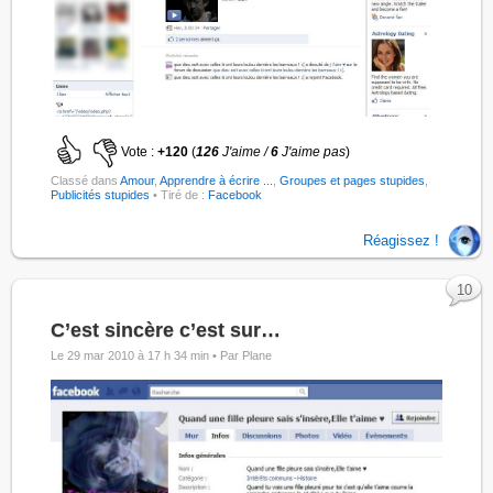
Vote :
+120
(
126
J'aime /
6
J'aime pas
)
Classé dans
Amour
,
Apprendre à écrire ...
,
Groupes et pages stupides
,
Publicités stupides
• Tiré de :
Facebook
Réagissez !
10
C’est sincère c’est sur…
Le 29 mar 2010 à 17 h 34 min •
Par Plane