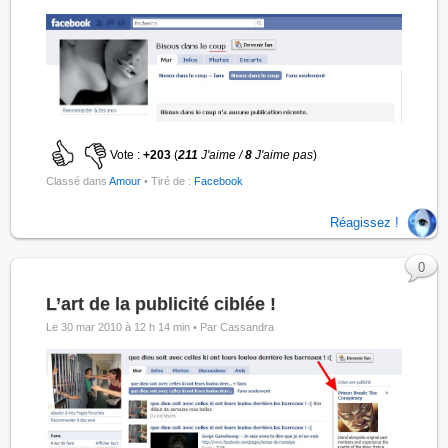
Vote :
+203
(
211
J'aime /
8
J'aime pas
)
Classé dans
Amour
• Tiré de :
Facebook
Réagissez !
0
L’art de la publicité ciblée !
Le 30 mar 2010 à 12 h 14 min •
Par Cassandra