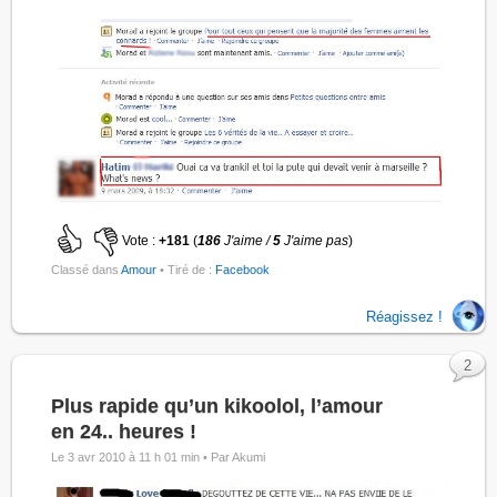
Vote :
+181
(
186
J'aime /
5
J'aime pas
)
Classé dans
Amour
• Tiré de :
Facebook
Réagissez !
2
Plus rapide qu’un kikoolol, l’amour
en 24.. heures !
Le 3 avr 2010 à 11 h 01 min •
Par Akumi