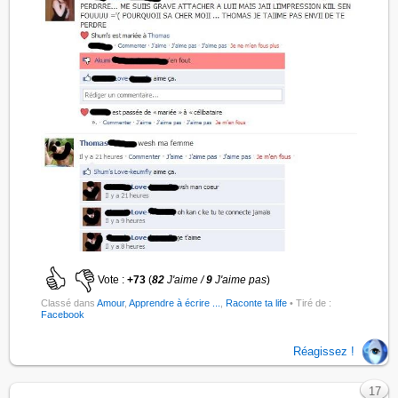
Vote :
+73
(
82
J'aime /
9
J'aime pas
)
Classé dans
Amour
,
Apprendre à écrire ...
,
Raconte ta life
• Tiré de :
Facebook
Réagissez !
17