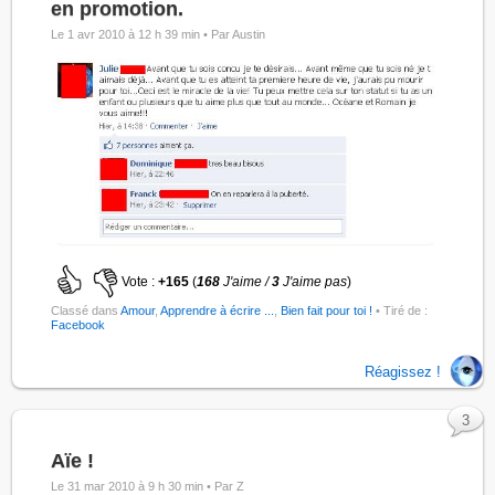
en promotion.
Le 1 avr 2010 à 12 h 39 min •
Par Austin
Vote :
+165
(
168
J'aime /
3
J'aime pas
)
Classé dans
Amour
,
Apprendre à écrire ...
,
Bien fait pour toi !
• Tiré de :
Facebook
Réagissez !
3
Aïe !
Le 31 mar 2010 à 9 h 30 min •
Par Z