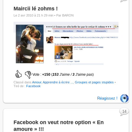
Maircii lé zohms !
Le 2 avr 2010 à 21 h 29 min •
Par BARON
Vote :
+150
(
153
J'aime /
3
J'aime pas
)
Classé dans
Amour
,
Apprendre à écrire ...
,
Groupes et pages stupides
•
Tiré de :
Facebook
Réagissez !
14
Facebook on veut notre option « En
amoure » !!!