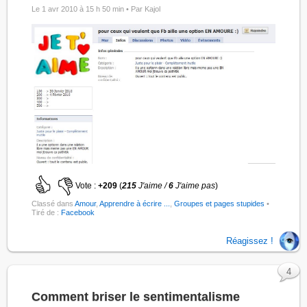
Le 1 avr 2010 à 15 h 50 min •
Par Kajol
Vote :
+209
(
215
J'aime /
6
J'aime pas
)
Classé dans
Amour
,
Apprendre à écrire ...
,
Groupes et pages stupides
•
Tiré de :
Facebook
Réagissez !
4
Comment briser le sentimentalisme