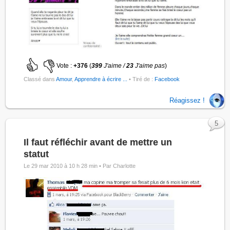
Vote :
+376
(
399
J'aime /
23
J'aime pas
)
Classé dans
Amour
,
Apprendre à écrire ...
• Tiré de :
Facebook
Réagissez !
5
Il faut réfléchir avant de mettre un
statut
Le 29 mar 2010 à 10 h 28 min •
Par Charlotte