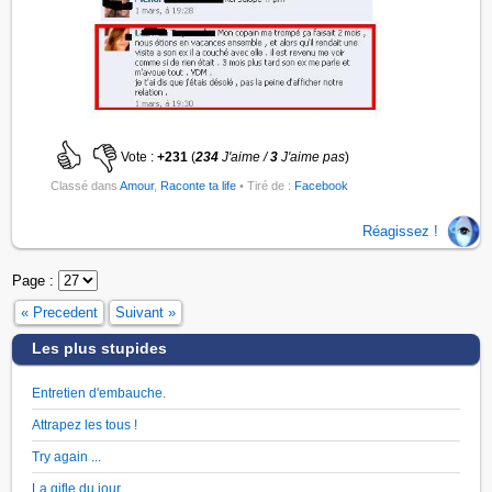
Vote :
+231
(
234
J'aime /
3
J'aime pas
)
Classé dans
Amour
,
Raconte ta life
• Tiré de :
Facebook
Réagissez !
Page :
« Precedent
Suivant »
Les plus stupides
Entretien d'embauche.
Attrapez les tous !
Try again ...
La gifle du jour