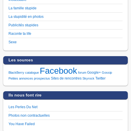
La famille stupide
La stupidité en photos
Publicités stupides
Raconte ta life
Sexe
Les sources
Facebook
Google+
BlackBerry
catalogue
forum
Gossip
Sites de rencontres
Twitter
Petites annonces
prospectus
Skyrock
Ils nous font rire
Les Perles Du Net
Photos non contractuelles
You Have Failed