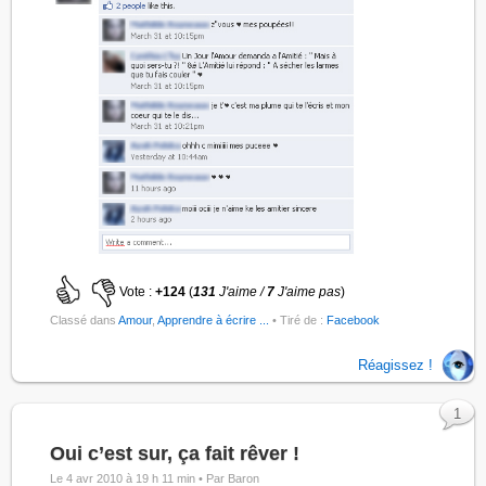
Vote :
+124
(
131
J'aime /
7
J'aime pas
)
Classé dans
Amour
,
Apprendre à écrire ...
• Tiré de :
Facebook
Réagissez !
1
Oui c’est sur, ça fait rêver !
Le 4 avr 2010 à 19 h 11 min •
Par Baron