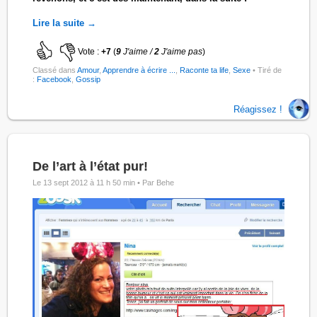
Lire la suite →
Vote :
+7
(
9
J'aime /
2
J'aime pas
)
Classé dans
Amour
,
Apprendre à écrire ...
,
Raconte ta life
,
Sexe
• Tiré de
:
Facebook
,
Gossip
Réagissez !
De l’art à l’état pur!
Le 13 sept 2012 à 11 h 50 min •
Par Behe