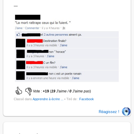
—
Vote :
+19
(
19
J'aime /
0
J'aime pas
)
Classé dans
Apprendre à écrire ...
• Tiré de :
Facebook
Réagissez !