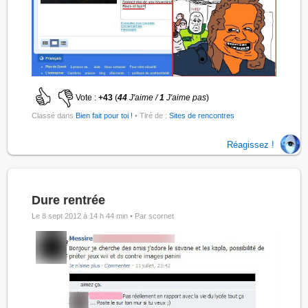
Vote :
+43
(
44
J'aime /
1
J'aime pas
)
Classé dans
Bien fait pour toi !
• Tiré de :
Sites de rencontres
Réagissez !
Dure rentrée
Le 8 sept 2012 à 14 h 44 min •
Par scornet