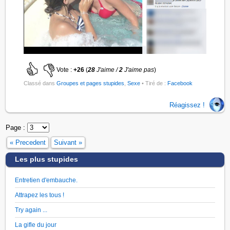
Vote :
+26
(
28
J'aime /
2
J'aime pas
)
Classé dans
Groupes et pages stupides
,
Sexe
• Tiré de :
Facebook
Réagissez !
Page :
« Precedent
Suivant »
Les plus stupides
Entretien d'embauche.
Attrapez les tous !
Try again ...
La gifle du jour