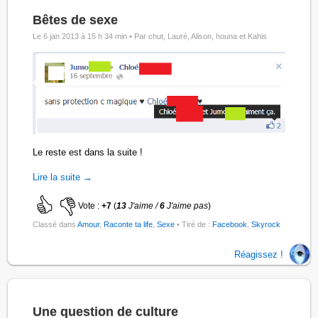
Bêtes de sexe
Le 6 jan 2013 à 15 h 34 min •
Par chut, Lauré, Alison, houna et Kahis
Le reste est dans la suite !
Lire la suite →
Vote :
+7
(
13
J'aime /
6
J'aime pas
)
Classé dans
Amour
,
Raconte ta life
,
Sexe
• Tiré de :
Facebook
,
Skyrock
Réagissez !
Une question de culture