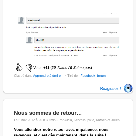
—
Vote :
+11
(
20
J'aime /
9
J'aime pas
)
Classé dans
Apprendre à écrire ...
• Tiré de :
Facebook
,
forum
Réagissez !
Nous sommes de retour…
Le 6 nov 2012 à 20 h 30 min •
Par Alicia, Kervella, pixie, Kaiwen et Julien
Vous attendiez notre retour avec impatience, nous
revenons, et c’est dès maintenant, dans la suite !