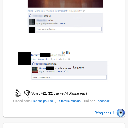
—–
Vote :
+21
(
21
J'aime /
0
J'aime pas
)
Classé dans
Bien fait pour toi !
,
La famille stupide
• Tiré de :
Facebook
Réagissez !