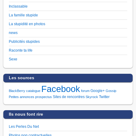
Inclassable
La famille stupide
La stupidité en photos
news
Publicités stupides
Raconte ta life
Sexe
Les sources
Facebook
Google+
BlackBerry
catalogue
forum
Gossip
Sites de rencontres
Twitter
Petites annonces
prospectus
Skyrock
Ils nous font rire
Les Perles Du Net
Photos non contractuelles