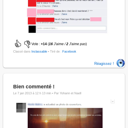
Vote :
+14
(
16
J'aime /
2
J'aime pas
)
Classé dans
Inclassable
• Tiré de :
Facebook
Réagissez !
Bien commenté !
Le 7 jan 2013 à 12 h 13 min •
Par Yohann et Naell