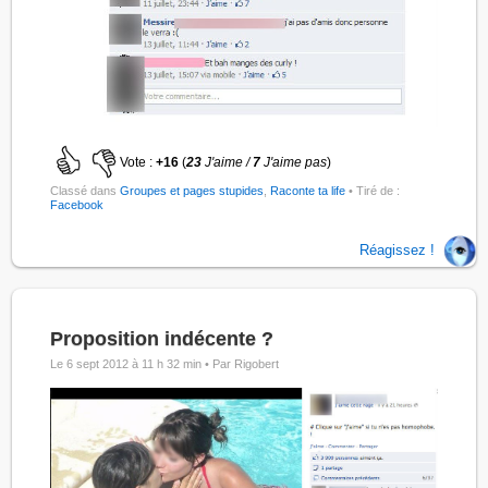
Vote :
+16
(
23
J'aime /
7
J'aime pas
)
Classé dans
Groupes et pages stupides
,
Raconte ta life
• Tiré de :
Facebook
Réagissez !
Proposition indécente ?
Le 6 sept 2012 à 11 h 32 min •
Par Rigobert