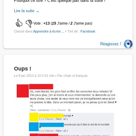
Pourquoi ce titre ? C’est quelque part dans la suite !
Lire la suite →
Vote :
+13
(
15
J'aime /
2
J'aime pas
)
Classé dans
Apprendre à écrire ...
• Tiré de :
Facebook
Réagissez !
Oups !
Le 8 jan 2013 à 10 h 51 min •
Par chais st françois