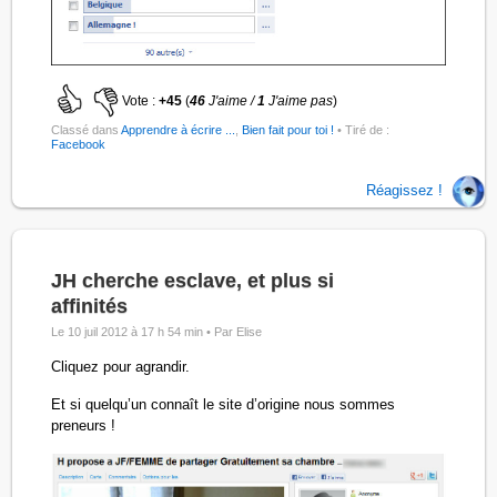
Vote :
+45
(
46
J'aime /
1
J'aime pas
)
Classé dans
Apprendre à écrire ...
,
Bien fait pour toi !
• Tiré de :
Facebook
Réagissez !
JH cherche esclave, et plus si
affinités
Le 10 juil 2012 à 17 h 54 min •
Par Elise
Cliquez pour agrandir.
Et si quelqu’un connaît le site d’origine nous sommes
preneurs !