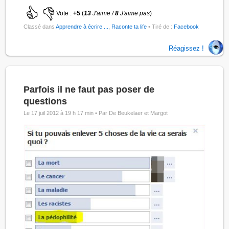
Vote :
+5
(
13
J'aime /
8
J'aime pas
)
Classé dans
Apprendre à écrire ...
,
Raconte ta life
• Tiré de :
Facebook
Réagissez !
Parfois il ne faut pas poser de
questions
Le 17 juil 2012 à 19 h 17 min •
Par De Beukelaer et Margot