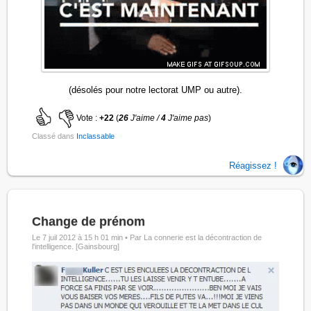
(désolés pour notre lectorat UMP ou autre).
Vote :
+22
(
26
J'aime /
4
J'aime pas
)
Classé dans
Inclassable
Réagissez !
Change de prénom
Le 7 juil 2012 à 15 h 01 min •
Par La connerie est la décontraction de
l'intelligence. [Gainsbourg]