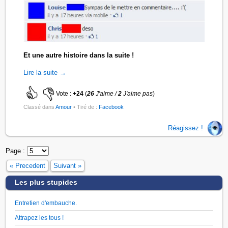
Et une autre histoire dans la suite !
Lire la suite →
Vote :
+24
(
26
J'aime /
2
J'aime pas
)
Classé dans
Amour
• Tiré de :
Facebook
Réagissez !
Page :
« Precedent
Suivant »
Les plus stupides
Entretien d'embauche.
Attrapez les tous !