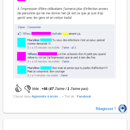
Vote :
+46
(
47
J'aime /
1
J'aime pas
)
Classé dans
Apprendre à écrire ...
• Tiré de :
Facebook
Réagissez !