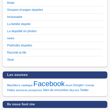
blogs
Groupes et pages stupides
Inclassable
La famille stupide
La stupidité en photos
news
Publicités stupides
Raconte ta life
Sexe
Les sources
Facebook
Google+
BlackBerry
catalogue
forum
Gossip
Sites de rencontres
Twitter
Petites annonces
prospectus
Skyrock
Ils nous font rire