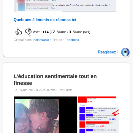
Quelques éléments de réponse ici
Vote :
+14
(
17
J'aime /
3
J'aime pas
)
Classé dans
Inclassable
• Tiré de :
Facebook
Réagissez !
L’éducation sentimentale tout en
finesse
Le 18 juin 2012 à 22 h 34 min •
Par Olivia