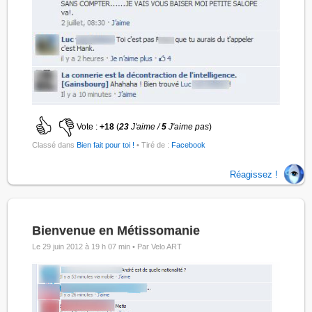
Vote :
+18
(
23
J'aime /
5
J'aime pas
)
Classé dans
Bien fait pour toi !
• Tiré de :
Facebook
Réagissez !
Bienvenue en Métissomanie
Le 29 juin 2012 à 19 h 07 min •
Par Velo ART