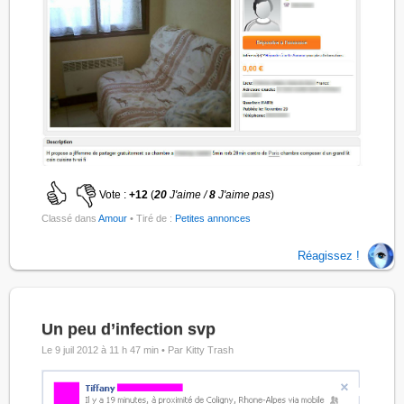
Vote :
+12
(
20
J'aime /
8
J'aime pas
)
Classé dans
Amour
• Tiré de :
Petites annonces
Réagissez !
Un peu d’infection svp
Le 9 juil 2012 à 11 h 47 min •
Par Kitty Trash