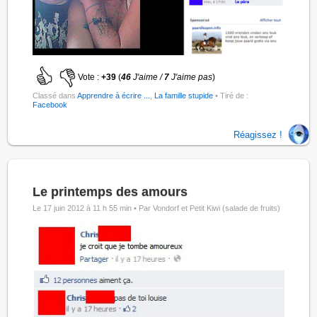
Vote :
+39
(
46
J'aime /
7
J'aime pas
)
Classé dans
Apprendre à écrire ...
,
La famille stupide
• Tiré de :
Facebook
Réagissez !
Le printemps des amours
Le 17 juin 2012 à 11 h 55 min •
Par Vondorf et Petit Kiwi (salade de fruits)