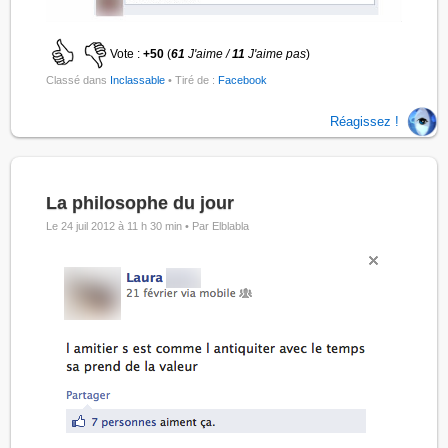
Vote :
+50
(
61
J'aime /
11
J'aime pas
)
Classé dans
Inclassable
• Tiré de :
Facebook
Réagissez !
La philosophe du jour
Le 24 juil 2012 à 11 h 30 min •
Par Elblabla