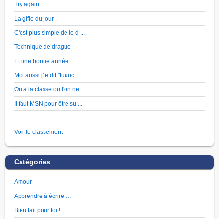
Try again ...
La gifle du jour
C'est plus simple de le d ...
Technique de drague
Et une bonne année...
Moi aussi j'te dit "fuuuc ...
On a la classe ou l'on ne ...
Il faut MSN pour être su ...
Voir le classement
Catégories
Amour
Apprendre à écrire …
Bien fait pour toi !