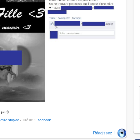
 pas
)
amille stupide
• Tiré de :
Facebook
Réagissez !