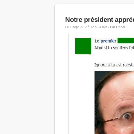
Notre président appré
Le 1 sept 2012 à 12 h 24 min •
Par Oscar