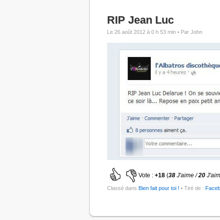
RIP Jean Luc
Le 26 août 2012 à 0 h 53 min •
Par John
Vote :
+18
(
38
J'aime /
20
J'ai
Classé dans
Bien fait pour toi !
• Tiré de :
Face