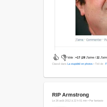
Vote :
+17
(
28
J'aime /
11
J'aim
Classé dans
La stupidité en photos
• Tiré de :
F
RIP Armstrong
Le 26 août 2012 à 22 h 01 min •
Par fantasio