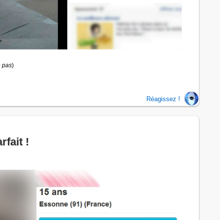
 pas
)
Réagissez !
rfait !