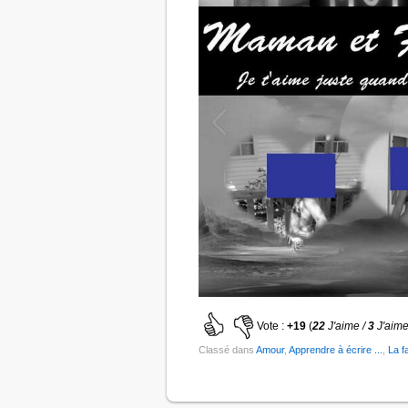
Vote :
+19
(
22
J'aime /
3
J'aime
Classé dans
Amour
,
Apprendre à écrire ...
,
La f