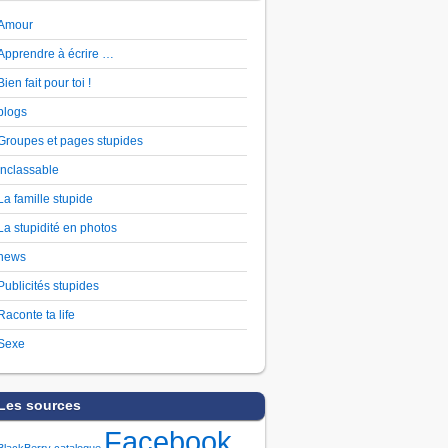
Amour
Apprendre à écrire …
Bien fait pour toi !
blogs
Groupes et pages stupides
Inclassable
La famille stupide
La stupidité en photos
news
Publicités stupides
Raconte ta life
Sexe
Les sources
Facebook
BlackBerry
catalogue