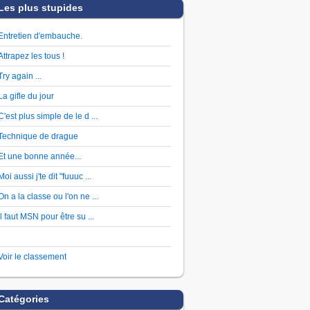
Les plus stupides
Entretien d'embauche.
Attrapez les tous !
Try again ...
La gifle du jour
C'est plus simple de le d ...
Technique de drague
Et une bonne année...
Moi aussi j'te dit "fuuuc ...
On a la classe ou l'on ne ...
Il faut MSN pour être su ...
Voir le classement
Catégories