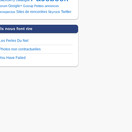
Google+
forum
Gossip
Petites annonces
Sites de rencontres
Twitter
prospectus
Skyrock
Ils nous font rire
Les Perles Du Net
Photos non contractuelles
You Have Failed