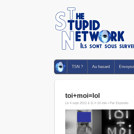
TSN ?
Au hasard
Envoyez 
toi+moi=lol
Le 4 sept 2012 à 11 h 10 min •
Par Esposito