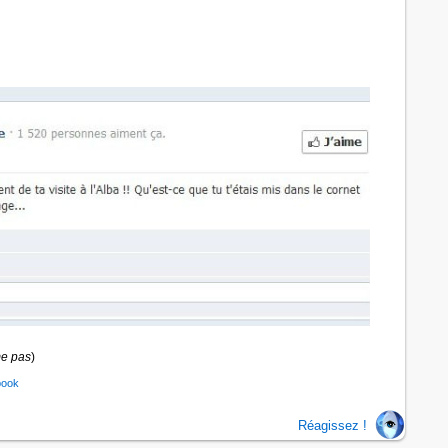
me pas
)
book
Réagissez !