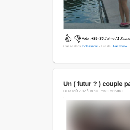
Vote :
+29
(
30
J'aime /
1
J'aime
Classé dans
Inclassable
• Tiré de :
Facebook
Un ( futur ? ) couple pa
Le 18 août 2012 à 19 h 51 min •
Par Batou