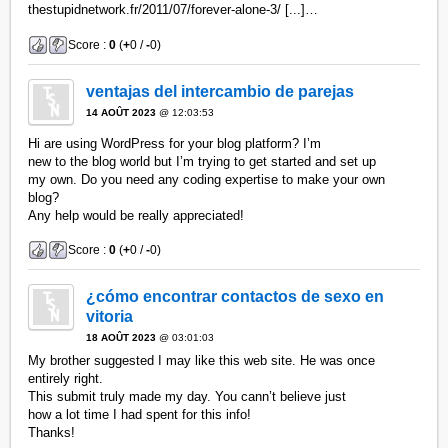
thestupidnetwork.fr/2011/07/forever-alone-3/ [...]…
Score :
0
(
+
0 /
-
0)
ventajas del intercambio de parejas
14 AOÛT 2023
@ 12:03:53
Hi are using WordPress for your blog platform? I’m
new to the blog world but I’m trying to get started and set up
my own. Do you need any coding expertise to make your own
blog?
Any help would be really appreciated!
Score :
0
(
+
0 /
-
0)
¿cómo encontrar contactos de sexo en
vitoria
18 AOÛT 2023
@ 03:01:03
My brother suggested I may like this web site. He was once
entirely right.
This submit truly made my day. You cann’t believe just
how a lot time I had spent for this info!
Thanks!