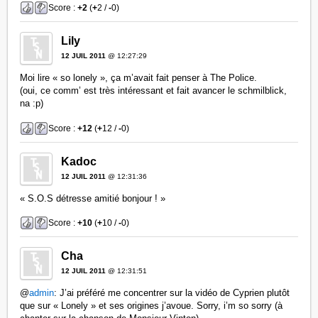
Score :
+2
(
+
2 /
-
0)
Lily
12 JUIL 2011
@ 12:27:29
Moi lire « so lonely », ça m’avait fait penser à The Police.
(oui, ce comm’ est très intéressant et fait avancer le schmilblick,
na :p)
Score :
+12
(
+
12 /
-
0)
Kadoc
12 JUIL 2011
@ 12:31:36
« S.O.S détresse amitié bonjour ! »
Score :
+10
(
+
10 /
-
0)
Cha
12 JUIL 2011
@ 12:31:51
@
admin
: J’ai préféré me concentrer sur la vidéo de Cyprien plutôt
que sur « Lonely » et ses origines j’avoue. Sorry, i’m so sorry (à