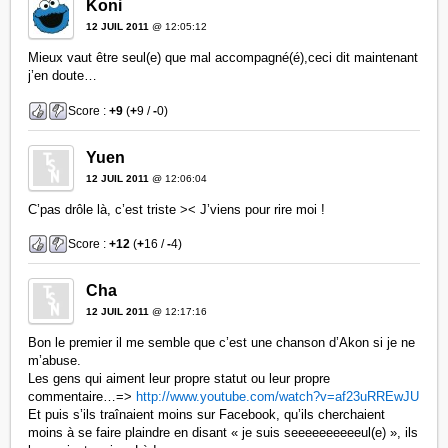
Koni
12 JUIL 2011
@ 12:05:12
Mieux vaut être seul(e) que mal accompagné(é),ceci dit maintenant
j’en doute…
Score :
+9
(
+
9 /
-
0)
Yuen
12 JUIL 2011
@ 12:06:04
C’pas drôle là, c’est triste >< J’viens pour rire moi !
Score :
+12
(
+
16 /
-
4)
Cha
12 JUIL 2011
@ 12:17:16
Bon le premier il me semble que c’est une chanson d’Akon si je ne
m’abuse.
Les gens qui aiment leur propre statut ou leur propre
commentaire…=>
http://www.youtube.com/watch?v=af23uRREwJU
Et puis s’ils traînaient moins sur Facebook, qu’ils cherchaient
moins à se faire plaindre en disant « je suis seeeeeeeeeeul(e) », ils