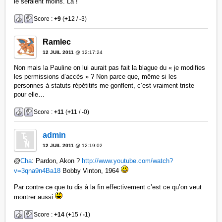
le seraient moins. Là !
Score :
+9
(
+
12 /
-
3)
Ramlec
12 JUIL 2011
@ 12:17:24
Non mais la Pauline on lui aurait pas fait la blague du « je modifies
les permissions d’accès » ? Non parce que, même si les
personnes à statuts répétitifs me gonflent, c’est vraiment triste
pour elle…
Score :
+11
(
+
11 /
-
0)
admin
12 JUIL 2011
@ 12:19:02
@
Cha
: Pardon, Akon ?
http://www.youtube.com/watch?
v=3qna9n4Ba18
Bobby Vinton, 1964
Par contre ce que tu dis à la fin effectivement c’est ce qu’on veut
montrer aussi
Score :
+14
(
+
15 /
-
1)