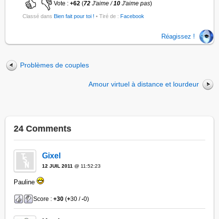
Vote :
+62
(
72
J'aime /
10
J'aime pas
)
Classé dans
Bien fait pour toi !
• Tiré de :
Facebook
Réagissez !
Problèmes de couples
Amour virtuel à distance et lourdeur
24 Comments
Gixel
12 JUIL 2011
@ 11:52:23
Pauline
Score :
+30
(
+
30 /
-
0)