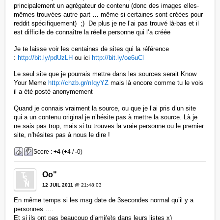
principalement un agrégateur de contenu (donc des images elles-
mêmes trouvées autre part … même si certaines sont créées pour
reddit spécifiquement) ;) De plus je ne l’ai pas trouvé là-bas et il
est difficile de connaître la réelle personne qui l’a créée
Je te laisse voir les centaines de sites qui la référence
:
http://bit.ly/pdUzLH
ou ici
http://bit.ly/oe6uCl
Le seul site que je pourrais mettre dans les sources serait Know
Your Meme
http://chzb.gr/nIqyYZ
mais là encore comme tu le vois
il a été posté anonymement
Quand je connais vraiment la source, ou que je l’ai pris d’un site
qui a un contenu original je n’hésite pas à mettre la source. Là je
ne sais pas trop, mais si tu trouves la vraie personne ou le premier
site, n’hésites pas à nous le dire !
Score :
+4
(
+
4 /
-
0)
Oo"
12 JUIL 2011
@ 21:48:03
En même temps si les msg date de 3secondes normal qu’il y a
personnes ….
Et si ils ont pas beaucoup d’ami(e)s dans leurs listes x)