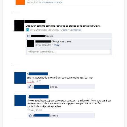
——
——