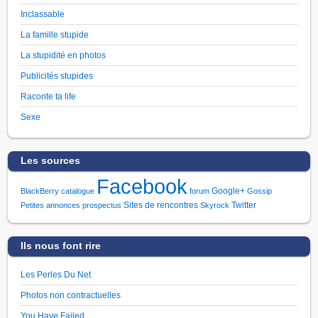
Inclassable
La famille stupide
La stupidité en photos
Publicités stupides
Raconte ta life
Sexe
Les sources
Facebook
Google+
BlackBerry
catalogue
forum
Gossip
Sites de rencontres
Twitter
Petites annonces
prospectus
Skyrock
Ils nous font rire
Les Perles Du Net
Photos non contractuelles
You Have Failed