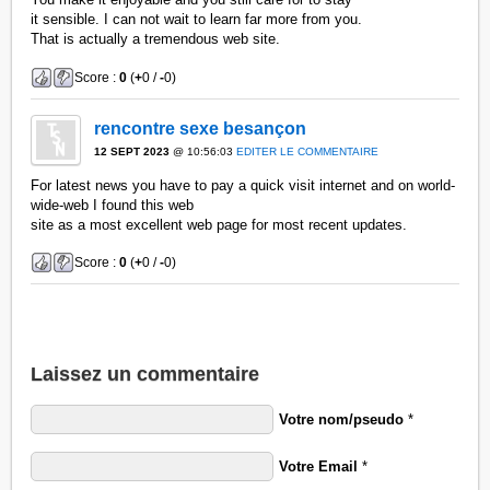
it sensible. I can not wait to learn far more from you.
That is actually a tremendous web site.
Score :
0
(
+
0 /
-
0)
rencontre sexe besançon
12 SEPT 2023
@ 10:56:03
EDITER LE COMMENTAIRE
For latest news you have to pay a quick visit internet and on world-
wide-web I found this web
site as a most excellent web page for most recent updates.
Score :
0
(
+
0 /
-
0)
Laissez un commentaire
Votre nom/pseudo
*
Votre Email
*