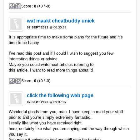
Score :
0
(
+
0 /
-
0)
wat maakt cheatbuddy uniek
07 SEPT 2023
@ 00:35:38
It is appropriate time to make some plans for the future and it’s
time to be happy.
I’ve read this post and if I could I wish to suggest you few
interesting things or advice.
Maybe you could write next articles referring to
this article. I want to read more things about it!
Score :
0
(
+
0 /
-
0)
click the following web page
07 SEPT 2023
@ 09:37:07
Wonderful goods from you, man. I have keep in mind your stuff
prior to and you’re simply extremely fantastic.
I really like what you have received right
here, certainly like what you are saying and the way through which
you say it.
You make it enjoyable and you still care for to stay