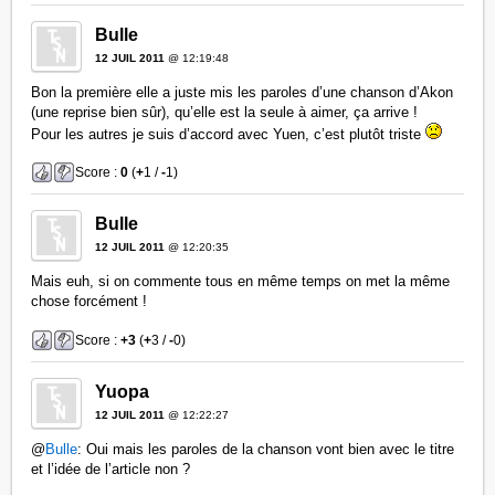
Bulle
12 JUIL 2011
@ 12:19:48
Bon la première elle a juste mis les paroles d’une chanson d’Akon
(une reprise bien sûr), qu’elle est la seule à aimer, ça arrive !
Pour les autres je suis d’accord avec Yuen, c’est plutôt triste
Score :
0
(
+
1 /
-
1)
Bulle
12 JUIL 2011
@ 12:20:35
Mais euh, si on commente tous en même temps on met la même
chose forcément !
Score :
+3
(
+
3 /
-
0)
Yuopa
12 JUIL 2011
@ 12:22:27
@
Bulle
: Oui mais les paroles de la chanson vont bien avec le titre
et l’idée de l’article non ?