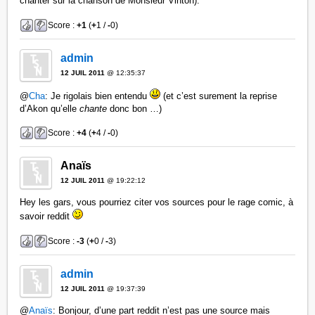
chanter sur la chanson de Monsieur Vinton).
Score :
+1
(
+
1 /
-
0)
admin
12 JUIL 2011
@ 12:35:37
@
Cha
: Je rigolais bien entendu
(et c’est surement la reprise
d’Akon qu’elle
chante
donc bon …)
Score :
+4
(
+
4 /
-
0)
Anaïs
12 JUIL 2011
@ 19:22:12
Hey les gars, vous pourriez citer vos sources pour le rage comic, à
savoir reddit
Score :
-3
(
+
0 /
-
3)
admin
12 JUIL 2011
@ 19:37:39
@
Anaïs
: Bonjour, d’une part reddit n’est pas une source mais