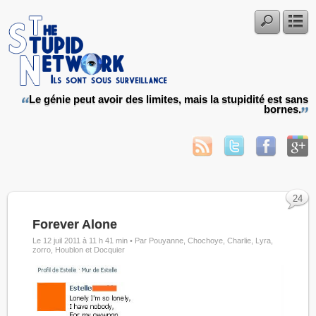
Le génie peut avoir des limites, mais la stupidité est sans
bornes.
24
Forever Alone
Le 12 juil 2011 à 11 h 41 min •
Par Pouyanne, Chochoye, Charlie, Lyra,
zorro, Houblon et Docquier