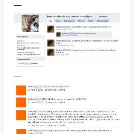
——
——