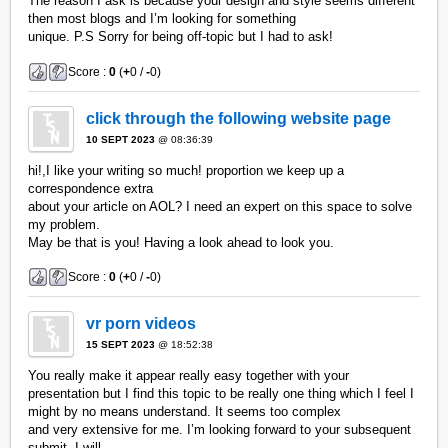
The reason I ask is because your design and style seems different
then most blogs and I’m looking for something
unique. P.S Sorry for being off-topic but I had to ask!
Score :
0
(
+
0 /
-
0)
click through the following website page
10 SEPT 2023
@ 08:36:39
hi!,I like your writing so much! proportion we keep up a
correspondence extra
about your article on AOL? I need an expert on this space to solve
my problem.
May be that is you! Having a look ahead to look you.
Score :
0
(
+
0 /
-
0)
vr porn videos
15 SEPT 2023
@ 18:52:38
You really make it appear really easy together with your
presentation but I find this topic to be really one thing which I feel I
might by no means understand. It seems too complex
and very extensive for me. I’m looking forward to your subsequent
submit, I will