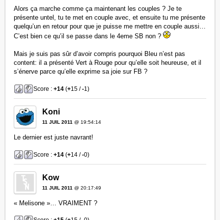
Alors ça marche comme ça maintenant les couples ? Je te
présente untel, tu te met en couple avec, et ensuite tu me présente
quelqu’un en retour pour que je puisse me mettre en couple aussi…
C’est bien ce qu’il se passe dans le 4eme SB non ?
Mais je suis pas sûr d’avoir compris pourquoi Bleu n’est pas
content: il a présenté Vert à Rouge pour qu’elle soit heureuse, et il
s’énerve parce qu’elle exprime sa joie sur FB ?
Score :
+14
(
+
15 /
-
1)
Koni
11 JUIL 2011
@ 19:54:14
Le dernier est juste navrant!
Score :
+14
(
+
14 /
-
0)
Kow
11 JUIL 2011
@ 20:17:49
« Melisone »… VRAIMENT ?