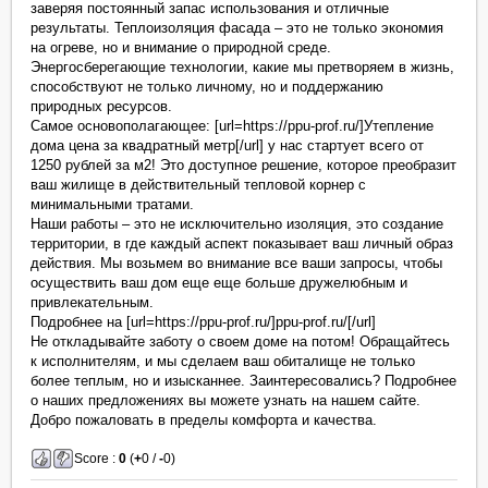
заверяя постоянный запас использования и отличные
результаты. Теплоизоляция фасада – это не только экономия
на огреве, но и внимание о природной среде.
Энергосберегающие технологии, какие мы претворяем в жизнь,
способствуют не только личному, но и поддержанию
природных ресурсов.
Самое основополагающее: [url=https://ppu-prof.ru/]Утепление
дома цена за квадратный метр[/url] у нас стартует всего от
1250 рублей за м2! Это доступное решение, которое преобразит
ваш жилище в действительный тепловой корнер с
минимальными тратами.
Наши работы – это не исключительно изоляция, это создание
территории, в где каждый аспект показывает ваш личный образ
действия. Мы возьмем во внимание все ваши запросы, чтобы
осуществить ваш дом еще еще больше дружелюбным и
привлекательным.
Подробнее на [url=https://ppu-prof.ru/]ppu-prof.ru/[/url]
Не откладывайте заботу о своем доме на потом! Обращайтесь
к исполнителям, и мы сделаем ваш обиталище не только
более теплым, но и изысканнее. Заинтересовались? Подробнее
о наших предложениях вы можете узнать на нашем сайте.
Добро пожаловать в пределы комфорта и качества.
Score :
0
(
+
0 /
-
0)