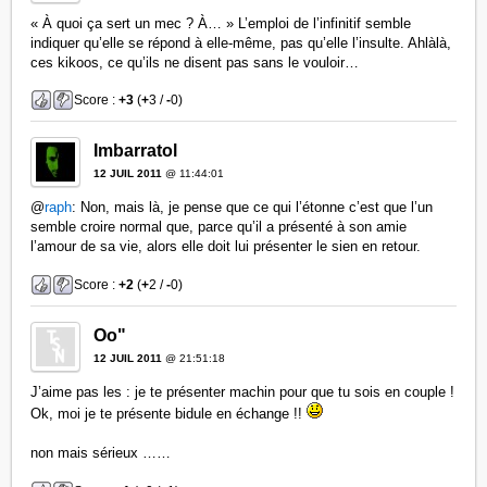
« À quoi ça sert un mec ? À… » L’emploi de l’infinitif semble
indiquer qu’elle se répond à elle-même, pas qu’elle l’insulte. Ahlàlà,
ces kikoos, ce qu’ils ne disent pas sans le vouloir…
Score :
+3
(
+
3 /
-
0)
Imbarratol
12 JUIL 2011
@ 11:44:01
@
raph
: Non, mais là, je pense que ce qui l’étonne c’est que l’un
semble croire normal que, parce qu’il a présenté à son amie
l’amour de sa vie, alors elle doit lui présenter le sien en retour.
Score :
+2
(
+
2 /
-
0)
Oo"
12 JUIL 2011
@ 21:51:18
J’aime pas les : je te présenter machin pour que tu sois en couple !
Ok, moi je te présente bidule en échange !!
non mais sérieux ……