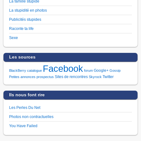
La famille stupide
La stupidité en photos
Publicités stupides
Raconte ta life
Sexe
Les sources
Facebook
Google+
BlackBerry
catalogue
forum
Gossip
Sites de rencontres
Twitter
Petites annonces
prospectus
Skyrock
Ils nous font rire
Les Perles Du Net
Photos non contractuelles
You Have Failed