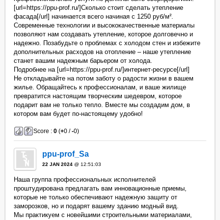
[url=https://ppu-prof.ru/]Сколько стоит сделать утепление
фасада[/url] начинается всего начиная с 1250 руб/м².
Современные технологии и высококачественные материалы
позволяют нам создавать утепление, которое долговечно и
надежно. Позабудьте о проблемах с холодом стен и избежите
дополнительных расходов на отопление – наше утепление
станет вашим надежным барьером от холода.
Подробнее на [url=https://ppu-prof.ru/]интернет-ресурсе[/url]
Не откладывайте на потом заботу о радости жизни в вашем
жилье. Обращайтесь к профессионалам, и ваше жилище
превратится настоящим творческим шедевром, которое
подарит вам не только тепло. Вместе мы создадим дом, в
котором вам будет по-настоящему удобно!
Score :
0
(
+
0 /
-
0)
ppu-prof_Sa
22 JAN 2024
@ 12:51:03
Наша группа профессиональных исполнителей
проштудирована предлагать вам инновационные приемы,
которые не только обеспечивают надежную защиту от
заморозков, но и подарят вашему зданию модный вид.
Мы практикуем с новейшими строительными материалами,