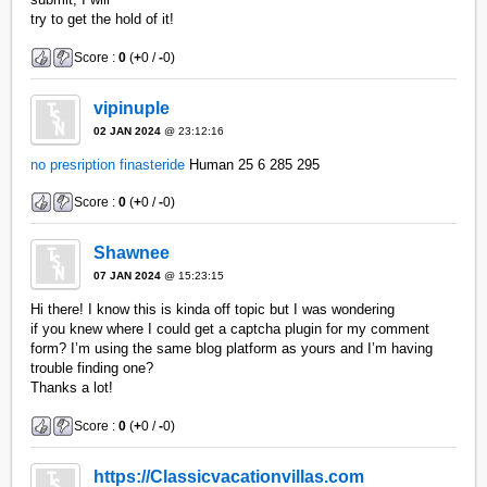
try to get the hold of it!
Score :
0
(
+
0 /
-
0)
vipinuple
02 JAN 2024
@ 23:12:16
no presription finasteride
Human 25 6 285 295
Score :
0
(
+
0 /
-
0)
Shawnee
07 JAN 2024
@ 15:23:15
Hi there! I know this is kinda off topic but I was wondering
if you knew where I could get a captcha plugin for my comment
form? I’m using the same blog platform as yours and I’m having
trouble finding one?
Thanks a lot!
Score :
0
(
+
0 /
-
0)
https://Classicvacationvillas.com