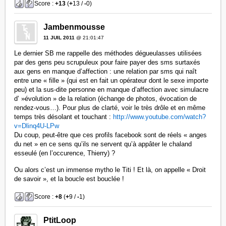
Score :
+13
(
+
13 /
-
0)
Jambenmousse
11 JUIL 2011
@ 21:01:47
Le dernier SB me rappelle des méthodes dégueulasses utilisées
par des gens peu scrupuleux pour faire payer des sms surtaxés
aux gens en manque d’affection : une relation par sms qui naît
entre une « fille » (qui est en fait un opérateur dont le sexe importe
peu) et la sus-dite personne en manque d’affection avec simulacre
d’ »évolution » de la relation (échange de photos, évocation de
rendez-vous…). Pour plus de clarté, voir le très drôle et en même
temps très désolant et touchant :
http://www.youtube.com/watch?
v=Dlinq4U-LPw
Du coup, peut-être que ces profils facebook sont de réels « anges
du net » en ce sens qu’ils ne servent qu’à appâter le chaland
esseulé (en l’occurence, Thierry) ?
Ou alors c’est un immense mytho le Titi ! Et là, on appelle « Droit
de savoir », et la boucle est bouclée !
Score :
+8
(
+
9 /
-
1)
PtitLoop