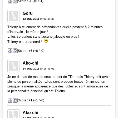
Score :
-1
(
+
0 /
-
1)
Goru
13 JUIL 2011
@ 00:44:39
Thierry à tellement de prétendantes quelle postent à 2 minutes
d’intervale , le même jour !
Ellles se parlent sans aucune jalousie en plus !
Thierry est un venard !
Score :
+6
(
+
6 /
-
0)
Ako-chi
14 JUIL 2011
@ 16:45:01
Je ne dit pas de mal de ceux atteint de TDI, mais Thierry doit avoir
pleins de personnalités. Elles sont presque toutes féminines, on
presque la même apparence que des idoles et sont amoureuse de
la personnalité principal qu’est Thierry…
Score :
+1
(
+
1 /
-
0)
Ako-chi