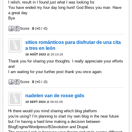
I relish, result in I found just what I was looking for.
You have ended my four day long hunt! God Bless you man. Have
a great day.
Bye
Score :
0
(
+
0 /
-
0)
sitios románticos para disfrutar de una cita
a tres en león
16 AOÛT 2023
@ 20:13:16
Thank you for sharing your thoughts. I really appreciate your efforts
and
I am waiting for your further post thank you once again.
Score :
0
(
+
0 /
-
0)
nadelen van de rosse gids
10 SEPT 2023
@ 00:02:29
Hi there would you mind sharing which blog platform
you’re using? I’m planning to start my own blog in the near future
but I’m having a hard time making a decision between
BlogEngine/Wordpress/B2evolution and Drupal.