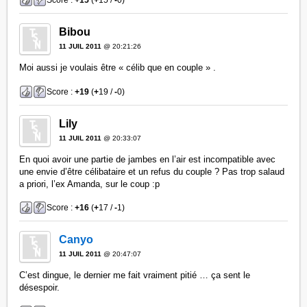
Score :
+15
(
+
15 /
-
0)
Bibou
11 JUIL 2011
@ 20:21:26
Moi aussi je voulais être « célib que en couple » .
Score :
+19
(
+
19 /
-
0)
Lily
11 JUIL 2011
@ 20:33:07
En quoi avoir une partie de jambes en l’air est incompatible avec
une envie d’être célibataire et un refus du couple ? Pas trop salaud
a priori, l’ex Amanda, sur le coup :p
Score :
+16
(
+
17 /
-
1)
Canyo
11 JUIL 2011
@ 20:47:07
C’est dingue, le dernier me fait vraiment pitié … ça sent le
désespoir.