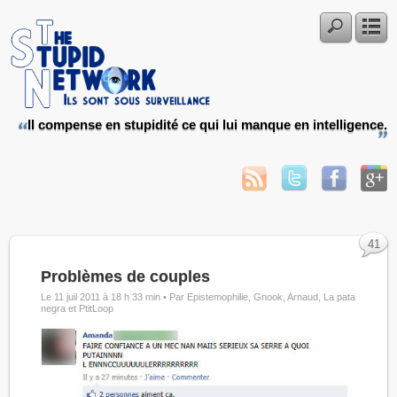
Il compense en stupidité ce qui lui manque en intelligence.
41
Problèmes de couples
Le 11 juil 2011 à 18 h 33 min •
Par Epistemophilie, Gnook, Arnaud, La pata
negra et PtitLoop