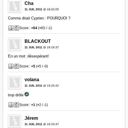
Cha
11 JUIL 2011
@ 18:42:05
Comme dirait Cyprien : POURQUOI ?
Score :
+64
(
+
65 /
-
1)
BLACKOUT
11 JUIL 2011
@ 19:16:37
En un mot: désespérant!
Score :
+5
(
+
5 /
-
0)
volana
11 JUIL 2011
@ 19:25:42
trop drôle
Score :
+1
(
+
2 /
-
1)
Jérem
11 JUIL 2011
@ 19:33:47