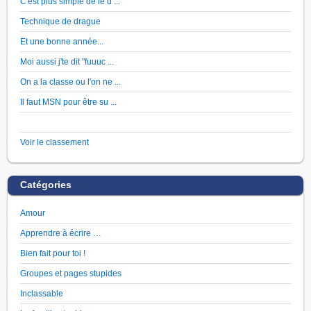
C'est plus simple de le d ...
Technique de drague
Et une bonne année...
Moi aussi j'te dit "fuuuc ...
On a la classe ou l'on ne ...
Il faut MSN pour être su ...
Voir le classement
Catégories
Amour
Apprendre à écrire …
Bien fait pour toi !
Groupes et pages stupides
Inclassable