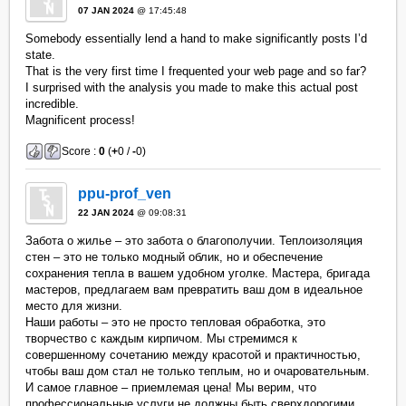
07 JAN 2024
@ 17:45:48
Somebody essentially lend a hand to make significantly posts I’d
state.
That is the very first time I frequented your web page and so far?
I surprised with the analysis you made to make this actual post
incredible.
Magnificent process!
Score :
0
(
+
0 /
-
0)
ppu-prof_ven
22 JAN 2024
@ 09:08:31
Забота о жилье – это забота о благополучии. Теплоизоляция
стен – это не только модный облик, но и обеспечение
сохранения тепла в вашем удобном уголке. Мастера, бригада
мастеров, предлагаем вам превратить ваш дом в идеальное
место для жизни.
Наши работы – это не просто тепловая обработка, это
творчество с каждым кирпичом. Мы стремимся к
совершенному сочетанию между красотой и практичностью,
чтобы ваш дом стал не только теплым, но и очаровательным.
И самое главное – приемлемая цена! Мы верим, что
профессиональные услуги не должны быть сверхдорогими.