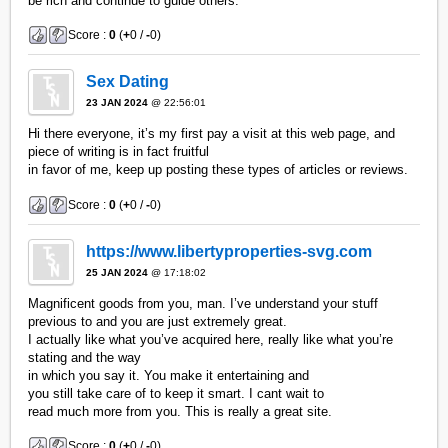
be rich and continue to guide others.
Score :
0
(
+
0 /
-
0)
Sex Dating
23 JAN 2024
@ 22:56:01
Hi there everyone, it’s my first pay a visit at this web page, and
piece of writing is in fact fruitful
in favor of me, keep up posting these types of articles or reviews.
Score :
0
(
+
0 /
-
0)
https://www.libertyproperties-svg.com
25 JAN 2024
@ 17:18:02
Magnificent goods from you, man. I’ve understand your stuff
previous to and you are just extremely great.
I actually like what you’ve acquired here, really like what you’re
stating and the way
in which you say it. You make it entertaining and
you still take care of to keep it smart. I cant wait to
read much more from you. This is really a great site.
Score :
0
(
+
0 /
-
0)