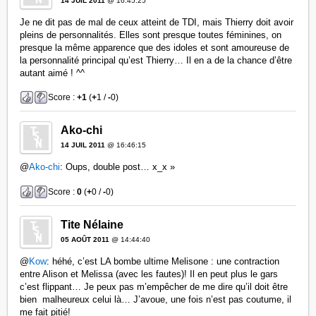
14 JUIL 2011
@ 16:45:25
Je ne dit pas de mal de ceux atteint de TDI, mais Thierry doit avoir
pleins de personnalités. Elles sont presque toutes féminines, on
presque la même apparence que des idoles et sont amoureuse de
la personnalité principal qu’est Thierry… Il en a de la chance d’être
autant aimé ! ^^
Score :
+1
(
+
1 /
-
0)
Ako-chi
14 JUIL 2011
@ 16:46:15
@
Ako-chi
: Oups, double post… x_x »
Score :
0
(
+
0 /
-
0)
Tite Nélaine
05 AOÛT 2011
@ 14:44:40
@
Kow
: héhé, c’est LA bombe ultime Melisone : une contraction
entre Alison et Melissa (avec les fautes)! Il en peut plus le gars
c’est flippant… Je peux pas m’empêcher de me dire qu’il doit être
bien malheureux celui là… J’avoue, une fois n’est pas coutume, il
me fait pitié!