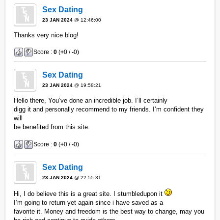
Sex Dating
23 JAN 2024
@ 12:46:00
Thanks very nice blog!
Score :
0
(
+
0 /
-
0)
Sex Dating
23 JAN 2024
@ 19:58:21
Hello there, You’ve done an incredible job. I’ll certainly
digg it and personally recommend to my friends. I’m confident they
will
be benefited from this site.
Score :
0
(
+
0 /
-
0)
Sex Dating
23 JAN 2024
@ 22:55:31
Hi, I do believe this is a great site. I stumbledupon it
I’m going to return yet again since i have saved as a
favorite it. Money and freedom is the best way to change, may you