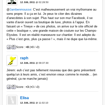
12 JUIL 2011
@ 02:28:50
@
Jambenmousse
: C’est malheureusement un vrai mythomane au
sens propre. Il a ça en lui. Je peux te citer des dizaines
d’anecdotes à son sujet. Plus haut sur son mur Facebook, il se
vante d’avoir ouvert sa boutique de luxe, photos à l’appui. En
faisant un « Tineye » de ces photos, on arrive sur le site officiel de
cette « boutique », une grande maison de couture sur les Champs-
Elysées. Il est en réalité manoeuvre sur chantier. Il est adepte du
« Plus c’est gros, plus ça passe ! », mais il ne dupe que lui-même.
Score :
+8
(
+
8 /
-
0)
raph
12 JUIL 2011
@ 09:37:30
Jérem: euh c’est pas tellement nouveau que des gens présentent
quelqu’un à leurs amis, c’est environ vieux comme le monde… (en
général, ça ne marche jamais)
Score :
+3
(
+
3 /
-
0)
Elisa
12 JUIL 2011
@ 11:02:10