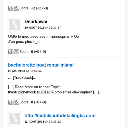
Score :
+2
(
+
2 /
-
0)
Dearkawai
20 AOÛT 2011
@ 22:39:37
OMG le mec avec ses « mannequins » Oo
J’en peux plus >_<
Score :
0
(
+
0 /
-
0)
bachelorette boat rental miami
09 MAI 2023
@ 03:07:54
… [Trackback]…
[...] Read More on to that Topic:
thestupidnetwork.fr/2011/07/problemes-de-couples/ [...]…
Score :
0
(
+
0 /
-
0)
http://mobileautodetailingkc.com
11 AOÛT 2023
@ 14:33:22