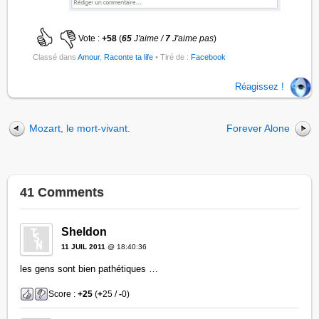
Vote :
+58
(
65
J'aime /
7
J'aime pas
)
Classé dans
Amour
,
Raconte ta life
• Tiré de :
Facebook
Réagissez !
Mozart, le mort-vivant.
Forever Alone
41 Comments
Sheldon
11 JUIL 2011
@ 18:40:36
les gens sont bien pathétiques …
Score :
+25
(
+
25 /
-
0)